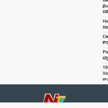
డ్ర
చిటి
Hom
చిట
Cle
కొడ
Pre
పర్ఫ
19.
Vo
లాం