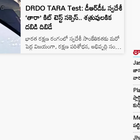
DRDO TARA Test: డీఆర్‌డీఓ స్వదేశీ
‘తారా’ కిట్ టెస్ట్ సక్సెస్.. శత్రువులకిక
దబిడి దిబిడే
భారత రక్షణ రంగంలో స్వదేశీ సాంకేతికతకు మరో
పెద్ద విజయంగా, రక్షణ పరిశోధన, అభివృద్ధి సంస్థ
త
(DRDO) అభివృద్ధి చేసిన టాక్టికల్ అడ్వాన్స్‌డ్ రేంజ్
ఆగ్మెంటేషన్ (TARA) వ్యవస్థ తొలి పరీక్ష
Jas
విజయవంతమైంది. మే 7న భారత వైమానిక దళం
జాస
(IAF), DRDO సంయుక్తంగా ఒడిశా తీరంలో ఈ
వా
పరీక్షను నిర్వహించాయి. TARA అనేది దేశంలోనే
Pla
మొట్టమొదటి స్వదేశీ గ్లైడ్ ఆయుధ వ్యవస్థ. ఇది
ప్ల
మార్గనిర్దేశం లేని సాధారణ బాంబులను అత్యంత
కుర
కచ్చితత్వంతో లక్ష్యాన్ని ఛేదించే స్మార్ట్…
Mep
పట్
Jha