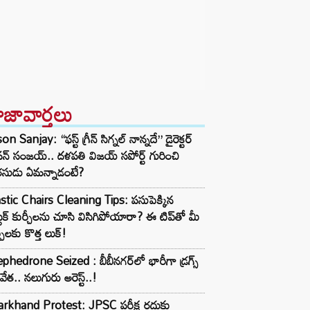
ాజావార్తలు
on Sanjay: “ఫస్ట్ గ్రీన్ సిగ్నల్ నాన్నదే” డైరెక్టర్‌
న్ సంజయ్.. దళపతి విజయ్ సపోర్ట్ గురించి
రసుడు ఏమన్నాడంటే?
stic Chairs Cleaning Tips: పసుపెక్కిన
ాస్టిక్ కుర్చీలను చూసి విసిగిపోయారా? ఈ టిప్‌తో మీ
్చీలకు కొత్త లుక్!
hedrone Seized : బీబీనగర్‌లో భారీగా డ్రగ్స్
టివేత.. నలుగురు అరెస్ట్..!
rkhand Protest: JPSC పరీక్ష రద్దుకు