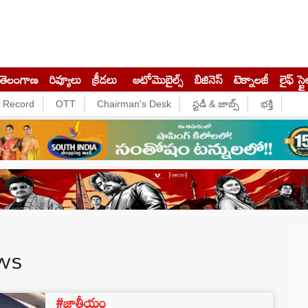
తెలంగాణ
రివ్యూలు
క్రీడలు
ఆటోమొబైల్స్
బిజినెస్‌
టెక్నాలజీ
లైఫ్ స్టై
e Record
OTT
Chairman's Desk
స్టడీ & జాబ్స్
భక్తి
ws
#జాతీయం