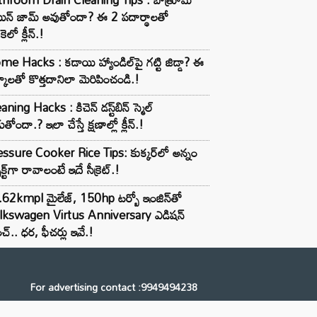
ెయిన్ జామ్ అవుతోందా? ఈ 2 పదార్థాలతో
కెలో క్లీన్.!
e Hacks : కడాయి హ్యాండిల్‌పై గట్టి జిడ్డా? ఈ
్కాలతో కొత్తదానిలా మెరిపించండి.!
aning Hacks : కిచెన్ డస్ట్‌బిన్ స్మెల్
ుతోందా.? ఇలా చేస్తే క్షణాల్లో క్లీన్.!
ssure Cooker Rice Tips: కుక్కర్‌లో అన్నం
ెక్ట్‌గా రావాలంటే ఇదే సీక్రెట్.!
62kmpl మైలేజ్, 150hp టర్బో ఇంజిన్‌తో
lkswagen Virtus Anniversary ఎడిషన్
చ్.. ధర, ఫీచర్లు ఇవే.!
For advertising contact :9949494238
Email: digital@ntvnetwork.com