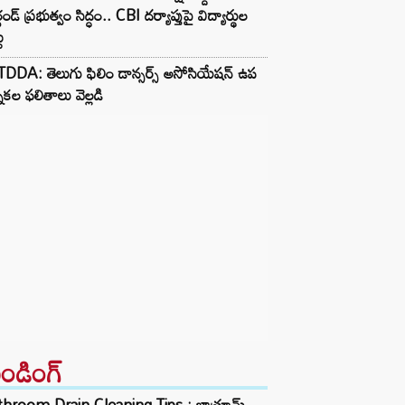
ఖండ్ ప్రభుత్వం సిద్ధం.. CBI దర్యాప్తుపై విద్యార్థుల
ు
DDA: తెలుగు ఫిలిం డాన్సర్స్ అసోసియేషన్ ఉప
నికల ఫలితాలు వెల్లడి
రెండింగ్‌
throom Drain Cleaning Tips : బాత్రూమ్