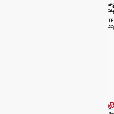
జార్
పట్ట
TFT
ఎన్
ట్
Ba