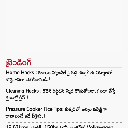
ట్రెండింగ్‌
Home Hacks : కడాయి హ్యాండిల్‌పై గట్టి జిడ్డా? ఈ చిట్కాలతో
కొత్తదానిలా మెరిపించండి.!
Cleaning Hacks : కిచెన్ డస్ట్‌బిన్ స్మెల్ కొడుతోందా.? ఇలా చేస్తే
క్షణాల్లో క్లీన్.!
Pressure Cooker Rice Tips: కుక్కర్‌లో అన్నం పర్ఫెక్ట్‌గా
రావాలంటే ఇదే సీక్రెట్.!
19.62kmpl మైలేజ్, 150hp టర్బో ఇంజిన్‌తో Volkswagen