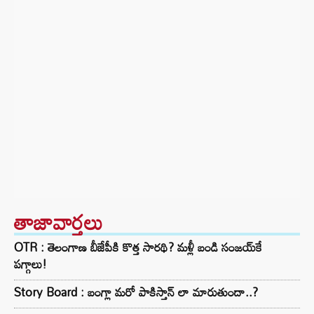
తాజావార్తలు
OTR : తెలంగాణ బీజేపీకి కొత్త సారథి? మళ్లీ బండి సంజయ్‌కే
పగ్గాలు!
Story Board : బంగ్లా మరో పాకిస్తాన్ లా మారుతుందా..?