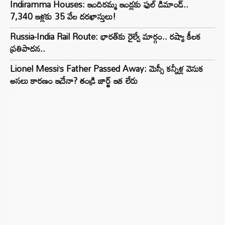
Indiramma Houses: ఇందిరమ్మ ఇండ్లకు ఫుల్ డిమాండ్..
7,340 ఇళ్లకు 35 వేల దరఖాస్తులు!
Russia-India Rail Route: భారత్‌కు రైల్వే మార్గం.. రష్యా కీలక
ప్రతిపాదన..
Lionel Messi’s Father Passed Away: మెస్సీ కన్నీళ్ల వెనుక
అసలు కారణం ఇదేనా? తండ్రి జార్జ్ ఇక లేరు