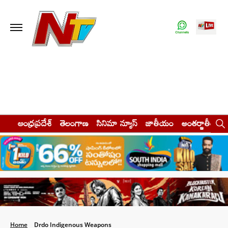
ఆంధ్రప్రదేశ్
తెలంగాణ
సినిమా న్యూస్
జాతీయం
అంతర్జాతీయం
Home
Drdo Indigenous Weapons