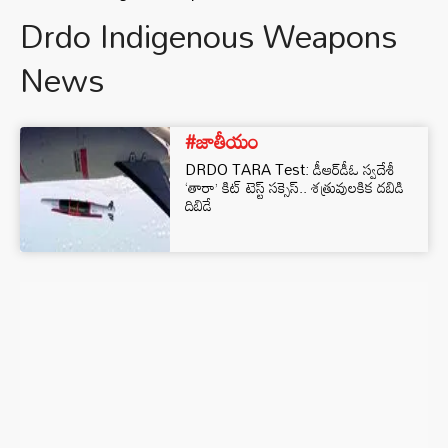
Drdo Indigenous Weapons
News
#జాతీయం
DRDO TARA Test: డీఆర్‌డీఓ స్వదేశీ
‘తారా’ కిట్ టెస్ట్ సక్సెస్.. శత్రువులకిక దబిడి
దిబిడే