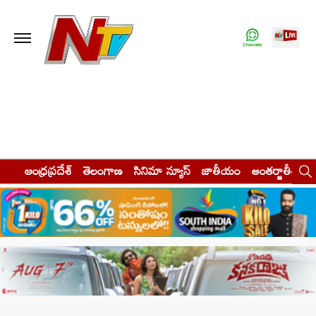
ఆంధ్రప్రదేశ్
తెలంగాణ
సినిమా న్యూస్
జాతీయం
అంతర్జాతీయం