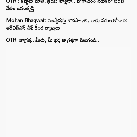
OTR : కష్టాలు మావి, క్రెడిట్ వాళ్లదా.. భోగాపురం వేడుకలో టీడీపీ
నేతల అసంతృప్తి
Mohan Bhagwat: రిజర్వేషన్లు కొనసాగాలి, వారు వదులుకోవాలి:
ఆర్ఎస్ఎస్ చీఫ్ కీలక వ్యాఖ్యలు
OTR: జాగ్రత్త.. మీరు, మీ భర్త జాగ్రత్తగా మెలగండి..