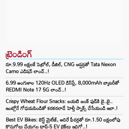
ట్రెండింగ్‌
రూ.9.99 లక్షలకే పెట్రోల్, డీజిల్, CNG ఆప్షన్లతో Tata Nexon
Camo ఎడిషన్ లాంచ్..!
6.99 అంగుళాల 120Hz OLED డిస్‌ప్లే, 8,000mAh బ్యాటరీతో
REDMI Note 17 5G లాంచ్..!
Crispy Wheat Flour Snacks: బయటి జంక్ ఫుడ్‌కి బై..బై..
ఇంట్లోనే గోధుమపిండితో కరకరలాడే హెల్తీ స్నాక్స్ చేసేయండి ఇలా.!
Best EV Bikes: బెస్ట్ మైలేజ్, అదిరే ఫీచర్లతో రూ.1.50 లక్షలలోపు
కొనుగోలు చేయగల టాప్-5 EV బైక్‌లు ఇదిగో..!