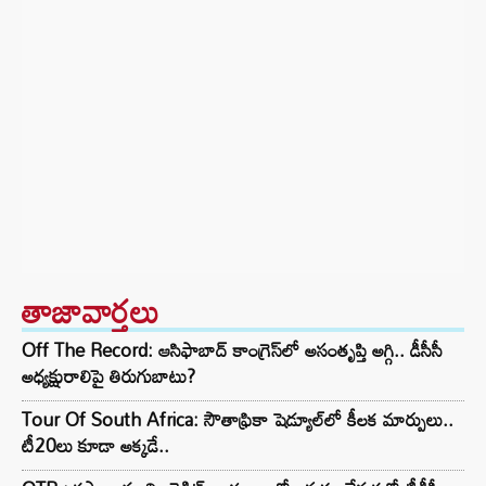
తాజావార్తలు
Off The Record: ఆసిఫాబాద్ కాంగ్రెస్‌లో అసంతృప్తి అగ్గి.. డీసీసీ
అధ్యక్షురాలిపై తిరుగుబాటు?
Tour Of South Africa: సౌతాఫ్రికా షెడ్యూల్‌లో కీలక మార్పులు..
టీ20లు కూడా అక్కడే..