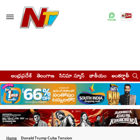
ఆంధ్రప్రదేశ్
తెలంగాణ
సినిమా న్యూస్
జాతీయం
అంతర్జాతీయం
Home
Donald Trump Cuba Tension