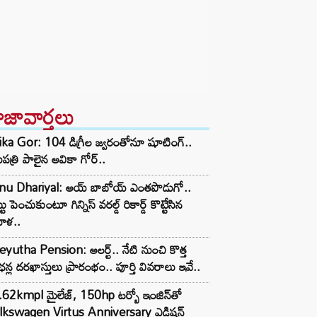
ాజావార్తలు
ka Gor: 104 డిగ్రీల జ్వరంతోనూ షూటింగ్..
పత్రి పాలైన అవికా గోర్..
nu Dhariyal: అయ్ బాబోయ్ ఎంతపొడుగో..
టు పెంచుకుంటూ గిన్నిస్ వరల్డ్ రికార్డ్ కొట్టేసిన
ిళ..
yutha Pension: అలర్ట్.. నేటి నుంచి కొత్త
ఛన్ల దరఖాస్తులు ప్రారంభం.. పూర్తి వివరాలు ఇవే..
62kmpl మైలేజ్, 150hp టర్బో ఇంజిన్‌తో
lkswagen Virtus Anniversary ఎడిషన్