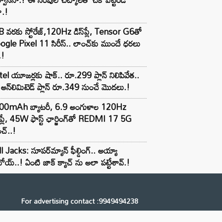
ా.!
 వరకు స్టోరేజ్,120Hz డిస్‌ప్లే, Tensor G6తో
gle Pixel 11 సిరీస్.. లాంచ్⁭కు ముందే ధరలు
.!
tel యూజర్లకు షాక్.. రూ.299 ప్లాన్ నిలిపివేత..
అన్‌లిమిటెడ్ ప్లాన్ రూ.349 నుంచే మొదలు.!
00mAh బ్యాటరీ, 6.9 అంగుళాల 120Hz
్‌ప్లే, 45W ఫాస్ట్ ఛార్జింగ్‌తో REDMI 17 5G
చ్..!
l Jacks: సూపర్‌మ్యాన్ ఫీల్డింగ్.. అయ్యా
ోయ్..! ఏంటి జాక్ క్యాచ్ ను అలా పట్టేశావ్.!
For advertising contact :9949494238
Email: digital@ntvnetwork.com