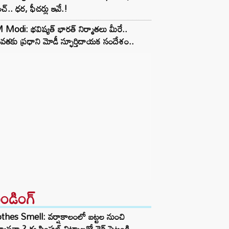
చ్.. ధర, ఫీచర్లు ఇవే.!
Modi: భవిష్యత్ భారత్ నిర్మాతలు మీరే..
తకు ప్రధాని మోడీ స్ఫూర్తిదాయక సందేశం..
రెండింగ్‌
thes Smell: వర్షాకాలంలో బట్టల నుంచి
్వాసనా.? ఈ సింపుల్ చిట్కాలతో చెక్ పెట్టండి