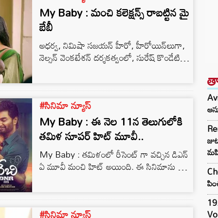
My Baby : మంచి కలెక్షన్స్ రాబట్టిన మై
బేబీ
అధర్వ, నిమిషా సజయన్ హీరో, హీరోయిన్‌లుగా,
నెల్సన్ వెంకటేశన్ దర్శకత్వంలో, సురేష్ కొండేటి
నిర్మాతగా సాయి చరణ్ తేజ పుల్లా, దుప్పటి గట్టు
త
సారిక రెడ్డి సహ నిర్మాతలుగా సంయుక్తంగా విడుదల
చేసిన చిత్రం “మై బేబీ”. “మై బేబీ” ఈ నెల 18 జూలై
Avi
#సినిమా న్యూస్
2025న విడుదలైంది. విడుదలైనప్పటి నుంచి మంచి
ఆసు
కలెక్షన్లు సాధిస్తూ, విడుదలైన మూడు రోజులకే 35
My Baby : ఈ నెల 11న తెలుగులోకి
Re
లక్షల రూపాయలు వసూళ్లు చేసి, ఇటీవల విడుదలైన
తమిళ సూపర్ హిట్ మూవీ..
జుట్
చిన్న, డబ్బింగ్ సినిమాల్లో పెద్ద విజయాన్ని…
మహ
My Baby : తమిళంలో రీసెంట్ గా వచ్చిన డిఎన్
ఏ మూవీ మంచి హిట్ అయింది. ఈ సినిమాను మై
Che
బేబి పేరుతో ఎస్. కె. పిక్చర్స్ ద్వారా ఈనెల 11న
పిం
సురేష్ కొండేటి విడుదల చేస్తున్నారు. ‘ప్రేమిస్తే’, ‘జర్నీ’
‘షాపింగ్ మాల్ ‘ ‘పిజ్జా’ లాంటి సూపర్ హిట్
19.
#సినిమా న్యూస్
సినిమాలను రిలీజ్ చేసిన సురేష్ కొండేటి ఇప్పుడు ఈ
Vo