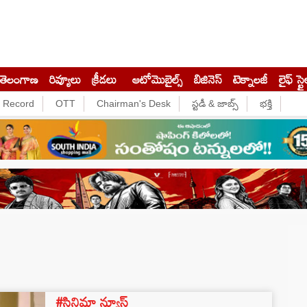
తెలంగాణ
రివ్యూలు
క్రీడలు
ఆటోమొబైల్స్
బిజినెస్‌
టెక్నాలజీ
లైఫ్ స్టై
e Record
OTT
Chairman's Desk
స్టడీ & జాబ్స్
భక్తి
#సినిమా న్యూస్