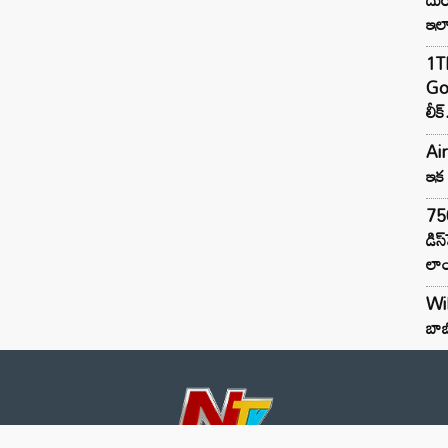
ఇల
1TB
Goo
లీక్
Air
ఇక 
75
డిస
లాం
Wil
బాబ