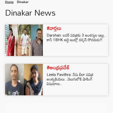
Home
Dinakar
Dinakar News
#వార్తలు
Darshan: లవర్ పవిత్రకు 3 అంతస్తుల ఇల్లు..
కానీ 1BHK అద్దె ఇంట్లో దర్శన్ సోదరుడు!!
#ఆంధ్రప్రదేశ్
Leela Pavithra: నేడు లీలా పవిత్ర
అంత్యక్రియలు.. వెలుగులోకి షాకింగ్‌
విషయాలు..