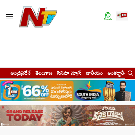
ఆంధ్రప్రదేశ్
తెలంగాణ
సినిమా న్యూస్
జాతీయం
అంతర్జాతీయం