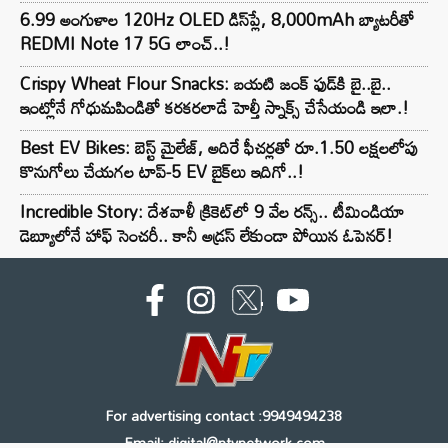
6.99 అంగుళాల 120Hz OLED డిస్‌ప్లే, 8,000mAh బ్యాటరీతో
REDMI Note 17 5G లాంచ్..!
Crispy Wheat Flour Snacks: బయటి జంక్ ఫుడ్‌కి బై..బై..
ఇంట్లోనే గోధుమపిండితో కరకరలాడే హెల్తీ స్నాక్స్ చేసేయండి ఇలా.!
Best EV Bikes: బెస్ట్ మైలేజ్, అదిరే ఫీచర్లతో రూ.1.50 లక్షలలోపు
కొనుగోలు చేయగల టాప్-5 EV బైక్‌లు ఇదిగో..!
Incredible Story: దేశవాళీ క్రికెట్‌లో 9 వేల రన్స్.. టీమిండియా
డెబ్యూలోనే హాఫ్ సెంచరీ.. కానీ అడ్రస్ లేకుండా పోయిన ఓపెనర్!
For advertising contact :9949494238
Email: digital@ntvnetwork.com