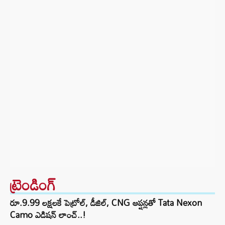
ట్రెండింగ్‌
రూ.9.99 లక్షలకే పెట్రోల్, డీజిల్, CNG ఆప్షన్లతో Tata Nexon
Camo ఎడిషన్ లాంచ్..!