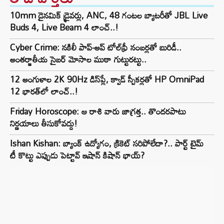
10mm డైనమిక్ డ్రైవర్లు, ANC, 48 గంటల బ్యాటరీతో JBL Live
Buds 4, Live Beam 4 లాంచ్..!
Cyber Crime: నకిలీ పాప్-అప్ టోల్‌ఫ్రీ నంబర్లతో బురిడీ..
అంతర్జాతీయ సైబర్ మోసాల ముఠా గుట్టురట్టు..
12 అంగుళాల 2K 90Hz డిస్‌ప్లే, క్వాడ్ స్పీకర్లతో HP OmniPad
12 భారత్‌లో లాంచ్..!
Friday Horoscope: ఆ రాశి వారు జాగ్రత్త.. తొందరపాటు
నిర్ణయాలు తీసుకోవద్దు!
Ishan Kishan: బ్యాంక్ ఉద్యోగం, క్రికెట్ సరిపోలేదా?.. పార్ట్ టైమ్
టీ కొట్టు ఎప్పుడు పెట్టావ్ ఇషాన్ కిషాన్ భాయ్‌?