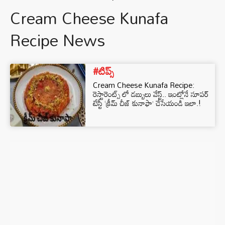
Cream Cheese Kunafa
Recipe News
#టిప్స్
Cream Cheese Kunafa Recipe:
రెస్టారెంట్స్ లో డబ్బులు వేస్ట్.. ఇంట్లోనే సూపర్
టేస్టీ ‘క్రీమ్ చీజ్ కునాఫా’ చేసేయండి ఇలా.!