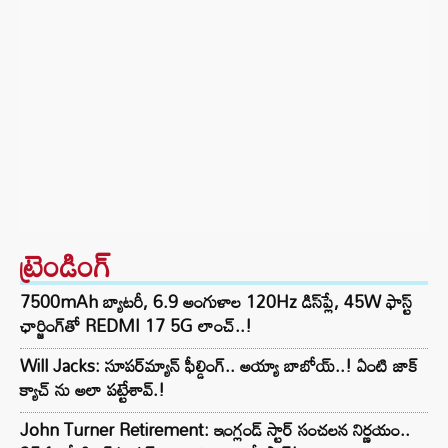
ట్రెండింగ్‌
7500mAh బ్యాటరీ, 6.9 అంగుళాల 120Hz డిస్‌ప్లే, 45W ఫాస్ట్
ఛార్జింగ్‌తో REDMI 17 5G లాంచ్..!
Will Jacks: సూపర్‌మ్యాన్ ఫీల్డింగ్.. అయ్యా బాబోయ్..! ఏంటి జాక్
క్యాచ్ ను అలా పట్టేశావ్.!
John Turner Retirement: ఇంగ్లండ్ స్టార్ సంచలన నిర్ణయం..