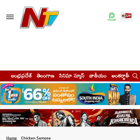
ఆంధ్రప్రదేశ్
తెలంగాణ
సినిమా న్యూస్
జాతీయం
అంతర్జాతీయం
Home
Chicken Samosa