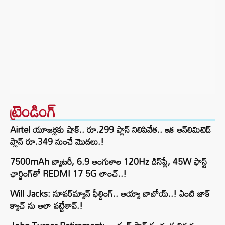
ట్రెండింగ్‌
Airtel యూజర్లకు షాక్.. రూ.299 ప్లాన్ నిలిపివేత.. ఇక అన్‌లిమిటెడ్
ప్లాన్ రూ.349 నుంచే మొదలు.!
7500mAh బ్యాటరీ, 6.9 అంగుళాల 120Hz డిస్‌ప్లే, 45W ఫాస్ట్
ఛార్జింగ్‌తో REDMI 17 5G లాంచ్..!
Will Jacks: సూపర్‌మ్యాన్ ఫీల్డింగ్.. అయ్యా బాబోయ్..! ఏంటి జాక్
క్యాచ్ ను అలా పట్టేశావ్.!