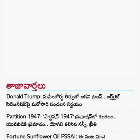
తాజావార్తలు
Donald Trump: సుప్రీంకోర్టు తీర్పుతో ఆగని ట్రంప్.. బర్త్‌రైట్
సిటిజన్‌షిప్‌పై మరోసారి సంచలన నిర్ణయం
Partition 1947: ‘పార్టిషన్ 1947’ ప్రమోషన్‌లో కలకలం..
యువకుడికి ప్రమాదం.. యోగిని కలిసిన సన్నీ, ప్రీతి
Fortune Sunflower Oil FSSAI: ఈ వంట నూనె