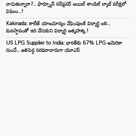
వాడుతున్నారా?.. ఫార్చ్యూన్ సన్‌ఫ్లవర్ ఆయిల్ శాంపిల్ ల్యాబ్ పరీక్షలో
విఫలం..!
Kakinada: కాలేజ్ యాజమాన్యం వేధింపులకి విద్యార్థి బలి..
మనస్దాపంతో ఉరి వేసుకుని విద్యార్ది ఆత్మహత్య.!
US LPG Supplier to India: భారత్‌కు 67% LPG అమెరికా
నుంచే.. అతిపెద్ద సరఫరాదారుగా యూఎస్