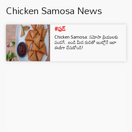
Chicken Samosa News
#ఫుడ్
Chicken Samosa: సమోసా ప్రియులకు
పండగే.. బండి మీద రుచితో ఇంట్లోనే ఇలా
ఈజీగా చేసుకోండి!