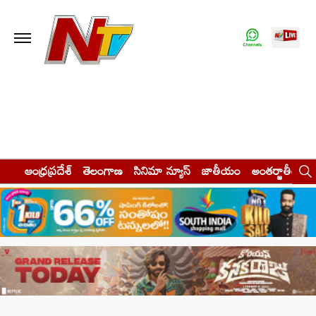
ఆంధ్రప్రదేశ్
తెలంగాణ
సినిమా న్యూస్
జాతీయం
అంతర్జాతీయం