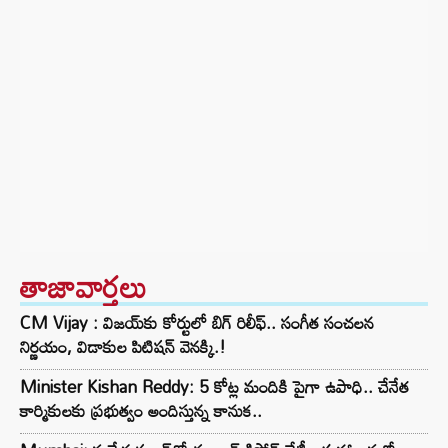
తాజావార్తలు
CM Vijay : విజయ్‌కు కోర్టులో బిగ్ రిలీఫ్.. సంగీత సంచలన
నిర్ణయం, విడాకుల పిటిషన్ వెనక్కి.!
Minister Kishan Reddy: 5 కోట్ల మందికి పైగా ఉపాధి.. చేనేత
కార్మికులకు ప్రభుత్వం అందిస్తున్న కానుక..