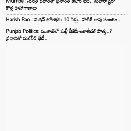
Mumbai: సునేత్ర పవార్‌తో ప్రశాంత్ కిషోర్ భేటీ.. మహారాష్ట్రలో
కొత్త ఊహాగానాలు
Harish Rao : మిషన్ భగీరథకు 10 ఏళ్లు.. హరీశ్ రావు సంబరం..
Punjab Politics: పంజాబ్‌లో మళ్లీ బీజేపీ-అకాలీదళ్ పొత్తు..?
ప్రధానితో సుఖ్‌బీర్ భేటీ..