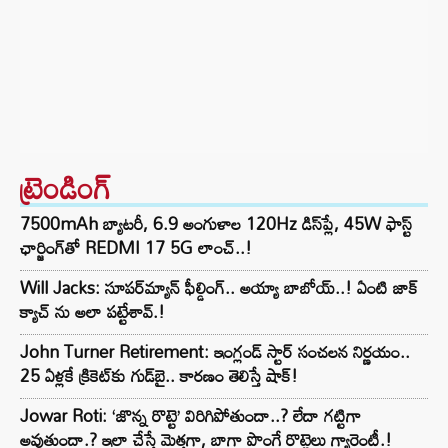
ట్రెండింగ్‌
7500mAh బ్యాటరీ, 6.9 అంగుళాల 120Hz డిస్‌ప్లే, 45W ఫాస్ట్
ఛార్జింగ్‌తో REDMI 17 5G లాంచ్..!
Will Jacks: సూపర్‌మ్యాన్ ఫీల్డింగ్.. అయ్యా బాబోయ్..! ఏంటి జాక్
క్యాచ్ ను అలా పట్టేశావ్.!
John Turner Retirement: ఇంగ్లండ్ స్టార్ సంచలన నిర్ణయం..
25 ఏళ్లకే క్రికెట్‌కు గుడ్‌బై.. కారణం తెలిస్తే షాక్!
Jowar Roti: ‘జొన్న రొట్టె’ విరిగిపోతుందా..? లేదా గట్టిగా
అవుతుందా.? ఇలా చేస్తే మెత్తగా, బాగా పొంగే రొట్టెలు గ్యారెంటీ.!