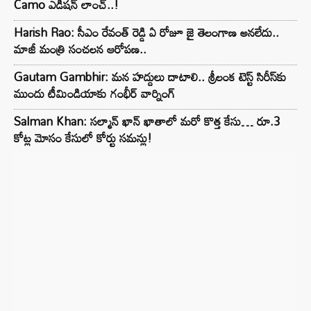
Camo ఎడిషన్ లాంచ్..!
Harish Rao: సీఎం రేవంత్ రెడ్డి ఏ రోజూ జై తెలంగాణ అనలేదు..
మాజీ మంత్రి సంచలన ఆరోపణ..
Gautam Gambhir: మన హద్దులు దాటాలి.. శ్రీలంక టెస్ట్ సిరీస్‌కు
ముందు టీమిండియాకు గంభీర్ వార్నింగ్
Salman Khan: సల్మాన్ ఖాన్ ఖాతాలో మరో కొత్త కేసు… రూ.3
కోట్ల మోసం కేసులో కోర్టు సమన్లు!