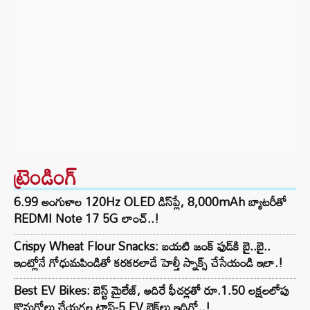
ట్రెండింగ్‌
6.99 అంగుళాల 120Hz OLED డిస్‌ప్లే, 8,000mAh బ్యాటరీతో
REDMI Note 17 5G లాంచ్..!
Crispy Wheat Flour Snacks: బయటి జంక్ ఫుడ్‌కి బై..బై..
ఇంట్లోనే గోధుమపిండితో కరకరలాడే హెల్తీ స్నాక్స్ చేసేయండి ఇలా.!
Best EV Bikes: బెస్ట్ మైలేజ్, అదిరే ఫీచర్లతో రూ.1.50 లక్షలలోపు
కొనుగోలు చేయగల టాప్-5 EV బైక్‌లు ఇదిగో..!