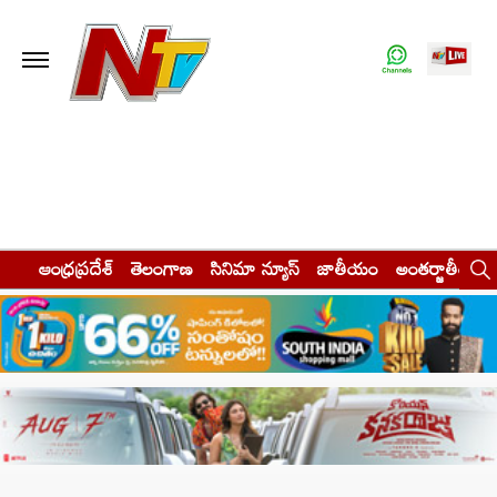
ఆంధ్రప్రదేశ్
తెలంగాణ
సినిమా న్యూస్
జాతీయం
అంతర్జాతీయం