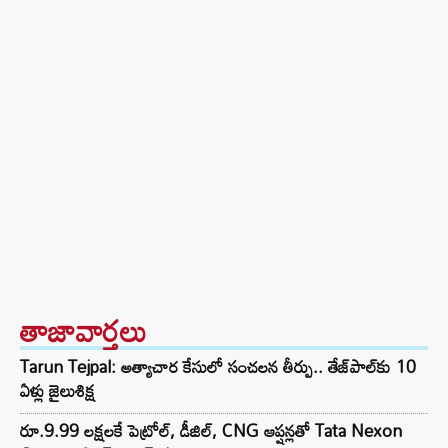
తాజావార్తలు
Tarun Tejpal: అత్యాచార కేసులో సంచలన తీర్పు.. తేజ్‌పాల్‌కు 10
ఏళ్లు జైలుశిక్ష
రూ.9.99 లక్షలకే పెట్రోల్, డీజిల్, CNG ఆప్షన్లతో Tata Nexon