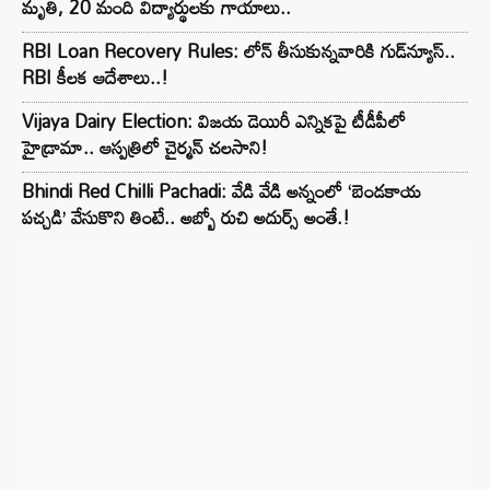
మృతి, 20 మంది విద్యార్థులకు గాయాలు..
RBI Loan Recovery Rules: లోన్ తీసుకున్నవారికి గుడ్‌న్యూస్..
RBI కీలక ఆదేశాలు..!
Vijaya Dairy Election: విజయ డెయిరీ ఎన్నికపై టీడీపీలో
హైడ్రామా.. ఆస్పత్రిలో చైర్మన్ చలసాని!
Bhindi Red Chilli Pachadi: వేడి వేడి అన్నంలో ‘బెండకాయ
పచ్చడి’ వేసుకొని తింటే.. అబ్బో రుచి అదుర్స్ అంతే.!