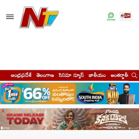
ఆంధ్రప్రదేశ్
తెలంగాణ
సినిమా న్యూస్
జాతీయం
అంతర్జాతీయం