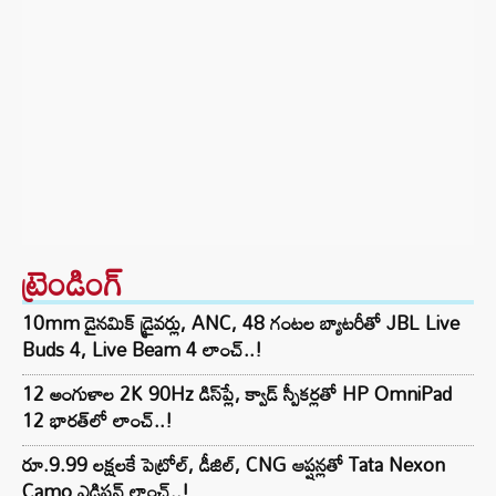
ట్రెండింగ్‌
10mm డైనమిక్ డ్రైవర్లు, ANC, 48 గంటల బ్యాటరీతో JBL Live
Buds 4, Live Beam 4 లాంచ్..!
12 అంగుళాల 2K 90Hz డిస్‌ప్లే, క్వాడ్ స్పీకర్లతో HP OmniPad
12 భారత్‌లో లాంచ్..!
రూ.9.99 లక్షలకే పెట్రోల్, డీజిల్, CNG ఆప్షన్లతో Tata Nexon
Camo ఎడిషన్ లాంచ్..!