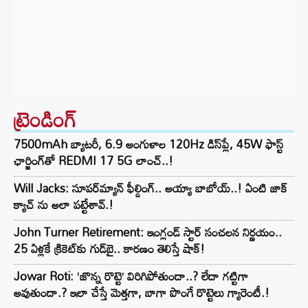
ట్రెండింగ్‌
7500mAh బ్యాటరీ, 6.9 అంగుళాల 120Hz డిస్‌ప్లే, 45W ఫాస్ట్
ఛార్జింగ్‌తో REDMI 17 5G లాంచ్..!
Will Jacks: సూపర్‌మ్యాన్ ఫీల్డింగ్.. అయ్యా బాబోయ్..! ఏంటి జాక్
క్యాచ్ ను అలా పట్టేశావ్.!
John Turner Retirement: ఇంగ్లండ్ స్టార్ సంచలన నిర్ణయం..
25 ఏళ్లకే క్రికెట్‌కు గుడ్‌బై.. కారణం తెలిస్తే షాక్!
Jowar Roti: ‘జొన్న రొట్టె’ విరిగిపోతుందా..? లేదా గట్టిగా
అవుతుందా.? ఇలా చేస్తే మెత్తగా, బాగా పొంగే రొట్టెలు గ్యారెంటీ.!