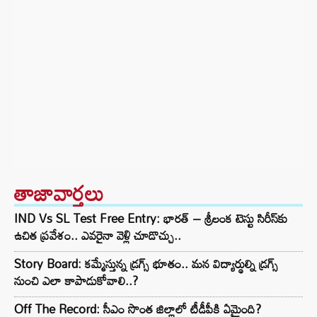
తాజావార్తలు
IND Vs SL Test Free Entry: భారత్ – శ్రీలంక టెస్టు సిరీస్‌కు
ఉచిత ప్రవేశం.. ఎవరైనా వెళ్లి చూడొచ్చు..
Story Board: కమ్మేస్తున్న డ్రగ్స్ భూతం.. మన విద్యార్థుల్ని డ్రగ్స్
నుంచి ఎలా కాపాడుకోవాలి..?
Off The Record: సీఎం సొంత జిల్లాలో టీడీపీకి ఏమైంది?