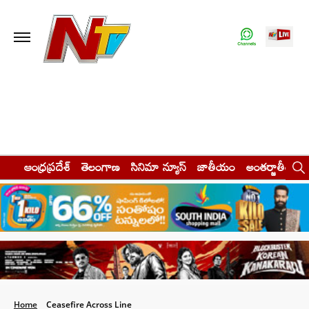
ఆంధ్రప్రదేశ్
తెలంగాణ
సినిమా న్యూస్
జాతీయం
అంతర్జాతీయం
Home
Ceasefire Across Line