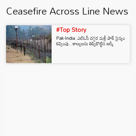
Ceasefire Across Line News
#Top Story
Pak-India: ఎల్‌ఓసీ దగ్గర మళ్లీ పాక్ సైన్యం
కవ్వింపు.. కాల్పులను తిప్పికొట్టిన ఆర్మీ