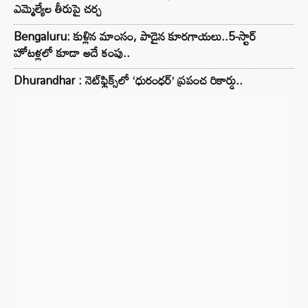
ఎమ్మెల్యేల తీరుపై చర్చ
Bengaluru: కుళ్లిన మాంసం, పాడైన కూరగాయలు..5-స్టార్
హోటళ్లలో కూడా అదే కంపు..
Dhurandhar : నెట్‌ఫ్లిక్స్‌లో ‘ధురంధర్’ ప్రపంచ రికార్డు..