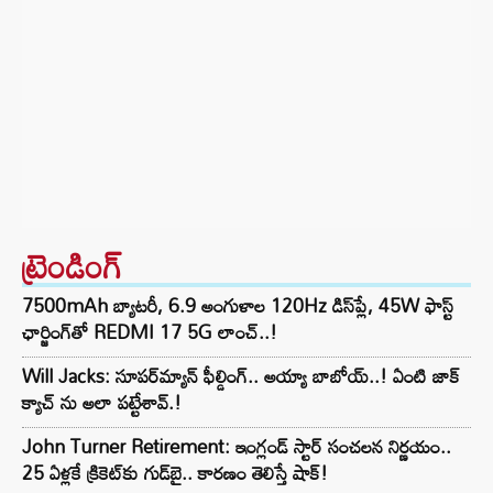
ట్రెండింగ్‌
7500mAh బ్యాటరీ, 6.9 అంగుళాల 120Hz డిస్‌ప్లే, 45W ఫాస్ట్
ఛార్జింగ్‌తో REDMI 17 5G లాంచ్..!
Will Jacks: సూపర్‌మ్యాన్ ఫీల్డింగ్.. అయ్యా బాబోయ్..! ఏంటి జాక్
క్యాచ్ ను అలా పట్టేశావ్.!
John Turner Retirement: ఇంగ్లండ్ స్టార్ సంచలన నిర్ణయం..
25 ఏళ్లకే క్రికెట్‌కు గుడ్‌బై.. కారణం తెలిస్తే షాక్!