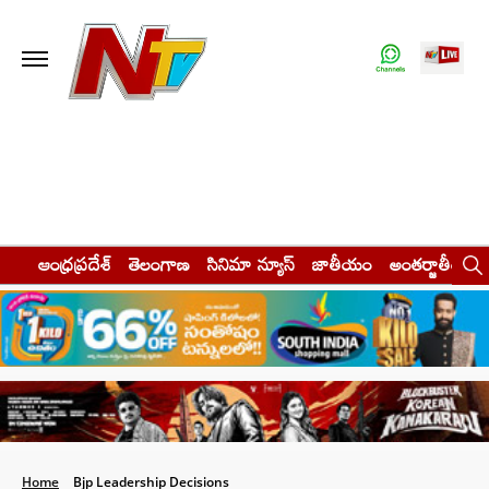
ఆంధ్రప్రదేశ్
తెలంగాణ
సినిమా న్యూస్
జాతీయం
అంతర్జాతీయం
Home
Bjp Leadership Decisions