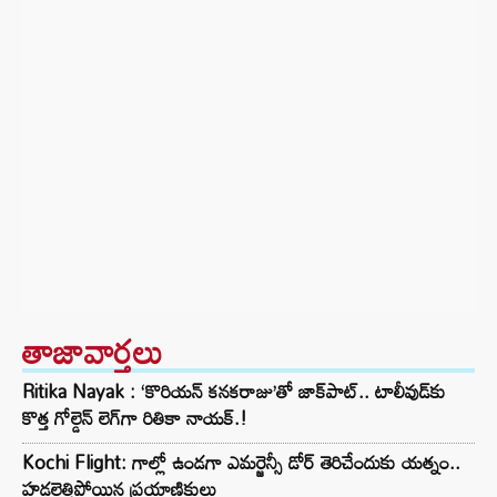
తాజావార్తలు
Ritika Nayak : ‘కొరియన్ కనకరాజు’తో జాక్‌పాట్.. టాలీవుడ్‌కు
కొత్త గోల్డెన్ లెగ్‌గా రితికా నాయక్.!
Kochi Flight: గాల్లో ఉండగా ఎమర్జెన్సీ డోర్ తెరిచేందుకు యత్నం..
హడలెత్తిపోయిన ప్రయాణికులు