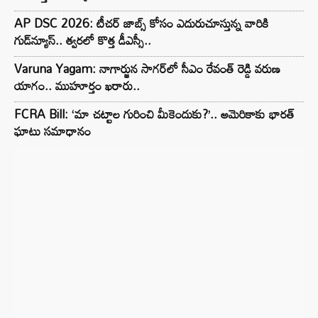
AP DSC 2026: టీచర్ జాబ్స్ కోసం ఎదురుచూస్తున్న వారికి
గుడ్‌న్యూస్.. త్వరలో కొత్త డీఎస్సీ..
Varuna Yagam: నాగార్జున సాగ‌ర్‌లో సీఎం రేవంత్ రెడ్డి వరుణ
యాగం.. ముహూర్తం ఖరారు..
FCRA Bill: ‘మా చట్టాల గురించి మీకెందుకు?’.. అమెరికాకు భారత్
ఘాటు సమాధానం