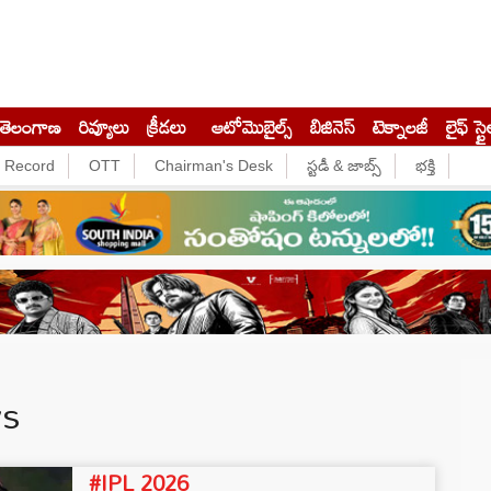
తెలంగాణ
రివ్యూలు
క్రీడలు
ఆటోమొబైల్స్
బిజినెస్‌
టెక్నాలజీ
లైఫ్ స్టై
e Record
OTT
Chairman's Desk
స్టడీ & జాబ్స్
భక్తి
ws
#IPL 2026