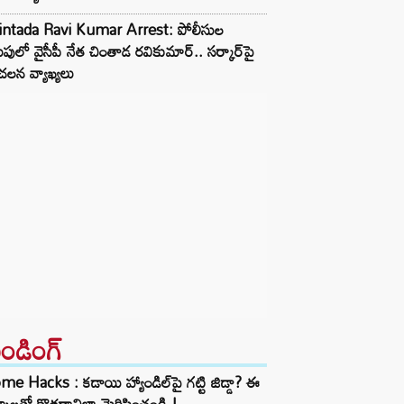
intada Ravi Kumar Arrest: పోలీసుల
పులో వైసీపీ నేత చింతాడ రవికుమార్.. సర్కార్‌పై
లన వ్యాఖ్యలు
రెండింగ్‌
e Hacks : కడాయి హ్యాండిల్‌పై గట్టి జిడ్డా? ఈ
్కాలతో కొత్తదానిలా మెరిపించండి.!