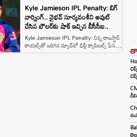
Kyle Jamieson IPL Penalty: బిగ్
వార్నింగ్.. వైభవ్ సూర్యవంశీని అవుట్
చేసిన బౌలర్‌కు షాక్ ఇచ్చిన బీసీసీఐ..
Kyle Jamieson IPL Penalty: నిన్న రాజస్థాన్
రాయల్స్‌తో జరిగిన మ్యాచ్‌లో ఢిల్లీ క్యాపిటల్స్ పేసర్
త
కైల్ జేమీసన్ ప్రవర్తించిన తీరు ఇప్పుడు
చర్చనీయాంశంగా మారింది. 15 ఏళ్ల వయసున్న
Ho
కుర్రాడు వైభవ్ సూర్యవంశీపై జేమీసన్ తన
చిప
దూకుడును ప్రదర్శించి విమర్శల పాలయ్యాడు.
చిప్
జైపూర్‌లోని సవాయ్ మాన్ సింగ్ స్టేడియంలో జరిగిన
CM 
ఈ పోరులో మొదటి ఇన్నింగ్స్ రెండో ఓవర్‌లోనే ఈ
డీల
ఘటన చోటుచేసుకుంది. వైభవ్ సూర్యవంశీని అవుట్
చేసిన ఆనందంలో జేమీసన్ సంయమనం
Che
కోల్పోయాడు. సదరు…
చంప
Ba
బెల