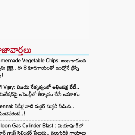
ాజావార్తలు
memade Vegetable Chips: బంగాళాదుంప
్స్‌కు బైబై.. ఈ 8 కూరగాయలతో ఇంట్లోనే క్రిస్పీ
స్!
Vijay: విజయ్ నేతృత్వంలో అఖిలపక్ష భేటీ..
ిమిటేషన్‌పై అసెంబ్లీలో తీర్మానం చేసే అవకాశం
nnai: ఏడేళ్ల నాటి మర్డర్ మిస్టరీ వీడింది..
ిందెవరంటే..!
lloon Gas Cylinder Blast : మియాపూర్‌లో
ూన్ గ్యాస్ సిలిండర్ పేలుడు.. నలుగురికి గాయాలు