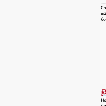
Ch
అదు
సంచ
ట్
Hom
చిట