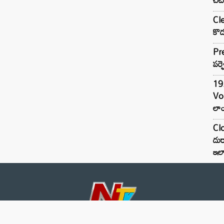
Cle
కొడ
Pre
పర్ఫ
19.
Vo
లాం
Clo
దుర
ఇల