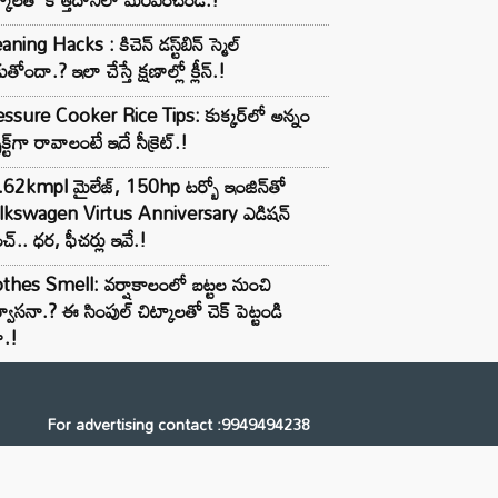
aning Hacks : కిచెన్ డస్ట్‌బిన్ స్మెల్
ుతోందా.? ఇలా చేస్తే క్షణాల్లో క్లీన్.!
ssure Cooker Rice Tips: కుక్కర్‌లో అన్నం
ెక్ట్‌గా రావాలంటే ఇదే సీక్రెట్.!
62kmpl మైలేజ్, 150hp టర్బో ఇంజిన్‌తో
lkswagen Virtus Anniversary ఎడిషన్
చ్.. ధర, ఫీచర్లు ఇవే.!
thes Smell: వర్షాకాలంలో బట్టల నుంచి
్వాసనా.? ఈ సింపుల్ చిట్కాలతో చెక్ పెట్టండి
ా.!
For advertising contact :9949494238
Email: digital@ntvnetwork.com