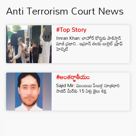
Anti Terrorism Court News
#Top Story
Imran Khan: లాహోర్‌ కోర్టుకు పాకిస్థాన్
మాజీ ప్రధాని.. ఇమ్రాన్ తలకు బుల్లెట్ ప్రూఫ్
హెల్మెట్
#అంతర్జాతీయం
Sajid Mir: ముంబయి పేలుళ్ల సూత్రధారి
సాజిద్ మీర్‌కు 15 ఏళ్లు జైలు శిక్ష