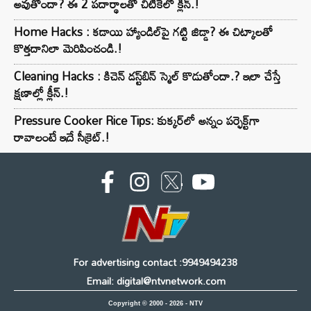
అవుతోందా? ఈ 2 పదార్థాలతో చిటికెలో క్లీన్.!
Home Hacks : కడాయి హ్యాండిల్‌పై గట్టి జిడ్డా? ఈ చిట్కాలతో
కొత్తదానిలా మెరిపించండి.!
Cleaning Hacks : కిచెన్ డస్ట్‌బిన్ స్మెల్ కొడుతోందా.? ఇలా చేస్తే
క్షణాల్లో క్లీన్.!
Pressure Cooker Rice Tips: కుక్కర్‌లో అన్నం పర్ఫెక్ట్‌గా
రావాలంటే ఇదే సీక్రెట్.!
For advertising contact :9949494238
Email: digital@ntvnetwork.com
Copyright © 2000 - 2026 - NTV