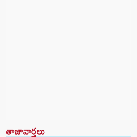
తాజావార్తలు