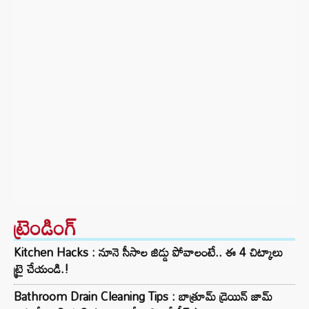
ట్రెండింగ్‌
Kitchen Hacks : నూనె సీసాల జిడ్డు పోవాలంటే.. ఈ 4 చిట్కాలు
ట్రై చేయండి.!
Bathroom Drain Cleaning Tips : బాత్రూమ్ డ్రెయిన్ జామ్