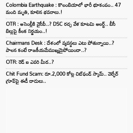
Colombia Earthquake : కొలంబియాలో భారీ భూకంపం.. 47
మంది మృతి, కూలిన భవనాలు.!
OTR : అసెంబ్లీకి వైసీపీ..? DSC రచ్చ వేళ కూటమి అలర్ట్.. బీసీ
బిల్లుపై కీలక నిర్ణయం..!
Chairmans Desk : దేశంలో వ్యవస్థలు ఎటు పోతున్నాయి..?
పాలన కంటే రాజకీయమేముఖ్యమైపోయిందా..?
OTR: రెడ్ ఐ ఎవరి మీద..?
Chit Fund Scam: రూ.2,000 కోట్ల చిట్‌ఫండ్ స్కామ్.. వెల్ఫేర్
గ్రూప్‌పై ఈడీ దాడులు..