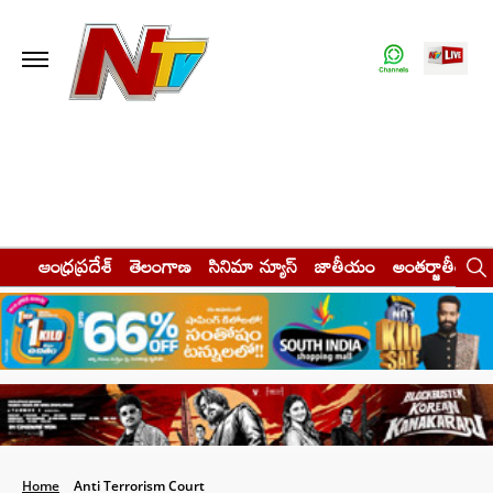
ఆంధ్రప్రదేశ్
తెలంగాణ
సినిమా న్యూస్
జాతీయం
అంతర్జాతీయం
Home
Anti Terrorism Court