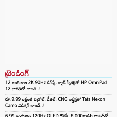
ట్రెండింగ్‌
12 అంగుళాల 2K 90Hz డిస్‌ప్లే, క్వాడ్ స్పీకర్లతో HP OmniPad
12 భారత్‌లో లాంచ్..!
రూ.9.99 లక్షలకే పెట్రోల్, డీజిల్, CNG ఆప్షన్లతో Tata Nexon
Camo ఎడిషన్ లాంచ్..!
6.99 అంగుళాల 120Hz OLED డిస్‌ప్లే, 8,000mAh బ్యాటరీతో