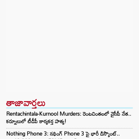
తాజావార్తలు
Rentachintala-Kurnool Murders: రెంటచింతలలో వైసీపీ నేత..
కర్నూలులో టీడీపీ కార్యకర్త హత్య!
Nothing Phone 3: నథింగ్ Phone 3 పై భారీ డిస్కౌంట్..