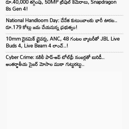
రూ.40,000 తగ్గింపు, 50MP ట్రిపుల్ కెమెరాలు, Snapdragon
8s Gen 4!
National Handloom Day: చేనేత కుటుంబాలకు భారీ ఊరట..
రూ.179 కోట్లు జమ చేయనున్న ప్రభుత్వం!
10mm డైనమిక్ డ్రైవర్లు, ANC, 48 గంటల బ్యాటరీతో JBL Live
Buds 4, Live Beam 4 లాంచ్..!
Cyber Crime: నకిలీ పాప్-అప్ టోల్‌ఫ్రీ నంబర్లతో బురిడీ..
అంతర్జాతీయ సైబర్ మోసాల ముఠా గుట్టురట్టు..