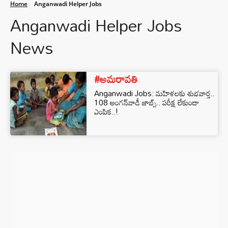
Home
Anganwadi Helper Jobs
Anganwadi Helper Jobs
News
#అమరావతి
Anganwadi Jobs: మహిళలకు శుభవార్త..
108 అంగన్‌వాడీ జాబ్స్.. పరీక్ష లేకుండా
ఎంపిక..!