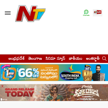
ఆంధ్రప్రదేశ్
తెలంగాణ
సినిమా న్యూస్
జాతీయం
అంతర్జాతీయం