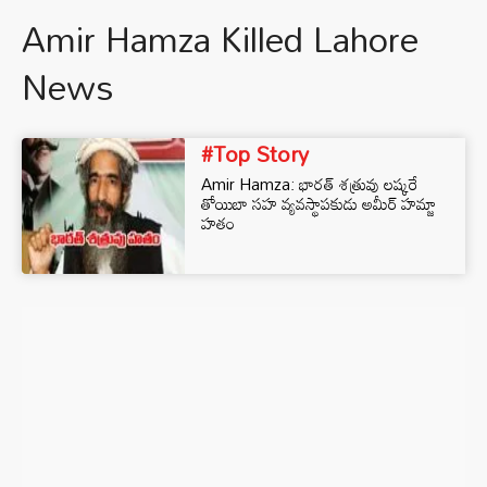
Amir Hamza Killed Lahore
News
#Top Story
Amir Hamza: భారత్ శత్రువు లష్కరే
తోయిబా సహ వ్యవస్థాపకుడు అమీర్ హమ్జా
హతం