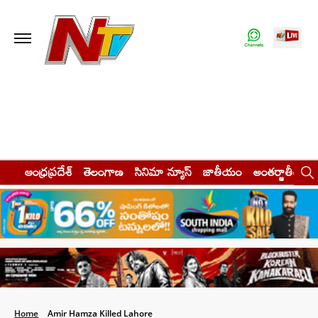
ఆంధ్రప్రదేశ్
తెలంగాణ
సినిమా న్యూస్
జాతీయం
అంతర్జాతీయం
Home
Amir Hamza Killed Lahore