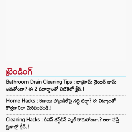
ట్రెండింగ్‌
Bathroom Drain Cleaning Tips : బాత్రూమ్ డ్రెయిన్ జామ్
అవుతోందా? ఈ 2 పదార్థాలతో చిటికెలో క్లీన్.!
Home Hacks : కడాయి హ్యాండిల్‌పై గట్టి జిడ్డా? ఈ చిట్కాలతో
కొత్తదానిలా మెరిపించండి.!
Cleaning Hacks : కిచెన్ డస్ట్‌బిన్ స్మెల్ కొడుతోందా.? ఇలా చేస్తే
క్షణాల్లో క్లీన్.!