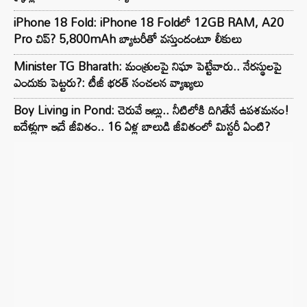
iPhone 18 Fold: iPhone 18 Fold‌లో 12GB RAM, A20
Pro చిప్? 5,800mAh బ్యాటరీతో వస్తుందంటూ లీకులు
Minister TG Bharath: మంత్రులపై నిఘా పెట్టేవారు.. నేరస్థులపై
ఎందుకు పెట్టరు?: టీజీ భరత్ సంచలన వ్యాఖ్యలు
Boy Living in Pond: చెరువే ఇల్లు.. నీటిలోకి దిగితేనే ఉపశమనం!
ఐదేళ్లుగా ఇదే జీవితం.. 16 ఏళ్ల బాలుడి జీవితంలో మిస్టరీ ఏంటి?