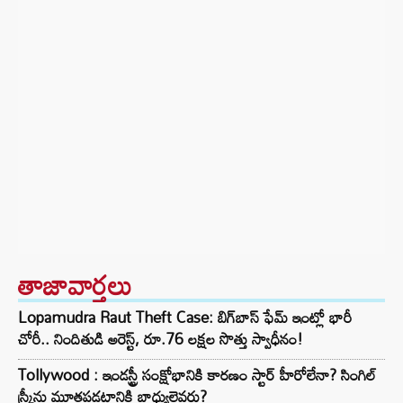
తాజావార్తలు
Lopamudra Raut Theft Case: బిగ్‌బాస్ ఫేమ్ ఇంట్లో భారీ
చోరీ.. నిందితుడి అరెస్ట్, రూ.76 లక్షల సొత్తు స్వాధీనం!
Tollywood : ఇండస్ట్రీ సంక్షోభానికి కారణం స్టార్ హీరోలేనా? సింగిల్
స్క్రీన్లు మూతపడటానికి బాధ్యులెవరు?