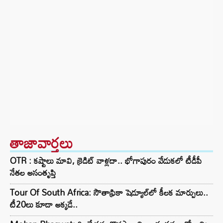
తాజావార్తలు
OTR : కష్టాలు మావి, క్రెడిట్ వాళ్లదా.. భోగాపురం వేడుకలో టీడీపీ
నేతల అసంతృప్తి
Tour Of South Africa: సౌతాఫ్రికా షెడ్యూల్‌లో కీలక మార్పులు..
టీ20లు కూడా అక్కడే..