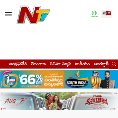
ఆంధ్రప్రదేశ్
తెలంగాణ
సినిమా న్యూస్
జాతీయం
అంతర్జాతీయం