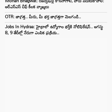
Mohan Bhagwat: రిజర్వేషన్లు కొనసాగాలి, వారు వదులుకోవాలి:
ఆర్ఎస్ఎస్ చీఫ్ కీలక వ్యాఖ్యలు
OTR: జాగ్రత్త.. మీరు, మీ భర్త జాగ్రత్తగా మెలగండి..
Jobs In Hydraa: హైడ్రాలో ఉద్యోగాల భర్తీకి నోటిఫికేషన్.. ఆగస్టు
8, 9 తేదీల్లో నేరుగా ఎంపిక ప్రక్రియ..