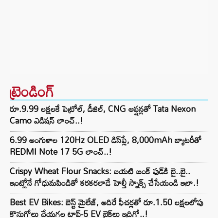
ట్రెండింగ్‌
రూ.9.99 లక్షలకే పెట్రోల్, డీజిల్, CNG ఆప్షన్లతో Tata Nexon
Camo ఎడిషన్ లాంచ్..!
6.99 అంగుళాల 120Hz OLED డిస్‌ప్లే, 8,000mAh బ్యాటరీతో
REDMI Note 17 5G లాంచ్..!
Crispy Wheat Flour Snacks: బయటి జంక్ ఫుడ్‌కి బై..బై..
ఇంట్లోనే గోధుమపిండితో కరకరలాడే హెల్తీ స్నాక్స్ చేసేయండి ఇలా.!
Best EV Bikes: బెస్ట్ మైలేజ్, అదిరే ఫీచర్లతో రూ.1.50 లక్షలలోపు
కొనుగోలు చేయగల టాప్-5 EV బైక్‌లు ఇదిగో..!