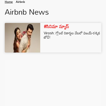
Home
Airbnb
Airbnb News
#సినిమా న్యూస్
Virosh: గ్లోబల్ రికార్డుల వేటలో విజయ్-రశ్మిక
జోడీ!