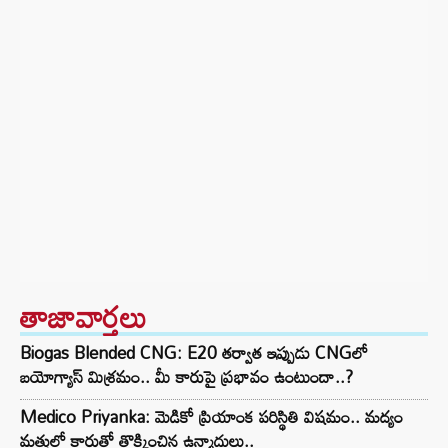
తాజావార్తలు
Biogas Blended CNG: E20 తర్వాత ఇప్పుడు CNGలో
బయోగ్యాస్ మిశ్రమం.. మీ కారుపై ప్రభావం ఉంటుందా..?
Medico Priyanka: మెడికో ప్రియాంక పరిస్థితి విషమం.. మద్యం
మత్తులో కారుతో తొక్కించిన ఉన్మాదులు..