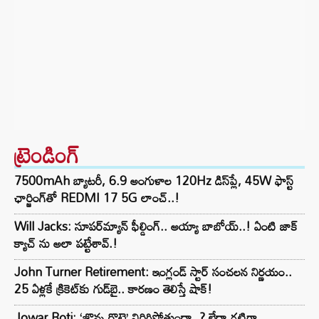
ట్రెండింగ్‌
7500mAh బ్యాటరీ, 6.9 అంగుళాల 120Hz డిస్‌ప్లే, 45W ఫాస్ట్
ఛార్జింగ్‌తో REDMI 17 5G లాంచ్..!
Will Jacks: సూపర్‌మ్యాన్ ఫీల్డింగ్.. అయ్యా బాబోయ్..! ఏంటి జాక్
క్యాచ్ ను అలా పట్టేశావ్.!
John Turner Retirement: ఇంగ్లండ్ స్టార్ సంచలన నిర్ణయం..
25 ఏళ్లకే క్రికెట్‌కు గుడ్‌బై.. కారణం తెలిస్తే షాక్!
Jowar Roti: ‘జొన్న రొట్టె’ విరిగిపోతుందా..? లేదా గట్టిగా