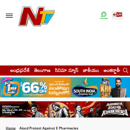
ఆంధ్రప్రదేశ్
తెలంగాణ
సినిమా న్యూస్
జాతీయం
అంతర్జాతీయం
Home
Aiocd Protest Against E Pharmacies