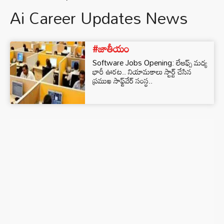
Ai Career Updates News
#జాతీయం
Software Jobs Opening: లేఆఫ్స్ మధ్య
భారీ ఊరట.. నియామకాలు స్టార్ట్ చేసిన
ప్రముఖ సాఫ్ట్‌వేర్ సంస్థ..