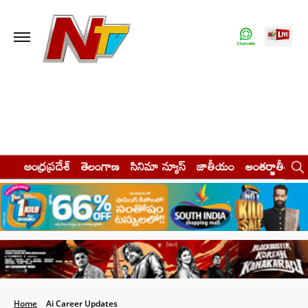
ఆంధ్రప్రదేశ్
తెలంగాణ
సినిమా న్యూస్
జాతీయం
అంతర్జాతీయం
Home
Ai Career Updates