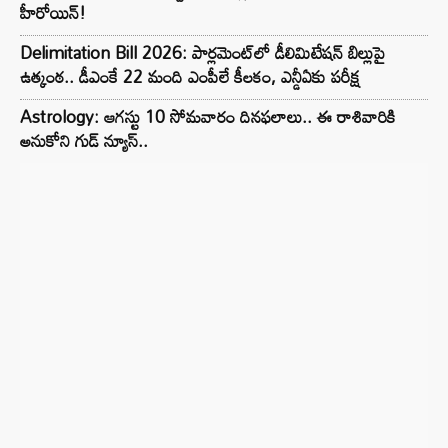
హీరోయిన్!
Delimitation Bill 2026: పార్లమెంట్‌లో డీలిమిటేషన్ బిల్లుపై
ఉత్కంఠ.. డీఎంకే 22 మంది ఎంపీలే కీలకం, ఎన్డీఏకు పరీక్ష
Astrology: ఆగస్టు 10 సోమవారం దినఫలాలు.. ఈ రాశివారికి
అనుకోని గుడ్ న్యూస్..