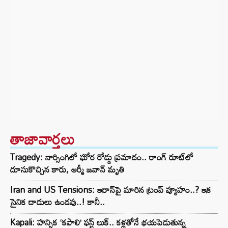
తాజావార్తలు
Tragedy: నార్సింగిలో ఘోర రోడ్డు ప్రమాదం.. రాంగ్ రూట్‌లో
దూసుకొచ్చిన కారు, ఆర్మీ జవాన్ మృతి
Iran and US Tensions: ఇరాన్‌పై మారిన ట్రంప్ వ్యూహం..? ఇక
సైనిక దాడులు ఉండవు..! కానీ..
Kapali: హన్సిక ‘కపాలి’ ఫస్ట్ లుక్.. కళ్లతోనే భయపెడుతున్న