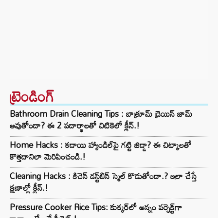
ట్రెండింగ్‌
Bathroom Drain Cleaning Tips : బాత్రూమ్ డ్రెయిన్ జామ్
అవుతోందా? ఈ 2 పదార్థాలతో చిటికెలో క్లీన్.!
Home Hacks : కడాయి హ్యాండిల్‌పై గట్టి జిడ్డా? ఈ చిట్కాలతో
కొత్తదానిలా మెరిపించండి.!
Cleaning Hacks : కిచెన్ డస్ట్‌బిన్ స్మెల్ కొడుతోందా.? ఇలా చేస్తే
క్షణాల్లో క్లీన్.!
Pressure Cooker Rice Tips: కుక్కర్‌లో అన్నం పర్ఫెక్ట్‌గా