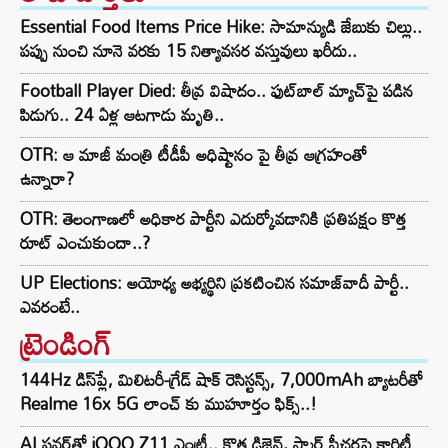
Essential Food Items Price Hike: సామాన్యుడి జేబుకు చిల్లు..
పప్పు నుంచి నూనె వరకు 15 నిత్యావసర వస్తువులు ఖరీదు..
Football Player Died: తీవ్ర విషాదం.. ఫుట్‌బాల్ మ్యాచ్‌పై పడిన
పిడుగు.. 24 ఏళ్ల ఆటగాడు మృతి..
OTR: ఆ మాజీ మంత్రి టీడీపీ అధిష్టానం పై తీవ్ర ఆగ్రహంతో
ఉన్నారా?
OTR: తెలంగాణలో అధికార పార్టీని ఎదుర్కోవడానికి ప్రతిపక్షం కొత్త
రూట్‌ ఎంచుకుందా..?
UP Elections: అయోధ్య అభ్యర్థిని ప్రకటించిన సమాజ్‌వాదీ పార్టీ..
ఎవరంటే..
ట్రెండింగ్‌
144Hz డిస్‌ప్లే, మిలిటరీ-గ్రేడ్ షాక్ రెసిస్టన్స్, 7,000mAh బ్యాటరీతో
Realme 16x 5G లాంచ్ కు ముహూర్తం ఫిక్స్..!
AI పవర్‌తో iQOO Z11 ఎంట్రీ.. కొత్త డిజైన్, స్మార్ట్ ఫీచర్లపై క్లారిటీ