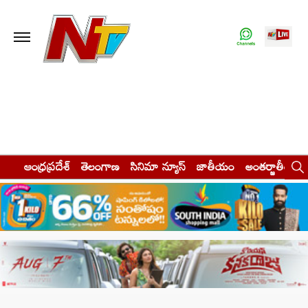
ఆంధ్రప్రదేశ్
తెలంగాణ
సినిమా న్యూస్
జాతీయం
అంతర్జాతీయం