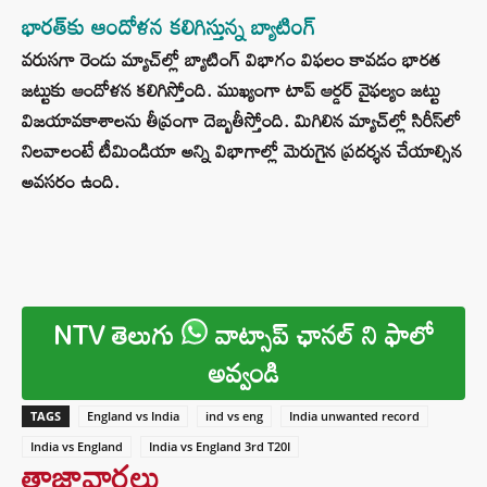
భారత్‌కు ఆందోళన కలిగిస్తున్న బ్యాటింగ్
వరుసగా రెండు మ్యాచ్‌ల్లో బ్యాటింగ్ విభాగం విఫలం కావడం భారత
జట్టుకు ఆందోళన కలిగిస్తోంది. ముఖ్యంగా టాప్ ఆర్డర్ వైఫల్యం జట్టు
విజయావకాశాలను తీవ్రంగా దెబ్బతీస్తోంది. మిగిలిన మ్యాచ్‌ల్లో సిరీస్‌లో
నిలవాలంటే టీమిండియా అన్ని విభాగాల్లో మెరుగైన ప్రదర్శన చేయాల్సిన
అవసరం ఉంది.
NTV తెలుగు
వాట్సాప్ ఛానల్ ని ఫాలో
అవ్వండి
TAGS
England vs India
ind vs eng
India unwanted record
India vs England
India vs England 3rd T20I
తాజావార్తలు