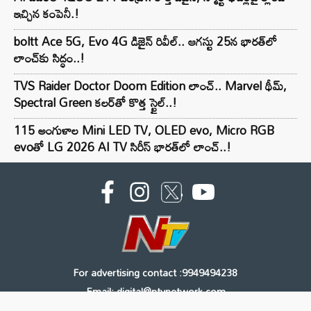
ఇచ్చిన కంపెనీ.!
boltt Ace 5G, Evo 4G డిజైన్ రివీల్.. ఆగస్టు 25న భారత్‌లో
లాంచ్‌కు సిద్ధం..!
TVS Raider Doctor Doom Edition లాంచ్.. Marvel థీమ్,
Spectral Green కలర్‌తో కొత్త స్టైల్..!
115 అంగుళాల Mini LED TV, OLED evo, Micro RGB
evoతో LG 2026 AI TV సిరీస్ భారత్‌లో లాంచ్..!
For advertising contact :9949494238
Email: digital@ntvnetwork.com