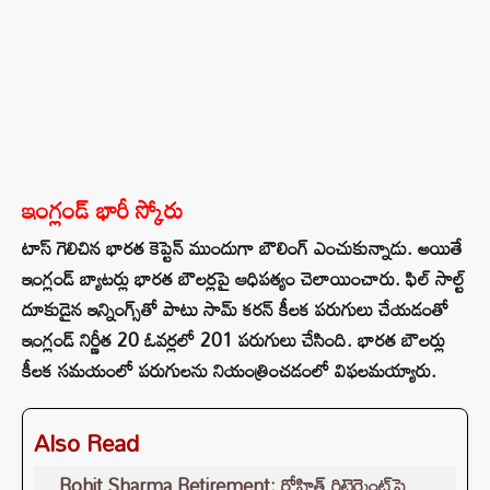
ఇంగ్లండ్ భారీ స్కోరు
టాస్ గెలిచిన భారత కెప్టెన్ ముందుగా బౌలింగ్ ఎంచుకున్నాడు. అయితే
ఇంగ్లండ్ బ్యాటర్లు భారత బౌలర్లపై ఆధిపత్యం చెలాయించారు. ఫిల్ సాల్ట్
దూకుడైన ఇన్నింగ్స్‌తో పాటు సామ్ కరన్ కీలక పరుగులు చేయడంతో
ఇంగ్లండ్ నిర్ణీత 20 ఓవర్లలో 201 పరుగులు చేసింది. భారత బౌలర్లు
కీలక సమయంలో పరుగులను నియంత్రించడంలో విఫలమయ్యారు.
Also Read
Rohit Sharma Retirement: రోహిత్ రిటైర్మెంట్‌పై