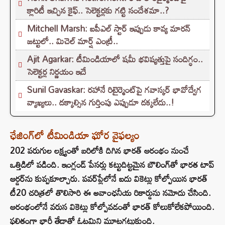
క్లారిటీ ఇచ్చిన కైఫ్.. సెలెక్టర్లకు గట్టి సందేశమా..?
Mitchell Marsh: ఐపీఎల్ స్టార్ ఇప్పుడు కావ్య మారన్
జట్టులో.. మిచెల్ మార్ష్ ఎంట్రీ..
Ajit Agarkar: టీమిండియాలో షమీ భవిష్యత్తుపై సందిగ్ధం..
సెలెక్టర్ల నిర్ణయం ఇదే
Sunil Gavaskar: రహానే రిటైర్మెంట్‌పై గవాస్కర్ భావోద్వేగ
వ్యాఖ్యలు.. దక్కాల్సిన గుర్తింపు ఎప్పుడూ దక్కలేదు..!
ఛేజింగ్‌లో టీమిండియా ఘోర వైఫల్యం
202 పరుగుల లక్ష్యంతో బరిలోకి దిగిన భారత్ ఆరంభం నుంచే
ఒత్తిడిలో పడింది. ఇంగ్లండ్ పేసర్లు కట్టుదిట్టమైన బౌలింగ్‌తో భారత టాప్
ఆర్డర్‌ను కుప్పకూల్చారు. పవర్‌ప్లేలోనే ఐదు వికెట్లు కోల్పోయిన భారత్
టీ20 చరిత్రలో తొలిసారి ఈ అవాంఛనీయ రికార్డును నమోదు చేసింది.
ఆరంభంలోనే వరుస వికెట్లు కోల్పోవడంతో భారత్ కోలుకోలేకపోయింది.
ఫలితంగా భారీ తేడాతో ఓటమిని మూటగట్టుకుంది.