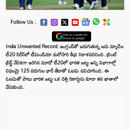
Follow Us :
Add as a preferred
source on google
India Unwanted Record: ఇంగ్లండ్‌తో జరుగుతున్న ఐదు మ్యాచ్‌ల
టీ20 సిరీస్‌లో టీమిండియా మరోసారి తీవ్ర నిరాశపరిచింది. ట్రెంట్
బ్రిడ్జ్ వేదికగా జరిగిన మూడో టీ20లో భారత జట్టు అన్ని విభాగాల్లో
విఫలమై 125 పరుగుల భారీ తేడాతో ఓటమి చవిచూసింది. ఈ
ఓటమితో పాటు భారత జట్టు ఒక చెత్తి రికార్డును కూడా తన ఖాతాలో
వేసుకుంది.