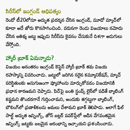
సిరీస్‌లో ఇంగ్లండ్ ఆధిపత్యం
రెండో టీ20లోనూ అద్భుత ప్రదర్శన చేసిన ఇంగ్లండ్, మూడో మ్యాచ్‌లో
కూడా అదే జోరు కొనసాగించింది. వరుసగా రెండు విజయాలు నమోదు
చేసిన ఆతిథ్య జట్టు ఇప్పుడు సిరీస్‌ను కైవసం చేసుకునే దిశగా అడుగులు
వేస్తోంది.
హ్యారీ బ్రూక్ ఏమన్నాడు?
విజయం అనంతరం ఇంగ్లండ్ కెప్టెన్ హ్యారీ బ్రూక్ తమ విజయ
రహస్యాన్ని వివరించాడు. జట్టులో జరిగిన సరైన కమ్యూనికేషన్, మ్యాచ్
పరిస్థితులకు అనుగుణంగా వ్యూహాలను మార్చుకోవడం విజయానికి
ప్రధాన కారణమని చెప్పాడు. పిచ్‌పై బంతి స్టంప్స్ లైన్‌లో పడితే బ్యాటింగ్
కష్టమని తొందరగానే గుర్తించామని, అందుకు తగ్గట్టుగా బ్యాటింగ్,
బౌలింగ్‌లో ప్రణాళికలను అమలు చేశామని బ్రూక్ తెలిపాడు. అలాగే ఫిల్
సాల్ట్ అద్భుత ఇన్నింగ్స్, జోస్ బట్లర్ పవర్‌ప్లేలో ఆడిన వేగవంతమైన
ఇన్నింగ్స్ జట్టుకు బలమైన ఆరంభాన్ని ఇచ్చాయని ప్రశంసించాడు.