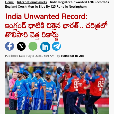
Home
International Sports
India Register Unwanted T20i Record As
England Crush Men In Blue By 125 Runs In Nottingham
India Unwanted Record:
ఇంగ్లండ్ ధాటికి చిత్తైన భారత్.. చరిత్రలో
తొలిసారి చెత్త రికార్డు
Published Date :July 8, 2026 ,
8:01 AM
By
Sudhakar Ravula