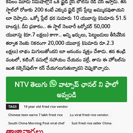
కేవలం మూడు నిమిషాల్లోనే ఒక ఫ్రైడ్ రైస్ బౌల్‌ను రెడీ చేసి ఇస్తాడు. తన
స్టాల్‌లో రోజుకు 200 కంటే ఎక్కువ ఫ్రైడ్ రైస్ ప్లేట్లు అమ్ముడవుతాయని
లూ చెప్పాడు. ఒక్కో ప్లేట్ ధర సుమారు 10 యువాన్లు (సుమారు $1.5
డాలర్లు). దీని ప్రకారం.. ఈ స్టాల్ నెలవారీ టర్నోవర్ 50,000
యువాన్లు (రూ.7 లక్షలు) కాగా.. అన్ని ఖర్చులు, పెట్టుబడులు తీసివేసిన
తర్వాత నెలకు నికరంగా 20,000 యువాన్ల (సుమారు రూ.2.3
లక్షలు) లాభం మిగులుతోందని లూ ఆనందం వ్యక్తం చేశాడు. తన తండ్రి
వంటలో, కటింగ్ పనుల్లో సహాయం చేయడం వల్లే, తాను ఈ హోటల్‌ను
ఇంత సక్సెస్‌పుల్‌గా రన్ చేయగలుగుతున్నాడని చెప్పుకొచ్చాడు.
NTV తెలుగు
వాట్సాప్ ఛానల్ ని ఫాలో
అవ్వండి
TAGS
19 year old fried rice vendor
Chinese teen earns 7 lakh fried rice
Lu viral fried rice vendor.
South China Morning Post viral chef
Suit fried rice seller China
తాజావార్తలు