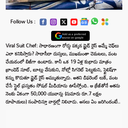
Follow Us :
Add as a preferred
source on google
Viral Suit Chef: సాధారణంగా రోడ్డు పక్కన ఫ్రైడ్ రైస్ అమ్మే చెఫ్‌లు
ఎలా కనిపిస్తారు? సాదాసీదా దుస్తులు, ముఖమంతా చెమటలు, వంట
చేయడంలో బిజీగా ఉంటారు. కానీ ఒక 19 ఏళ్ల కుర్రాడు మాత్రం
బ్రాండెడ్ సూట్, బూట్లు వేసుకుని, నోట్లో సిగరెట్ పెట్టుకుని, స్టైలిష్‌గా
కన్ను కొడుతూ ఫ్రైడ్ రైస్ అమ్ముతున్నాడు. అతని డిఫరెంట్ లుక్, వంట
చేసే స్టైల్ ప్రస్తుతం సోషల్ మీడియాను ఊపేస్తోంది. ఆ క్రేజ్‌తోనే అతను
నెలకు ఏకంగా 50,000 యువాన్లు (సుమారు రూ.7 లక్షల
రూపాయలు) సంపాదిస్తూ వార్తల్లో నిలిచాడు. అసలు ఏం జరిగిందంటే..