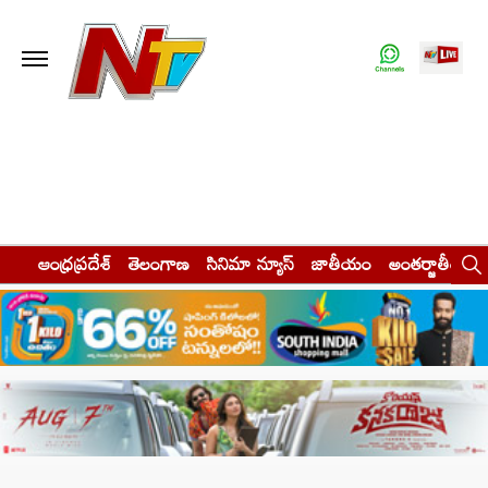
ఆంధ్రప్రదేశ్
తెలంగాణ
సినిమా న్యూస్
జాతీయం
అంతర్జాతీయం