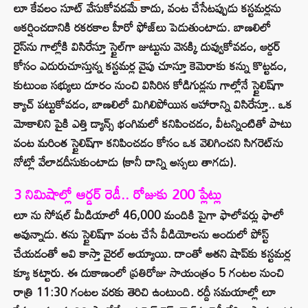
లూ కేవలం సూట్ వేసుకోవడమే కాదు, వంట చేసేటప్పుడు కస్టమర్లను
ఆకర్షించడానికి రకరకాల హీరో ఫోజ్‌లు పెడుతుంటాడు. బాణలిలో
రైస్‌ను గాల్లోకి విసిరేస్తూ స్టైల్‌గా జుట్టును వెనక్కి దువ్వుకోవడం, ఆర్డర్
కోసం ఎదురుచూస్తున్న కస్టమర్ల వైపు చూస్తూ కెమెరాకు కన్ను కొట్టడం,
కుటుంబ సభ్యులు దూరం నుంచి విసిరిన కోడిగుడ్లను గాల్లోనే స్టైలిష్‌గా
క్యాచ్ పట్టుకోవడం, బాణలిలో మిగిలిపోయిన ఆహారాన్ని విసిరేస్తూ.. ఒక
మోకాలిని పైకి ఎత్తి డ్యాన్స్ భంగిమలో కనిపించడం, వీటన్నింటితో పాటు
వంట మరింత స్టైలిష్‌గా కనిపించడం కోసం ఒక వెలిగించని సిగరెట్‌ను
నోట్లో వేలాడదీసుకుంటాడు (కానీ దాన్ని అస్సలు తాగడు).
3 నిమిషాల్లో ఆర్డర్ రెడీ.. రోజుకు 200 ప్లేట్లు
లూ ను సోషల్ మీడియాలో 46,000 మందికి పైగా ఫాలోవర్లు ఫాలో
అవున్నాడు. తను స్టైలిష్‌గా వంట చేసే వీడియోలను అందులో పోస్ట్
చేయడంతో అవి కాస్తా వైరల్ అయ్యాయి. దాంతో అతని షాప్‌కు కస్టమర్ల
క్యూ కట్టారు. ఈ దుకాణంలో ప్రతిరోజు సాయంత్రం 5 గంటల నుంచి
రాత్రి 11:30 గంటల వరకు తెరిచి ఉంటుంది. రద్దీ సమయాల్లో లూ