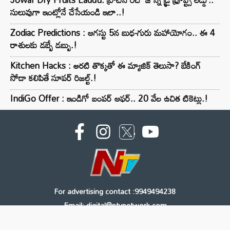
సులువుగా ఇంట్లోనే చేసేయండి ఇలా..!
Zodiac Predictions : ఆగస్టు 5న బుధ-గురు మహాయోగం.. ఈ 4
రాశులకు డబ్బే డబ్బు.!
Kitchen Hacks : అరటి తొక్కతో ఈ మ్యాజిక్ తెలుసా? బేకింగ్
సోడా కలిపితే సూపర్ రిజల్ట్.!
IndiGo Offer : ఇండిగో బంపర్ ఆఫర్.. 20 వేల ఉచిత టికెట్లు.!
For advertising contact :9949494238
Email: digital@ntvnetwork.com
Copyright © 2000 - 2026 - NTV