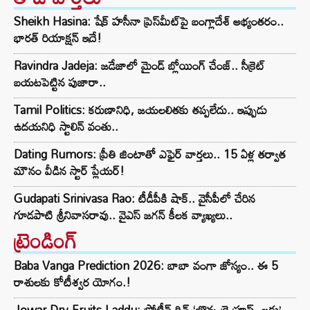
Sheikh Hasina: షేక్ హసీనా ప్రెస్‌మీట్‌పై బంగ్లాదేశ్ అభ్యంతరం..
భారత్ రియాక్షన్ ఇదే!
Ravindra Jadeja: జడేజాలో మైండ్ బ్లోయింగ్ చేంజ్.. సీక్రెట్
బయటపెట్టిన పుజారా..
Tamil Politics: కరుణానిధి, జయలలితకు తప్పలేదు.. ఇప్పుడు
ఉదయనిధి స్టాలిన్ వంతు..
Dating Rumors: ప్రీతి జింటాతో ఎఫైర్ వార్తలు.. 15 ఏళ్ల తర్వాత
మౌనం వీడిన స్టార్ ప్లేయర్!
Gudapati Srinivasa Rao: టీడీపీకి షాక్‌.. వైసీపీలో చేరిన
గూడపాటి శ్రీనివాసరావు.. వైఎస్‌ జగన్‌ కీలక వ్యాఖ్యలు..
ట్రెండింగ్‌
Baba Vanga Prediction 2026: బాబా వంగా జోస్యం.. ఈ 5
రాశులకు కోటీశ్వర యోగం.!
Jowar Dry Fruits Laddu: ప్రోటీన్ రిచ్ ‘జొన్న డ్రై ఫ్రూప్ట్స్ లడ్డు’..