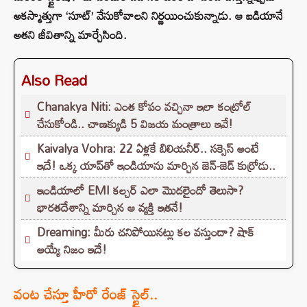
అకస్మాత్తుగా ‘సూట్’ వేసుకోవాలని నిర్ణయించుకున్నాడు. ఆ ఐడియానే
అతని జీవితాన్ని మార్చేసింది.
Also Read
Chanakya Niti: ఎంత కోపం వచ్చినా ఇలా కంట్రోల్
చేసుకోండి.. చాణక్యుడి 5 విజయ మంత్రాలు ఇవే!
Kaivalya Vohra: 22 ఏళ్లకే బిలియనీర్.. సక్సెస్ అంటే
ఇదే! ఒక్క యాప్‌తో ఇండియాను మార్చిన జెన్-జెడ్ కుర్రోడు..
ఇండియాలో EMI కల్చర్ ఎలా మొదలైందో తెలుసా?
భారతదేశాన్ని మార్చిన ఆ వ్యక్తి ఇతనే!
Dreaming: మీరు చనిపోయినట్లు కల వస్తుందా? షాక్
అయ్యే నిజం ఇదే!
వంట చేస్తూ హీరో రేంజ్ స్టైల్..