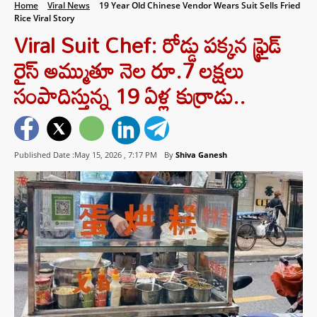
Home
Viral News
19 Year Old Chinese Vendor Wears Suit Sells Fried
Rice Viral Story
Viral Suit Chef: రోడ్డు పక్కన ఫ్రైడ్
రైస్ అమ్ముతూ నెల రూ.7 లక్షలు
సంపాదిస్తున్న 19 ఏళ్ల కుర్రాడు..
Published Date :May 15, 2026 ,
7:17 PM
By
Shiva Ganesh