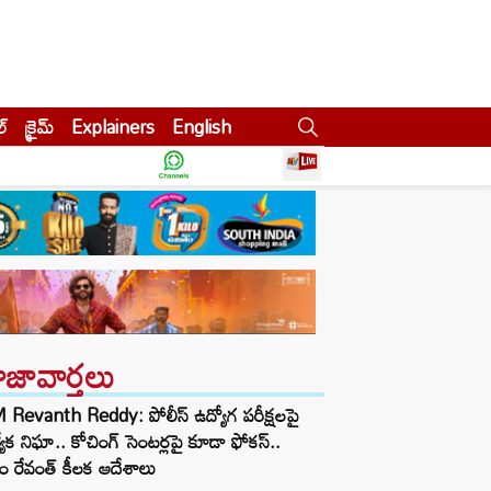
ల్
క్రైమ్
Explainers
English
ాజావార్తలు
Revanth Reddy: పోలీస్ ఉద్యోగ పరీక్షలపై
త్యేక నిఘా.. కోచింగ్ సెంటర్లపై కూడా ఫోకస్..
ం రేవంత్ కీలక ఆదేశాలు