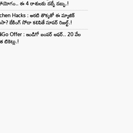
ాయోగం.. ఈ 4 రాశులకు డబ్బే డబ్బు.!
chen Hacks : అరటి తొక్కతో ఈ మ్యాజిక్
ుసా? బేకింగ్ సోడా కలిపితే సూపర్ రిజల్ట్.!
iGo Offer : ఇండిగో బంపర్ ఆఫర్.. 20 వేల
త టికెట్లు.!