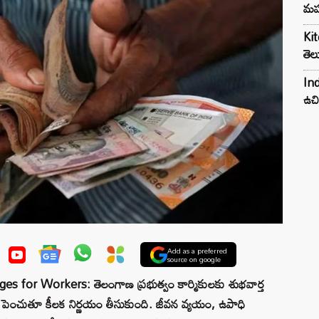
మహ
Kit
తెల
Ind
ఉచి
Add as a preferred
source on google
or Workers: తెలంగాణ ప్రభుత్వం కార్మికులకు శుభవార్త
ాలను పెంచుతూ కీలక నిర్ణయం తీసుకుంది. జీవన వ్యయం, ఉపాధి