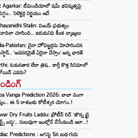
t Agarkar: టీమిండియాలో షమీ భవిష్యత్తుపై
ిగ్ధం.. సెలెక్టర్ల నిర్ణయం ఇదే
ayanidhi Stalin: విజయ్ ప్రభుత్వం
రవాదిలా చూసింది.. ఉదయనిధి కీలక వ్యాఖ్యలు
ia-Pakistan: చైనా హోవిట్జర్లను మోహరించిన
ిస్థాన్.. ‘అవసరమైతే ఏదైనా చేస్తాం’ అన్న భారత్
thi: నయనతార లేదా త్రిష.. కార్తీ కొత్త సినిమాలో
రోయిన్ ఎవరు?
రెండింగ్‌
ba Vanga Prediction 2026: బాబా వంగా
్యం.. ఈ 5 రాశులకు కోటీశ్వర యోగం.!
ar Dry Fruits Laddu: ప్రోటీన్ రిచ్ ‘జొన్న డ్రై
ూప్ట్స్ లడ్డు’.. సులువుగా ఇంట్లోనే చేసేయండి ఇలా..!
iac Predictions : ఆగస్టు 5న బుధ-గురు