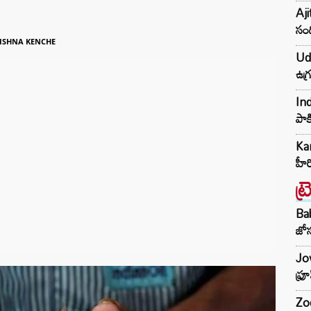
Aji
సంద
ISHNA KENCHE
Udh
ఉగ్
Ind
పాక
Kar
హీ
ట్
Ba
జోస
Jow
ఫ్ర
Zod