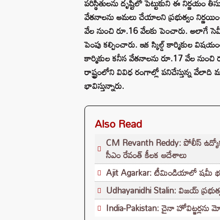
పరిస్థితులను దృష్టిలో పెట్టుకుని ఈ నిర్ణయం త
వేతనాలను అమలు చేయాలని ప్రభుత్వం నిర్ణయించింద
వేల నుంచి రూ.16 వేలకు పెంచారు. అలాగే సెమీ స
పెంపు కల్పించారు. ఇక స్కిల్డ్ కార్మికుల విషయ
కార్మికుల కనీస వేతనాలను రూ.17 వేల నుంచి
రాష్ట్రంలోని వివిధ రంగాల్లో పనిచేస్తున్న వే
భావిస్తున్నారు.
Also Read
CM Revanth Reddy: పోలీస్ ఉద్యోగ పరీ
సీఎం రేవంత్ కీలక ఆదేశాలు
Ajit Agarkar: టీమిండియాలో షమీ భవిష్యత
Udhayanidhi Stalin: విజయ్ ప్రభుత్వ
India-Pakistan: చైనా హోవిట్జర్లను మో