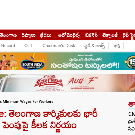
తెలంగాణ
రివ్యూలు
క్రీడలు
ఆటోమొబైల్స్
బిజినెస్‌
టెక్నాలజీ
లైఫ్ స్టై
e Record
OTT
Chairman's Desk
స్టడీ & జాబ్స్
భక్తి
త
es Minimum Wages For Workers
 తెలంగాణ కార్మికులకు భారీ
CM 
 పెంపుపై కీలక నిర్ణయం
ప్ర
సీఎ