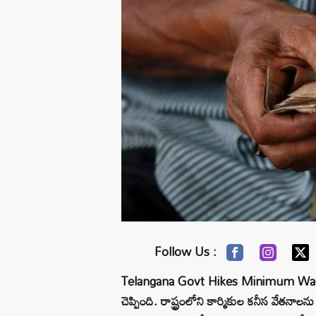
Follow Us :
Telangana Govt Hikes Minimum Wages f
చెప్పింది. రాష్ట్రంలోని కార్మికుల కనీస వేతన