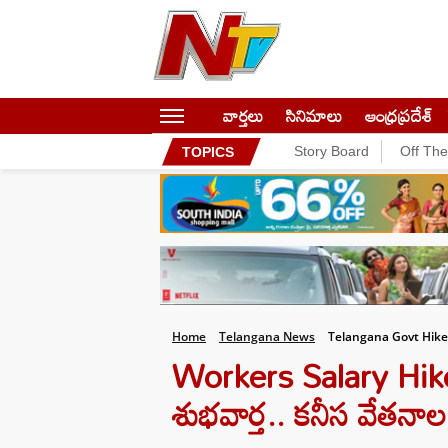
వార్తలు
సినిమాలు
ఆంధ్రప్రదేశ్
Story Board
Off Th
TOPICS
Home
Telangana News
Telangana Govt Hik
Workers Salary Hike:
శుభవార్త.. కనీస వేతనాల