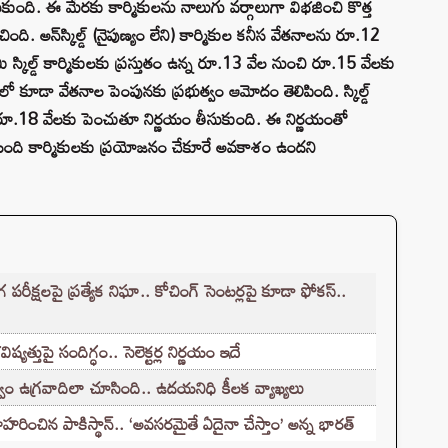
ీసుకుంది. ఈ మేరకు కార్మికులను నాలుగు వర్గాలుగా విభజించి కొత్త
ి. అన్‌స్కిల్డ్ (నైపుణ్యం లేని) కార్మికుల కనీస వేతనాలను రూ.12
్కిల్డ్ కార్మికులకు ప్రస్తుతం ఉన్న రూ.13 వేల నుంచి రూ.15 వేలకు
ంలో కూడా వేతనాల పెంపునకు ప్రభుత్వం ఆమోదం తెలిపింది. స్కిల్డ్
 రూ.18 వేలకు పెంచుతూ నిర్ణయం తీసుకుంది. ఈ నిర్ణయంతో
లాది మంది కార్మికులకు ప్రయోజనం చేకూరే అవకాశం ఉందని
క్షలపై ప్రత్యేక నిఘా.. కోచింగ్ సెంటర్లపై కూడా ఫోకస్..
్తుపై సందిగ్ధం.. సెలెక్టర్ల నిర్ణయం ఇదే
ం ఉగ్రవాదిలా చూసింది.. ఉదయనిధి కీలక వ్యాఖ్యలు
హరించిన పాకిస్థాన్.. ‘అవసరమైతే ఏదైనా చేస్తాం’ అన్న భారత్