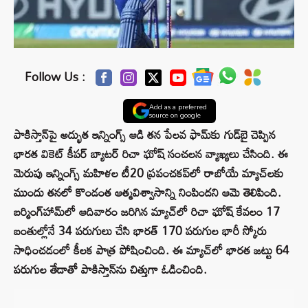
Follow Us :
Add as a preferred
source on google
పాకిస్తాన్‌పై అద్భుత ఇన్నింగ్స్ ఆడి తన పేలవ ఫామ్‌కు గుడ్‌బై చెప్పిన
భారత వికెట్ కీపర్ బ్యాటర్ రిచా ఘోష్ సంచలన వ్యాఖ్యలు చేసింది. ఈ
మెరుపు ఇన్నింగ్స్ మహిళల టీ20 ప్రపంచకప్‌లో రాబోయే మ్యాచ్‌లకు
ముందు తనలో కొండంత ఆత్మవిశ్వాసాన్ని నింపిందని ఆమె తెలిపింది.
బర్మింగ్‌హామ్‌లో ఆదివారం జరిగిన మ్యాచ్‌లో రిచా ఘోష్ కేవలం 17
బంతుల్లోనే 34 పరుగులు చేసి భారత్ 170 పరుగుల భారీ స్కోరు
సాధించడంలో కీలక పాత్ర పోషించింది. ఈ మ్యాచ్‌లో భారత జట్టు 64
పరుగుల తేడాతో పాకిస్తాన్‌ను చిత్తుగా ఓడించింది.