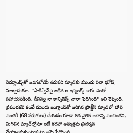
నెదర్లాండ్స్‌తో జరగబోయే తదుపరి మ్యాచ్‌కు ముందు రిచా ఘోష్
మాట్లాడుతూ.. “పాకిస్తాన్‌పై ఆడిన ఆ ఇన్నింగ్స్ నాకు ఎంతో
సహాయపడింది, దీనివల్ల నా కాన్ఫిడెన్స్ చాలా పెరిగింది” అని చెప్పింది.
ప్రపంచకప్ కంటే ముందు ఇంగ్లాండ్‌తో జరిగిన ప్రాక్టీస్ మ్యాచ్‌లో హాఫ్
సెంచరీ (68 పరుగులు) చేయడం కూడా తన నైతిక బలాన్ని పెంచిందని,
మిగిలిన మ్యాచ్‌ల్లోనూ ఇదే తరహా అత్యుత్తమ ప్రదర్శన
చేయాలనుకుంటున్నట్లు ఆమె పేర్కొంది.