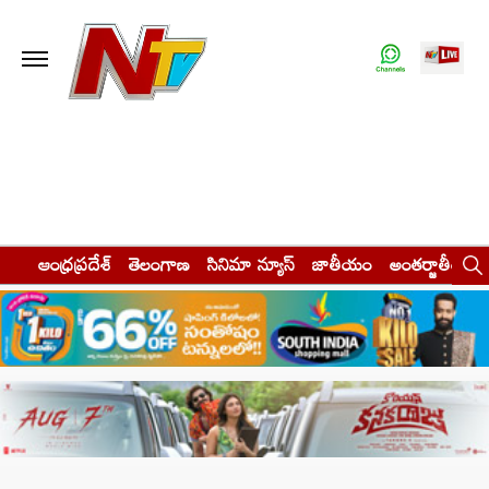
ఆంధ్రప్రదేశ్
తెలంగాణ
సినిమా న్యూస్
జాతీయం
అంతర్జాతీయం