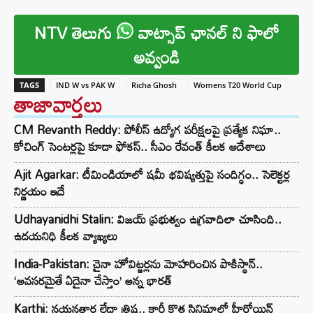
NTV తెలుగు
వాట్సాప్ ఛానల్ ని ఫాలో
అవ్వండి
TAGS
IND W vs PAK W
Richa Ghosh
Womens T20 World Cup
తాజావార్తలు
CM Revanth Reddy: పోలీస్ ఉద్యోగ పరీక్షలపై ప్రత్యేక నిఘా..
కోచింగ్ సెంటర్లపై కూడా ఫోకస్.. సీఎం రేవంత్ కీలక ఆదేశాలు
Ajit Agarkar: టీమిండియాలో షమీ భవిష్యత్తుపై సందిగ్ధం.. సెలెక్టర్ల
నిర్ణయం ఇదే
Udhayanidhi Stalin: విజయ్ ప్రభుత్వం ఉగ్రవాదిలా చూసింది..
ఉదయనిధి కీలక వ్యాఖ్యలు
India-Pakistan: చైనా హోవిట్జర్లను మోహరించిన పాకిస్థాన్..
‘అవసరమైతే ఏదైనా చేస్తాం’ అన్న భారత్
Karthi: నయనతార లేదా త్రిష.. కార్తీ కొత్త సినిమాలో హీరోయిన్