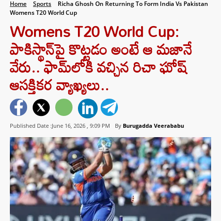
Home
Sports
Richa Ghosh On Returning To Form India Vs Pakistan
Womens T20 World Cup
Womens T20 World Cup:
పాకిస్థాన్‌పై కొట్టడం అంటే ఆ మజానే
వేరు.. ఫామ్‌లోకి వచ్చిన రిచా ఘోష్
ఆసక్తికర వ్యాఖ్యలు..
Published Date :June 16, 2026 ,
9:09 PM
By
Burugadda Veerababu