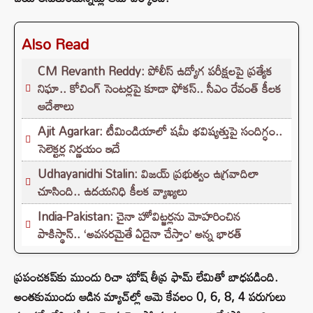
Also Read
CM Revanth Reddy: పోలీస్ ఉద్యోగ పరీక్షలపై ప్రత్యేక
నిఘా.. కోచింగ్ సెంటర్లపై కూడా ఫోకస్.. సీఎం రేవంత్ కీలక
ఆదేశాలు
Ajit Agarkar: టీమిండియాలో షమీ భవిష్యత్తుపై సందిగ్ధం..
సెలెక్టర్ల నిర్ణయం ఇదే
Udhayanidhi Stalin: విజయ్ ప్రభుత్వం ఉగ్రవాదిలా
చూసింది.. ఉదయనిధి కీలక వ్యాఖ్యలు
India-Pakistan: చైనా హోవిట్జర్లను మోహరించిన
పాకిస్థాన్.. ‘అవసరమైతే ఏదైనా చేస్తాం’ అన్న భారత్
ప్రపంచకప్‌కు ముందు రిచా ఘోష్ తీవ్ర ఫామ్ లేమితో బాధపడింది.
అంతకుముందు ఆడిన మ్యాచ్‌ల్లో ఆమె కేవలం 0, 6, 8, 4 పరుగులు