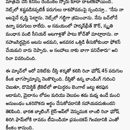
మాత్రమే చేసి కనీసం రెండంకెల స్కోరు కూడా దాటలేకపోయింది.
నెట్స్‌లో కష్టపడినప్పటికీ పరుగులు రాకపోవడంపై స్పందిస్తూ.. “నేను నా
ఆటపైనే దృష్టి పెట్టాను. నెట్స్‌లో గట్టిగా శ్రమించాను. నేను టచ్‌లోనే
ఉన్నా పరుగులు రాలేదు. ఆ సమయంలో హర్మన్‌ప్రీత్ కౌర్, స్మృతి
మంధాన వంటి సీనియర్ ఆటగాళ్లతో పాటు కోచ్‌తో మాట్లాడాను. నా
సహజసిద్ధమైన ఆటను ఆడమని, అనవసర ఒత్తిడి తీసుకోకుండా ఫోకస్
చేయమని వారు చెప్పారు. ఆ సలహాలు నాకు బాగా పనిచేశారు” అని
రిచా వివరించింది.
ఈ మ్యాచ్‌లో ఆరో వికెట్‌కు దీప్తి శర్మతో కలిసి రిచా ఘోష్ 45 పరుగుల
కీలక భాగస్వామ్యాన్ని నెలకొల్పింది. దీప్తితో ఉన్న బాండింగ్ గురించి
చెబుతూ, డొమెస్టిక్ క్రికెట్‌లో తామిద్దరం బెంగాల్ జట్టు తరఫున
ఆడామని, మైదానం లోపల మరియు వెలుపల తమ మధ్య ఉండే మంచి
అనుబంధం ఒకరినొకరు అర్థం చేసుకోవడానికి సహాయపడుతుందని
తెలిపింది. భారత బ్యాటింగ్ లైన్-అప్‌లో వెన్నుముక లాంటి రిచా ఘోష్
తిరిగి ఫామ్‌లోకి రావడం టీమిండియా ప్రపంచకప్ గెలవడానికి ఎంతో
కీలకం కానుంది.