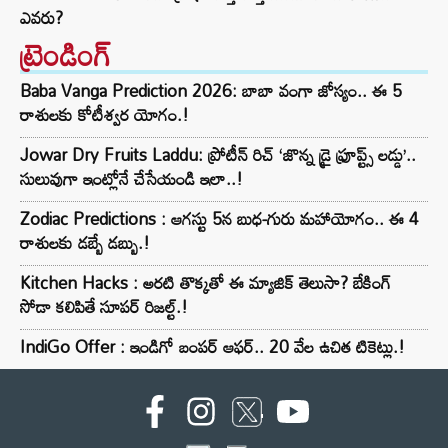
ఎవరు?
ట్రెండింగ్‌
Baba Vanga Prediction 2026: బాబా వంగా జోస్యం.. ఈ 5
రాశులకు కోటీశ్వర యోగం.!
Jowar Dry Fruits Laddu: ప్రోటీన్ రిచ్ ‘జొన్న డ్రై ఫ్రూప్ట్స్ లడ్డు’..
సులువుగా ఇంట్లోనే చేసేయండి ఇలా..!
Zodiac Predictions : ఆగస్టు 5న బుధ-గురు మహాయోగం.. ఈ 4
రాశులకు డబ్బే డబ్బు.!
Kitchen Hacks : అరటి తొక్కతో ఈ మ్యాజిక్ తెలుసా? బేకింగ్
సోడా కలిపితే సూపర్ రిజల్ట్.!
IndiGo Offer : ఇండిగో బంపర్ ఆఫర్.. 20 వేల ఉచిత టికెట్లు.!