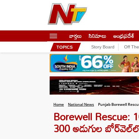
వార్తలు
సినిమాలు
ఆంధ్రప్రదేశ్
Story Board
Off Th
TOPICS
Home
National News
Punjab Borewell Rescue
Borewell Rescue: 10 
300 అడుగుల బోర్‌వెల్‌లో 