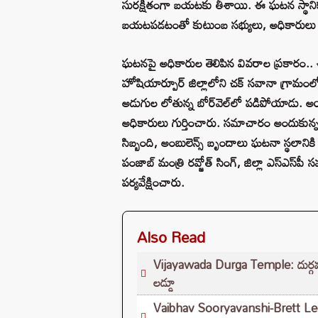
సురక్షితంగా బయటకు తీశాయి. ఈ ఘటన స్థానికం
బయటపడటంతో కుటుంబ సభ్యులు, అధికారులు ఊప
ఘటనపై అధికారుల తెలిపిన వివరాల ప్రకా
హోషియార్పూర్ జిల్లాలోని చక్ సవానా గ్రామంల
అడుగుల లోతున్న బోర్‌వెల్‌లో పడిపోయాడు. అయి
అధికారులు గుర్తించారు. సమాచారం అందుకున్న వె
సిబ్బంది, అంబులెన్స్ బృందాలు ఘటనా స్థలానిక
పంజాబ్ మంత్రి రవ్జోత్ సింగ్, జిల్లా ఎస్‌ఎస్‌
పర్యవేక్షించారు.
Also Read
Vijayawada Durga Temple: దుర్గమ్మ భక
లడ్డూ
Vaibhav Sooryavanshi-Brett Lee: