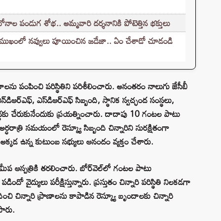
ాల పండుగ శోభ.. అమ్మవారి దర్శనానికి పోటెత్తిన భక్తులు
్ ముఖంలో నవ్వులు పూయించిన జడేజా.. ఏం చేశాడో చూడండి
 కెమెరాలను పంపించి పరిస్థితిని పరిశీలించారు. అనంతరం నాలుగు జేసీబీ
డిఆర్‌ఎఫ్, ఎస్‌డిఆర్‌ఎఫ్ సిబ్బంది, స్థానిక స్వచ్ఛంద సంస్థలు,
ి వద్దకు చేరుకునేందుకు ప్రయత్నించారు. దాదాపు 10 గంటల పాటు
రాత్రి సమయంలో రెస్క్యూ సిబ్బంది చిన్నారిని సురక్షితంగా
్కడ ఉన్న కుటుంబ సభ్యులు ఆనందం వ్యక్తం చేశారు.
ం సమీప ఆస్పత్రికి తరలించారు. బోర్‌వెల్‌లో గంటల పాటు
ో వైద్యులు పరీక్షిస్తున్నారు. ప్రస్తుతం చిన్నారి పరిస్థితి నిలకడగా
ించి చిన్నారి ప్రాణాలను కాపాడిన రెస్క్యూ బృందాలకు చిన్నారి
పారు.