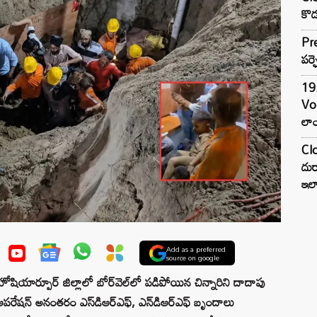
కొడ
Pre
పర్ఫ
19.
Vo
లాం
Clo
దుర
ఇల
Add as a preferred
source on google
ార్పూర్ జిల్లాలో బోర్‌వెల్‌లో పడిపోయిన చిన్నారిని దాదాపు
పరేషన్ అనంతరం ఎస్‌డిఆర్‌ఎఫ్, ఎన్‌డిఆర్‌ఎఫ్ బృందాలు