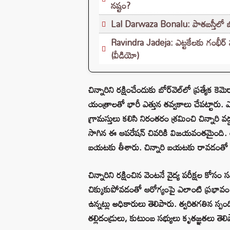
నష్టం?
Lal Darwaza Bonalu: పాతబస్తీలో బోన
Ravindra Jadeja: ఎట్టకేలకు గంభీర
(వీడియో)
చిన్నారిని రక్షించేందుకు బోర్‌వెల్‌లో ప్రత్యేక
యంత్రాలతో భారీ ఎత్తున తవ్వకాలు చేపట్టారు. ఎన్‌
గ్రామస్తులు కలిసి నిరంతరం శ్రమించి చిన్నార
సాగిన ఈ ఆపరేషన్ చివరికి విజయవంతమైంది. అర్ధ
బయటకు తీశారు. చిన్నారి బయటకు రావడంతో అక
చిన్నారిని రక్షించిన వెంటనే వైద్య పరీక్షల కోస
చిక్కుకుపోవడంతో ఆరోగ్యంపై ఎలాంటి ప్రభావం పడింద
ఉన్నట్లు అధికారులు తెలిపారు. త్వరితగతిన స్పంద
తల్లిదండ్రులు, కుటుంబ సభ్యులు కృతజ్ఞతలు తెలి