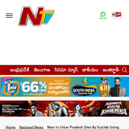
ఆంధ్రప్రదేశ్
తెలంగాణ
సినిమా న్యూస్
జాతీయం
అంతర్జాతీయం
Home
National News
Man In Uttar Pradesh Dies By Suicide Using