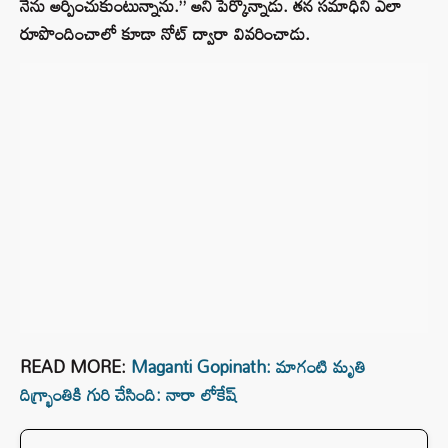
నేను అర్పించుకుంటున్నాను.” అని పేర్కొన్నాడు. తన సమాధిని ఎలా
రూపొందించాలో కూడా నోట్ ద్వారా వివరించాడు.
READ MORE:
Maganti Gopinath: మాగంటి మృతి
దిగ్భ్రాంతికి గురి చేసింది: నారా లోకేష్