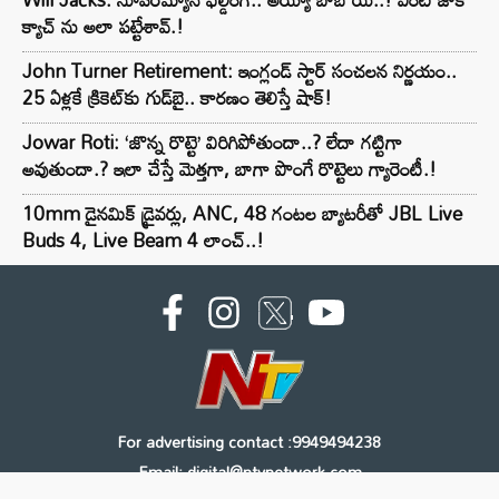
క్యాచ్ ను అలా పట్టేశావ్.!
John Turner Retirement: ఇంగ్లండ్ స్టార్ సంచలన నిర్ణయం..
25 ఏళ్లకే క్రికెట్‌కు గుడ్‌బై.. కారణం తెలిస్తే షాక్!
Jowar Roti: ‘జొన్న రొట్టె’ విరిగిపోతుందా..? లేదా గట్టిగా
అవుతుందా.? ఇలా చేస్తే మెత్తగా, బాగా పొంగే రొట్టెలు గ్యారెంటీ.!
10mm డైనమిక్ డ్రైవర్లు, ANC, 48 గంటల బ్యాటరీతో JBL Live
Buds 4, Live Beam 4 లాంచ్..!
For advertising contact :9949494238
Email: digital@ntvnetwork.com