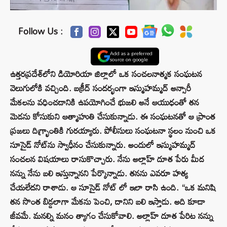
Follow Us :
Add as a preferred
source on google
ఉత్తరప్రదేశ్‌లోని డియోరియా జిల్లాలో ఒక సంచలనాత్మక సంఘటన
వెలుగులోకి వచ్చింది. బక్రీద్ సందర్భంగా ఇస్ముహమ్మద్ అన్సారీ
మేకలను వధించడానికి ఉపయోగించే భుజలి అనే ఆయుధంతో తన
మెడను కోసుకుని ఆత్మాహుతి చేసుకున్నాడు. ఈ సంఘటనతో ఆ ప్రాంత
ప్రజలు దిగ్భ్రాంతికి గురయ్యారు. పోలీసులు సంఘటనా స్థలం నుంచి ఒక
సూసైడ్ నోట్‌ను స్వాధీనం చేసుకున్నారు. అందులో ఇస్ముహమ్మద్
సంచలన విషయాలు రాసుకొచ్చారు. నేను అల్లాహ్ దూత పేరు మీద
నన్ను నేను బలి ఇస్తున్నానని పేర్కొన్నాడు. తనను ఎవరూ హత్య
చేయలేదని రాశాడు. ఆ సూసైడ్ నోట్ లో ఇలా రాసి ఉంది. “ఒక మనిషి
తన సొంత బిడ్డలాగా మేకను పెంచి, దానిని బలి ఇస్తాడు. అది కూడా
జీవమే. మనల్ని మనం త్యాగం చేసుకోవాలి. అల్లాహ్ దూత పేరిట నన్ను