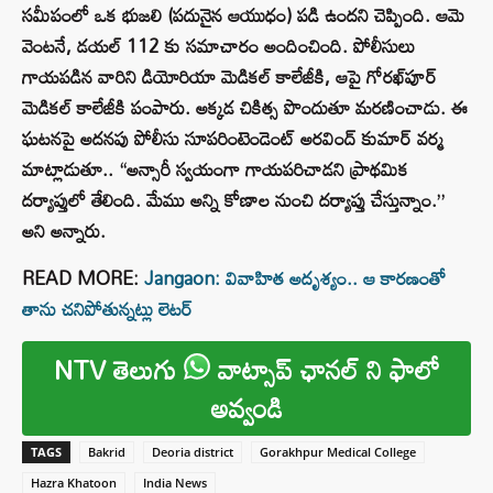
సమీపంలో ఒక భుజలి (పదునైన ఆయుధం) పడి ఉందని చెప్పింది. ఆమె
వెంటనే, డయల్ 112 కు సమాచారం అందించింది. పోలీసులు
గాయపడిన వారిని డియోరియా మెడికల్ కాలేజీకి, ఆపై గోరఖ్‌పూర్
మెడికల్ కాలేజీకి పంపారు. అక్కడ చికిత్స పొందుతూ మరణించాడు. ఈ
ఘటనపై అదనపు పోలీసు సూపరింటెండెంట్ అరవింద్ కుమార్ వర్మ
మాట్లాడుతూ.. “అన్సారీ స్వయంగా గాయపరిచాడని ప్రాథమిక
దర్యాప్తులో తేలింది. మేము అన్ని కోణాల నుంచి దర్యాప్తు చేస్తున్నాం.”
అని అన్నారు.
READ MORE:
Jangaon: వివాహిత అదృశ్యం.. ఆ కారణంతో
తాను చనిపోతున్నట్లు లెటర్
NTV తెలుగు
వాట్సాప్ ఛానల్ ని ఫాలో
అవ్వండి
TAGS
Bakrid
Deoria district
Gorakhpur Medical College
Hazra Khatoon
India News