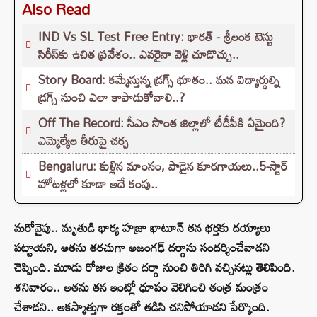
Also Read
IND Vs SL Test Free Entry: భారత్ - శ్రీలంక టెస్టు
సిరీస్‌కు ఉచిత ప్రవేశం.. ఎవరైనా వెళ్లి చూడొచ్చు..
Story Board: కమ్మేస్తున్న డ్రగ్స్ భూతం.. మన విద్యార్థుల్ని
డ్రగ్స్ నుంచి ఎలా కాపాడుకోవాలి..?
Off The Record: సీఎం సొంత జిల్లాలో టీడీపీకి ఏమైంది?
ఎమ్మెల్యేల తీరుపై చర్చ
Bengaluru: కుళ్లిన మాంసం, పాడైన కూరగాయలు..5-స్టార్
హోటళ్లలో కూడా అదే కంపు..
మరోవైపు.. మృతుడి భార్య హజ్రా ఖాటూన్ తన భర్తకు దయ్యాలు
పట్టాయని, అతను తరచుగా అజంగఢ్ దర్గాను సందర్శించేవాడని
చెప్పింది. మూడు రోజుల క్రితం దర్గా నుంచి తిరిగి వచ్చినట్లు తెలిపింది.
శనివారం.. అతను తన ఇంట్లో ధూపం వెలిగించి తంత్ర మంత్రం
చేశాడని.. అకస్మాత్తుగా రక్తంతో తడిసి చనిపోయాడని పేర్కొంది.