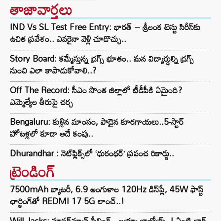
తాజావార్తలు
IND Vs SL Test Free Entry: భారత్ – శ్రీలంక టెస్టు సిరీస్‌కు
ఉచిత ప్రవేశం.. ఎవరైనా వెళ్లి చూడొచ్చు..
Story Board: కమ్మేస్తున్న డ్రగ్స్ భూతం.. మన విద్యార్థుల్ని డ్రగ్స్
నుంచి ఎలా కాపాడుకోవాలి..?
Off The Record: సీఎం సొంత జిల్లాలో టీడీపీకి ఏమైంది?
ఎమ్మెల్యేల తీరుపై చర్చ
Bengaluru: కుళ్లిన మాంసం, పాడైన కూరగాయలు..5-స్టార్
హోటళ్లలో కూడా అదే కంపు..
Dhurandhar : నెట్‌ఫ్లిక్స్‌లో ‘ధురంధర్’ ప్రపంచ రికార్డు..
ట్రెండింగ్‌
7500mAh బ్యాటరీ, 6.9 అంగుళాల 120Hz డిస్‌ప్లే, 45W ఫాస్ట్
ఛార్జింగ్‌తో REDMI 17 5G లాంచ్..!
Will Jacks: సూపర్‌మ్యాన్ ఫీల్డింగ్.. అయ్యా బాబోయ్..! ఏంటి జాక్