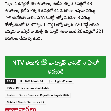
మిశ్రా 4 ఓవర్లలో 46 పరుగులు, సందీప్ శర్మ 3 ఓవర్లలో 43
పరుగులు, బ్రిజేష్ శర్మ 4 ఓవర్లలో 44 పరుగులు ఇచ్చినా వికెట్లు
సాధించలేకపోయారు. చివరి ఓవర్లో లక్నో వరుసగా 3 వికెట్లు
కోల్పోవడంతో (2 రనౌట్లు, 1 బౌల్డ్) లక్నో స్కోరు 220 వద్దే ఆగింది.
ఇప్పుడు రాజస్తాన్ రాయల్స్ ఈ మ్యాచ్ గెలవాలంటే 20 ఓవర్లలో 221
పరుగులు చేయాల్సి ఉంది.
NTV తెలుగు
వాట్సాప్ ఛానల్ ని ఫాలో
అవ్వండి
TAGS
IPL 2026 Match 64
Josh Inglis 60 runs
LSG vs RR first innings highlights
Lucknow Super Giants vs Rajasthan Royals 2026
Mitchell Marsh 96 runs vs RR
తాజావార్తలు