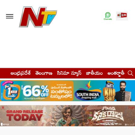
ఆంధ్రప్రదేశ్
తెలంగాణ
సినిమా న్యూస్
జాతీయం
అంతర్జాతీయం