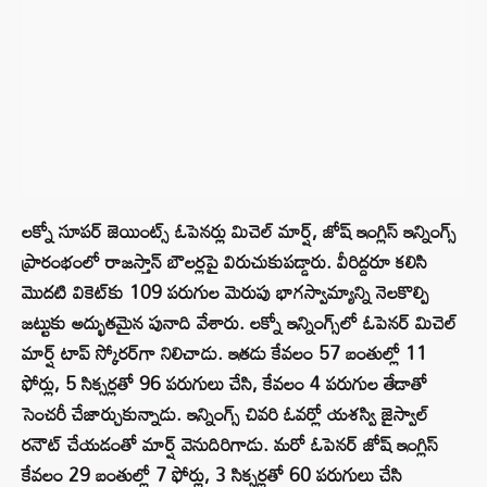
లక్నో సూపర్ జెయింట్స్ ఓపెనర్లు మిచెల్ మార్ష్, జోష్ ఇంగ్లిస్ ఇన్నింగ్స్
ప్రారంభంలో రాజస్తాన్ బౌలర్లపై విరుచుకుపడ్డారు. వీరిద్దరూ కలిసి
మొదటి వికెట్‌కు 109 పరుగుల మెరుపు భాగస్వామ్యాన్ని నెలకొల్పి
జట్టుకు అద్భుతమైన పునాది వేశారు. లక్నో ఇన్నింగ్స్‌లో ఓపెనర్ మిచెల్
మార్ష్ టాప్ స్కోరర్‌గా నిలిచాడు. ఇతడు కేవలం 57 బంతుల్లో 11
ఫోర్లు, 5 సిక్సర్లతో 96 పరుగులు చేసి, కేవలం 4 పరుగుల తేడాతో
సెంచరీ చేజార్చుకున్నాడు. ఇన్నింగ్స్ చివరి ఓవర్లో యశస్వి జైస్వాల్
రనౌట్ చేయడంతో మార్ష్ వెనుదిరిగాడు. మరో ఓపెనర్ జోష్ ఇంగ్లిస్
కేవలం 29 బంతుల్లో 7 ఫోర్లు, 3 సిక్సర్లతో 60 పరుగులు చేసి