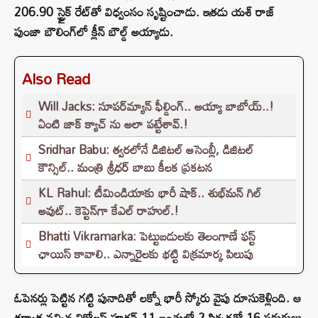
206.90 స్ట్రైక్ రేట్‌తో విధ్వంసం సృష్టించాడు. ఇతడు యశ్ రాజ్
పుంజా బౌలింగ్‌లో క్లీన్ బౌల్డ్ అయ్యాడు.
Also Read
Will Jacks: సూపర్‌మ్యాన్ ఫీల్డింగ్.. అయ్యా బాబోయ్..!
ఏంటి జాక్ క్యాచ్ ను అలా పట్టేశావ్.!
Sridhar Babu: త్వరలోనే డిజిటల్ అసెంబ్లీ, డిజిటల్
కౌన్సిల్.. మంత్రి శ్రీధర్ బాబు కీలక ప్రకటన
KL Rahul: టీమిండియాకు భారీ షాక్.. శుభ్‌మన్ గిల్
అవుట్.. కెప్టెన్‌గా కేఎల్ రాహుల్.!
Bhatti Vikramarka: పెట్టుబడులకు తెలంగాణే ఫస్ట్
ఛాయిస్ కావాలి.. ఎన్నారైలకు భట్టి విక్రమార్క పిలుపు
ఓపెనర్లు పెట్టిన గట్టి పునాదితో లక్నో భారీ స్కోరు వైపు దూసుకెళ్లింది. ఆ
తర్వాత వచ్చిన నికోలస్ పూరన్ 11 బంతుల్లో 2 సిక్సర్లతో 16 పరుగులు