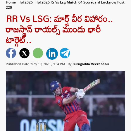
Home
Ipl 2026
Ipl 2026 Rr Vs Lsg Match 64 Scorecard Lucknow Post
220
RR Vs LSG: మార్ష్ వీర విహారం..
రాజస్థాన్ రాయల్స్ ముందు భారీ
టార్గెట్..
Published Date :May 19, 2026 ,
9:34 PM
By
Burugadda Veerababu