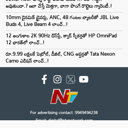
అవుతుందా.? ఇలా చేస్తే మెత్తగా, బాగా పొంగే రొట్టెలు గ్యారెంటీ.!
10mm డైనమిక్ డ్రైవర్లు, ANC, 48 గంటల బ్యాటరీతో JBL Live
Buds 4, Live Beam 4 లాంచ్..!
12 అంగుళాల 2K 90Hz డిస్‌ప్లే, క్వాడ్ స్పీకర్లతో HP OmniPad
12 భారత్‌లో లాంచ్..!
రూ.9.99 లక్షలకే పెట్రోల్, డీజిల్, CNG ఆప్షన్లతో Tata Nexon
Camo ఎడిషన్ లాంచ్..!
For advertising contact :9949494238
Email: digital@ntvnetwork.com