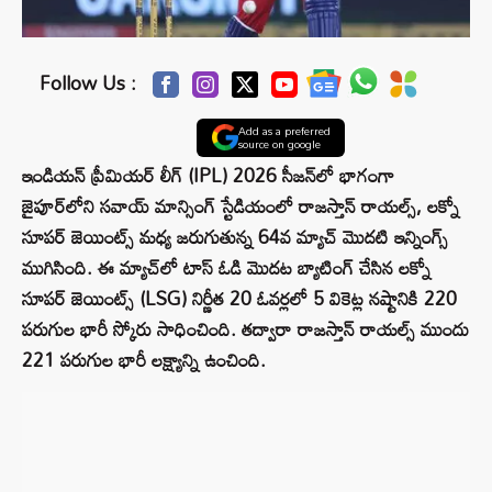
Follow Us :
Add as a preferred
source on google
ఇండియన్ ప్రీమియర్ లీగ్ (IPL) 2026 సీజన్‌లో భాగంగా
జైపూర్‌లోని సవాయ్ మాన్సింగ్ స్టేడియంలో రాజస్తాన్ రాయల్స్, లక్నో
సూపర్ జెయింట్స్ మధ్య జరుగుతున్న 64వ మ్యాచ్ మొదటి ఇన్నింగ్స్
ముగిసింది. ఈ మ్యాచ్‌లో టాస్ ఓడి మొదట బ్యాటింగ్ చేసిన లక్నో
సూపర్ జెయింట్స్ (LSG) నిర్ణీత 20 ఓవర్లలో 5 వికెట్ల నష్టానికి 220
పరుగుల భారీ స్కోరు సాధించింది. తద్వారా రాజస్తాన్ రాయల్స్ ముందు
221 పరుగుల భారీ లక్ష్యాన్ని ఉంచింది.