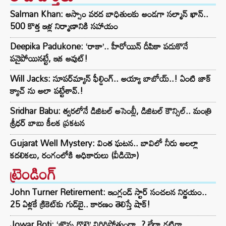
Salman Khan: అస్సాం వరద బాధితులకు అండగా సల్మాన్ ఖాన్..
500 కొత్త ఇళ్ల నిర్మాణానికి సహాయం
Deepika Padukone: ‘రాకా’.. హీరోయిన్ దీపికా పదుకొనే
పనైపోయినట్టే, ఇక అవుట్!
Will Jacks: సూపర్‌మ్యాన్ ఫీల్డింగ్.. అయ్యా బాబోయ్..! ఏంటి జాక్
క్యాచ్ ను అలా పట్టేశావ్.!
Sridhar Babu: త్వరలోనే డిజిటల్ అసెంబ్లీ, డిజిటల్ కౌన్సిల్.. మంత్రి
శ్రీధర్ బాబు కీలక ప్రకటన
Gujarat Well Mystery: వింత ఘటన.. బావిలో నీరు అలల్లా
కదలికలు, రంగంలోకి అధికారులు (వీడియో)
ట్రెండింగ్‌
John Turner Retirement: ఇంగ్లండ్ స్టార్ సంచలన నిర్ణయం..
25 ఏళ్లకే క్రికెట్‌కు గుడ్‌బై.. కారణం తెలిస్తే షాక్!
Jowar Roti: ‘జొన్న రొట్టె’ విరిగిపోతుందా..? లేదా గట్టిగా