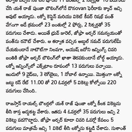
చేసి యశ్ రాజ్ పుంజా బౌలింగ్‌లోనే డొనovan ఫెరీరాకు క్యాచ్ ఇచ్చి
అవుట్ అయ్యాడు. లక్నో కెప్టెన్ మరియు వికెట్ కీపర్ రిషభ్ పంత్
వేగంగా ఆడే క్రమంలో 23 బంతుల్లో 2 ఫోర్లు, 2 సిక్సర్లతో 35
పరుగులు చేశాడు. అయితే ధ్రువ్ జురెల్, జోఫ్రా ఆర్చర్ సమన్వయంతో
పంత్‌ను రనౌట్ చేశారు. ఆ తర్వాత వచ్చిన అబ్దుల్ సమద్ పరుగులేమీ
చేయకుండానే నాటౌట్‌గా నిలవగా, ఆయుష్ బదోని ఇన్నింగ్స్ చివరి
బంతికి జోఫ్రా ఆర్చర్ బౌలింగ్‌లో ఖాతా తెరవకుండానే బోల్డ్ అయ్యాడు.
లక్నో ఇన్నింగ్స్‌లో ఎక్స్‌ట్రాల రూపంలో 13 పరుగులు వచ్చాయి.
ఇందులో 9 వైడ్‌లు, 3 లెగ్‌బైలు, 1 నోబాల్ ఉన్నాయి. మొత్తంగా లక్నో
జట్టు రన్ రేట్ 11.00 తో 20 ఓవర్లలో 5 వికెట్లు కోల్పోయి 220
పరుగులు చేసింది.
రాజస్తాన్ రాయల్స్ బౌలర్లలో యశ్ రాజ్ పుంజా లక్నో కీలక వికెట్లను
తీసి కాస్త అడ్డుకట్ట వేశారు. ఇతడు 4 ఓవర్లలో 35 పరుగులు ఇచ్చి 2
వికెట్లు పడగొట్టాడు. జోఫ్రా ఆర్చర్ కూడా చివరి ఓవర్లో కేవలం 5
పరుగులు మాత్రమే ఇచ్చి 1 వికెట్ తీసి లక్నోను కట్టడి చేశాడు. సుశాంత్