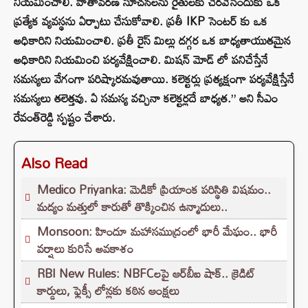
నియమించాలి. వాతావరణ సూచనలను రైతులకు చేరవేసేందుకు ఒక
ప్రత్యేక వ్యవస్థను ఏర్పాటు చేసుకోవాలి. ప్రతీ IKP సెంటర్ కు ఒక
అధికారిని నియమించాలి. ప్రతీ రైస్ మిల్లు దగ్గర ఒక బాధ్యతాయుతమైన
అధికారిని నియమించి పర్యవేక్షించాలి. మిషన్ మోడ్ లో పనిచేస్తేనే
సమస్యలు వేగంగా పరిష్కారమవుతాయి. కలెక్టర్లు ప్రత్యక్షంగా పర్యవేక్షిస్తేనే
సమస్యలు తలెత్తవు. ఏ సమస్య వచ్చినా కలెక్టర్లదే బాధ్యత.” అని సీఎం
రేవంత్‌రెడ్డి స్పష్టం చేశారు.
Also Read
Medico Priyanka: మెడికో ప్రియాంక పరిస్థితి విషమం..
మద్యం మత్తులో కారుతో తొక్కించిన ఉన్మాదులు..
Monsoon: హిందూ మహాసముద్రంలో భారీ మేఘం.. భారీ
వర్షాలు కురిసే అవకాశం
RBI New Rules: NBFCలపై ఆర్‌బీఐ షాక్.. క్రెడిట్
కార్డులు, ఫ్లెక్సీ లోన్లకు కఠిన ఆంక్షలు