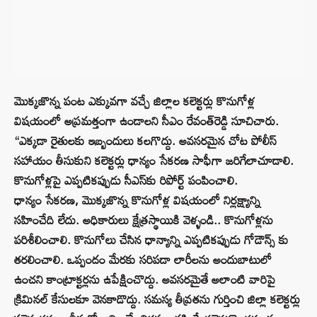
మొక్కజొన్న పంట ఎక్కువగా వచ్చే జిల్లాల కలెక్టర్లు కొనుగోళ్ల
విషయంలో అప్రమత్తంగా ఉండాలని సీఎం రేవంత్‌రెడ్డి సూచిచారు.
“ఎక్కడా రైతులకు ఇబ్బందులు కలగొద్దు. అవసరమైన చోట పోలీస్
సహాయం తీసుకుని కలెక్టర్లు ధాన్యం సేకరణ సాఫీగా జరిగేలాచూడాలి.
కొనుగోళ్లపై ఎప్పటికప్పుడు సీఎస్‌కు రిపోర్ట్ పంపించాలి.
ధాన్యం సేకరణ, మొక్కజొన్న కొనుగోళ్ల విషయంలో నిర్లక్ష్యాన్ని
సహించేది లేదు. అధికారులు క్షేత్రస్థాయికి వెళ్ళండి.. కొనుగోళ్లను
పరిశీలించాలి. కొనుగోలు చేసిన ధాన్యాన్ని ఎప్పటికప్పుడు గోడౌన్స్ కు
తరలించాలి. ఒప్పందం మేరకు సరిపడా లారీలను అందుబాటులో
ఉంచని కాంట్రాక్టర్లను ఉపేక్షించొద్దు. అవసరమైతే అలాంటి వారిపై
క్రిమినల్ కేసులకూ వెనకాడొద్దు. సమస్య తీవ్రతను గుర్తించి జిల్లా కలెక్టర్లు