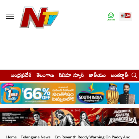
ఆంధ్రప్రదేశ్
తెలంగాణ
సినిమా న్యూస్
జాతీయం
అంతర్జాతీయం
Home
Telangana News
Cm Revanth Reddy Warning On Paddy And