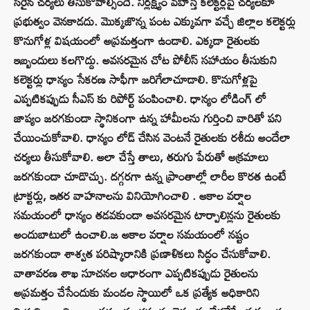
సరైన చర్యలు తీసుకోవాల్సిందే. నిర్లక్ష్యం వహిస్తే కలెక్టర్లపై చర్యలకూ
ప్రభుత్వం వెనకాడదు. మొక్కజొన్న పంట ఎక్కువగా వచ్చే జిల్లాల కలెక్టర్లు
కొనుగోళ్ల విషయంలో అప్రమత్తంగా ఉండాలి. ఎక్కడా రైతులకు
ఇబ్బందులు కలగొద్దు. అవసరమైన చోట పోలీస్ సహాయం తీసుకుని
కలెక్టర్లు ధాన్యం సేకరణ సాఫీగా జరిగేలాచూడాలి. కొనుగోళ్లపై
ఎప్పటికప్పుడు సీఎస్ కు రిపోర్ట్ పంపించాలి. ధాన్యం లోడింగ్ లో
జాప్యం జరగకుండా స్థానికంగా ఉన్న హామీలను గుర్తించి వారితో పని
చేయించుకోవాలి. ధాన్యం లోడ్ చేసిన వెంటనే రైతులకు రశీదు అందేలా
చర్యలు తీసుకోవాలి. అలా చేస్తే తాలు, తరుగు పేరుతో అక్రమాలు
జరగకుండా చూడొచ్చు. దగ్గరగా ఉన్న ప్రాంతాల్లో లారీల కొరత ఉంటే
ట్రాక్టర్లు, ఇతర వాహనాలను వినియోగించాలి . అకాల వర్షాల
సమయంలో ధాన్యం తడవకుండా అవసరమైన టార్పాలిన్లను రైతులకు
అందుబాటులో ఉంచాలి.జ అకాల వర్షాల సమయంలో నష్టం
జరగకుండా శాశ్వత పరిష్కారానికి ప్రణాళికలు సిద్ధం చేసుకోవాలి.
వాతావరణ శాఖ సూచనల ఆధారంగా ఎప్పటికప్పుడు రైతులను
అప్రమత్తం చేసేందుకు మండల స్థాయిలో ఒక ప్రత్యేక అధికారిని