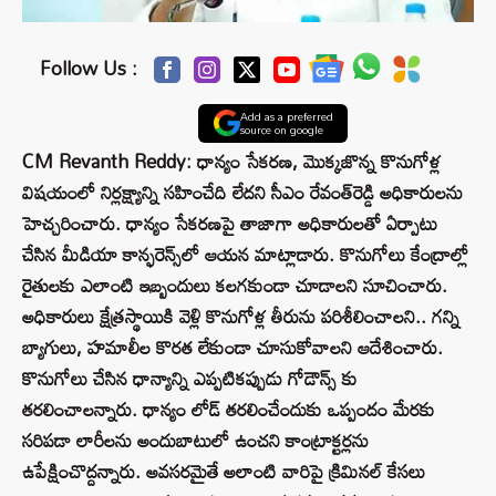
Follow Us :
Add as a preferred
source on google
CM Revanth Reddy: ధాన్యం సేకరణ, మొక్కజొన్న కొనుగోళ్ల
విషయంలో నిర్లక్ష్యాన్ని సహించేది లేదని సీఎం రేవంత్‌రెడ్డి అధికారులను
హెచ్చరించారు. ధాన్యం సేకరణపై తాజాగా అధికారులతో ఏర్పాటు
చేసిన మీడియా కాన్ఫరెన్స్‌లో ఆయన మాట్లాడారు. కొనుగోలు కేంద్రాల్లో
రైతులకు ఎలాంటి ఇబ్బందులు కలగకుండా చూడాలని సూచించారు.
అధికారులు క్షేత్రస్థాయికి వెళ్లి కొనుగోళ్ల తీరును పరిశీలించాలని.. గన్ని
బ్యాగులు, హమాలీల కొరత లేకుండా చూసుకోవాలని ఆదేశించారు.
కొనుగోలు చేసిన ధాన్యాన్ని ఎప్పటికప్పుడు గోడౌన్స్ కు
తరలించాలన్నారు. ధాన్యం లోడ్ తరలించేందుకు ఒప్పందం మేరకు
సరిపడా లారీలను అందుబాటులో ఉంచని కాంట్రాక్టర్లను
ఉపేక్షించొద్దన్నారు. అవసరమైతే అలాంటి వారిపై క్రిమినల్ కేసలు