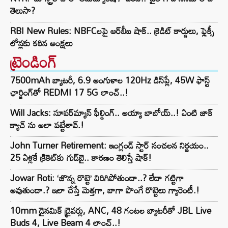
తెలుసా?
RBI New Rules: NBFCలపై ఆర్‌బీఐ షాక్.. క్రెడిట్ కార్డులు, ఫ్లెక్సీ
లోన్లకు కఠిన ఆంక్షలు
ట్రెండింగ్‌
7500mAh బ్యాటరీ, 6.9 అంగుళాల 120Hz డిస్‌ప్లే, 45W ఫాస్ట్
ఛార్జింగ్‌తో REDMI 17 5G లాంచ్..!
Will Jacks: సూపర్‌మ్యాన్ ఫీల్డింగ్.. అయ్యా బాబోయ్..! ఏంటి జాక్
క్యాచ్ ను అలా పట్టేశావ్.!
John Turner Retirement: ఇంగ్లండ్ స్టార్ సంచలన నిర్ణయం..
25 ఏళ్లకే క్రికెట్‌కు గుడ్‌బై.. కారణం తెలిస్తే షాక్!
Jowar Roti: ‘జొన్న రొట్టె’ విరిగిపోతుందా..? లేదా గట్టిగా
అవుతుందా.? ఇలా చేస్తే మెత్తగా, బాగా పొంగే రొట్టెలు గ్యారెంటీ.!
10mm డైనమిక్ డ్రైవర్లు, ANC, 48 గంటల బ్యాటరీతో JBL Live
Buds 4, Live Beam 4 లాంచ్..!