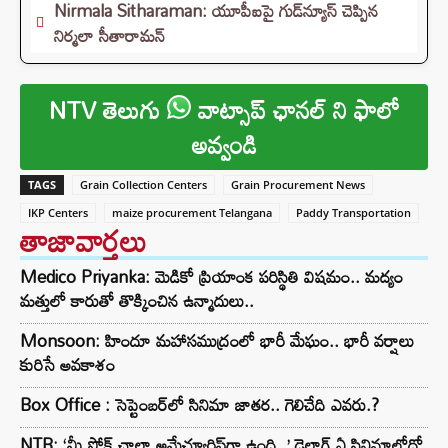
Nirmala Sitharaman: యూపీఐపై గుడ్‌న్యూస్ చెప్పిన
నిర్మలా సీతారామన్
NTV తెలుగు
వాట్సాప్ ఛానల్ ని ఫాలో
అవ్వండి
TAGS
Grain Collection Centers
Grain Procurement News
IKP Centers
maize procurement Telangana
Paddy Transportation
తాజావార్తలు
Medico Priyanka: మెడికో ప్రియాంక పరిస్థితి విషమం.. మద్యం
మత్తులో కారుతో తొక్కించిన ఉన్మాదులు..
Monsoon: హిందూ మహాసముద్రంలో భారీ మేఘం.. భారీ వర్షాలు
కురిసే అవకాశం
Box Office : సెప్టెంబర్‌లో సినిమా జాతర.. గెలిచేది ఎవరు.?
NTR: ‘మీ స్ట్రోక్ చాలా అమేచ్యూరిష్‌గా ఉంది..’ డైలాగ్ ఏ సినిమాలోదో