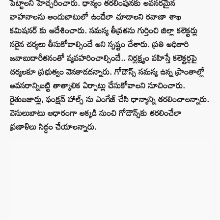
పెట్టాలని హెచ్చరించారు. ధాన్యం తరలింపునకు అవసరమైన
వాహనాలను అందుబాటులో ఉండేలా చూడాలని రవాణా శాఖ
కమిషనర్ కు ఆదేశించారు. సమస్య తీవ్రతను గుర్తించి జిల్లా కలెక్టర్లు
సరైన చర్యలు తీసుకోవాల్సిందే అని స్పష్టం చేశారు. ప్రతి అధికారి
జవాబుదారీతనంతో వ్యవహరించాల్సిందే.. నిర్లక్ష్యం వహిస్తే కలెక్టర్లపై
చర్యలకూ ప్రభుత్వం వెనకాడదన్నారు. గోడౌన్స్ సమస్య ఉన్న ప్రాంతాల్లో
అవసరాన్నిబట్టి తాత్కాలిక ఏర్పాట్లు చేసుకోవాలని సూచించారు.
రైతుబజార్లు, ఫంక్షన్ హాల్స్ ను ఎంగేజ్ చేసి ధాన్యాన్ని తరలించాలన్నారు.
వెసులుబాటు ఆధారంగా అక్కడి నుంచి గోడౌన్స్‌కు తరలించేలా
ప్రణాళిలు సిద్ధం చేయాలన్నారు.