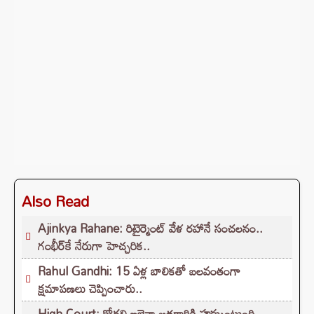
Also Read
Ajinkya Rahane: రిటైర్మెంట్ వేళ రహానే సంచలనం..
గంభీర్‌కే నేరుగా హెచ్చరిక..
Rahul Gandhi: 15 ఏళ్ల బాలికతో బలవంతంగా
క్షమాపణలు చెప్పించారు..
High Court: కోడలి ఇల్లైనా అత్తగారికి హక్కుంటుంది..