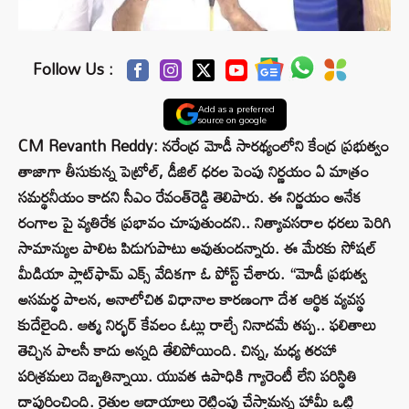
Follow Us :
Add as a preferred
source on google
CM Revanth Reddy: నరేంద్ర మోడీ సారథ్యంలోని కేంద్ర ప్రభుత్వం
తాజాగా తీసుకున్న పెట్రోల్, డీజిల్ ధరల పెంపు నిర్ణయం ఏ మాత్రం
సమర్థనీయం కాదని సీఎం రేవంత్‌రెడ్డి తెలిపారు. ఈ నిర్ణయం అనేక
రంగాల పై వ్యతిరేక ప్రభావం చూపుతుందని.. నిత్యావసరాల ధరలు పెరిగి
సామాన్యుల పాలిట పిడుగుపాటు అవుతుందన్నారు. ఈ మేరకు సోషల్
మీడియా ప్లాట్‌ఫామ్ ఎక్స్ వేదికగా ఓ పోస్ట్ చేశారు. “మోడీ ప్రభుత్వ
అసమర్థ పాలన, అనాలోచిత విధానాల కారణంగా దేశ ఆర్థిక వ్యవస్థ
కుదేలైంది. ఆత్మ నిర్భర్ కేవలం ఓట్లు రాల్చే నినాదమే తప్ప.. ఫలితాలు
తెచ్చిన పాలసీ కాదు అన్నది తేలిపోయింది. చిన్న, మధ్య తరహా
పరిశ్రమలు దెబ్బతిన్నాయి. యువత ఉపాధికి గ్యారెంటీ లేని పరిస్థితి
దాపురించింది. రైతుల ఆదాయాలు రెట్టింపు చేస్తామన్న హామీ ఒట్టి