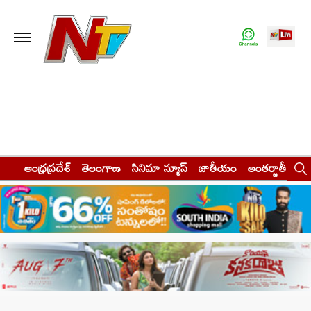
ఆంధ్రప్రదేశ్
తెలంగాణ
సినిమా న్యూస్
జాతీయం
అంతర్జాతీయం