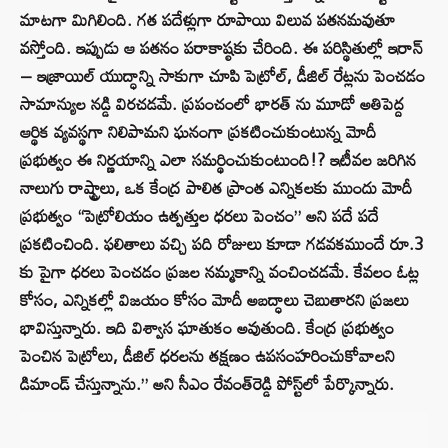
మాటగా మిగిలింది. గత పదేళ్లుగా రూపాయి విలువ పతనమవుతూ
వస్తోంది. ఇప్పుడు ఆ పతనం పరాకాష్ఠకు చేరింది. ఈ పరిస్థితుల్లో ఇరాన్
– ఇజ్రాయిల్ యుద్ధాన్ని సాకుగా చూపి పెట్రోల్, డీజిల్ రేట్లను పెంచడం
సామాన్యుల నడ్డి విరచడమే. ప్రపంచంలో భారత్ ను మూడో అతిపెద్ద
ఆర్థిక వ్యవస్థగా నిలిపామని ఘనంగా ప్రకటించుకుంటున్న మోదీ
ప్రభుత్వం ఈ నిర్ణయాన్ని ఎలా సమర్థించుకుంటుంది!? ఇటీవల జరిగిన
నాలుగు రాష్ట్రాలు, ఒక కేంద్ర పాలిత ప్రాంత ఎన్నికలకు ముందు మోదీ
ప్రభుత్వం “పెట్రోలియం ఉత్పత్తుల ధరలు పెంచం” అని పదే పదే
ప్రకటించింది. ఫలితాలు వచ్చి పది రోజులు కూడా గడవకముందే రూ.3
కు పైగా ధరలు పెంచడం ప్రజల నమ్మకాన్ని వంచించడమే. కేవలం ఓట్ల
కోసం, ఎన్నికల్లో విజయం కోసం మోదీ అబద్ధాలు చెబుతారని ప్రజలు
భావిస్తున్నారు. ఇది విశ్వాస ఘాతుకం అవుతుంది. కేంద్ర ప్రభుత్వం
పెంచిన పెట్రోలు, డీజిల్ ధరలను తక్షణం ఉపసంహరించుకోవాలని
డిమాండ్ చేస్తున్నాను.” అని సీఎం రేవంత్‌రెడ్డి పోస్ట్‌లో పేర్కొన్నారు.