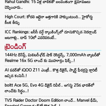
Rahul Gandhi: 15 ఏళ్ల బాలికతో బలవంతంగా క్షమాపణలు
చెప్పించారు..
High Court: కోడలి ఇల్లైనా అత్తగారికి హక్కుంటుంది.. హైకోర్టు
కీలక తీర్పు
ICC Rankings: ఐసీసీ వన్డే ర్యాంకింగ్స్‌లో దూసుకొచ్చిన నెదర్లాండ్
ఆటగాళ్లు.. టాప్ 10లో ఎవరెవరంటే..
ట్రెండింగ్‌
144Hz డిస్‌ప్లే, మిలిటరీ-గ్రేడ్ షాక్ రెసిస్టన్స్, 7,000mAh బ్యాటరీతో
Realme 16x 5G లాంచ్ కు ముహూర్తం ఫిక్స్..!
AI పవర్‌తో iQOO Z11 ఎంట్రీ.. కొత్త డిజైన్, స్మార్ట్ ఫీచర్లపై క్లారిటీ
ఇచ్చిన కంపెనీ.!
boltt Ace 5G, Evo 4G డిజైన్ రివీల్.. ఆగస్టు 25న భారత్‌లో
లాంచ్‌కు సిద్ధం..!
TVS Raider Doctor Doom Edition లాంచ్.. Marvel థీమ్,
Spectral Green కలర్‌తో కొత్త స్టైల్..!