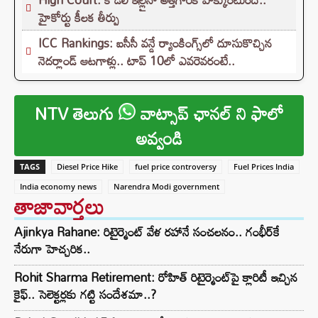
హైకోర్టు కీలక తీర్పు
ICC Rankings: ఐసీసీ వన్డే ర్యాంకింగ్స్‌లో దూసుకొచ్చిన
నెదర్లాండ్ ఆటగాళ్లు.. టాప్ 10లో ఎవరెవరంటే..
NTV తెలుగు
వాట్సాప్ ఛానల్ ని ఫాలో
అవ్వండి
TAGS
Diesel Price Hike
fuel price controversy
Fuel Prices India
India economy news
Narendra Modi government
తాజావార్తలు
Ajinkya Rahane: రిటైర్మెంట్ వేళ రహానే సంచలనం.. గంభీర్‌కే
నేరుగా హెచ్చరిక..
Rohit Sharma Retirement: రోహిత్ రిటైర్మెంట్‌పై క్లారిటీ ఇచ్చిన
కైఫ్.. సెలెక్టర్లకు గట్టి సందేశమా..?