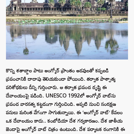
కొన్ని శతాబ్దాల పాటు అంగ్కోర్ ప్రాంతం అడవులతో కప్పబడి
ప్రపంచానికి దాదాపు తెలియకుండా పోయింది. తర్వాత పాశ్చాత్య
పరిశోధకులు దీన్ని గుర్తించారు. ఆ తర్వాత ప్రపంచ దృష్టి ఈ
దేవాలయంపై పడింది. UNESCO 1992లో అంగ్కోర్ వాట్‌ను
ప్రపంచ వారసత్వ కట్టడంగా గుర్తించింది. అప్పటి నుంచి సంరక్షణ
పనులు మరింత వేగంగా సాగుతున్నాయి. ఈ ‘అంగ్కోర్ వాట్’ కేవలం
ఒక దేవాలయం కాదు.. కంబోడియా దేశ గర్వకారణం. దేశ జాతీయ
జెండాపై అంగ్కోర్ వాట్ చిత్రం ఉంటుంది. దేశ పర్యాటక రంగానికి ఈ