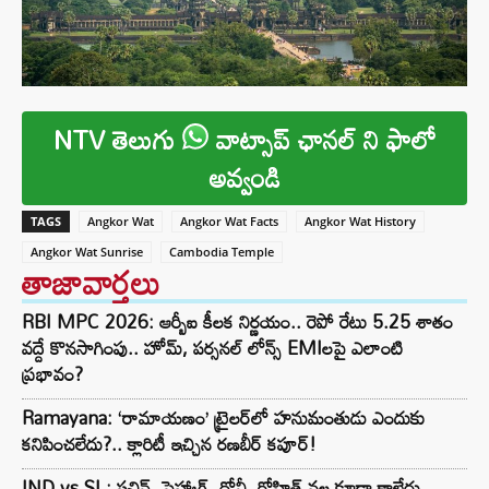
NTV తెలుగు
వాట్సాప్ ఛానల్ ని ఫాలో
అవ్వండి
TAGS
Angkor Wat
Angkor Wat Facts
Angkor Wat History
Angkor Wat Sunrise
Cambodia Temple
తాజావార్తలు
RBI MPC 2026: ఆర్బీఐ కీలక నిర్ణయం.. రెపో రేటు 5.25 శాతం
వద్దే కొనసాగింపు.. హోమ్, పర్సనల్ లోన్స్ EMIలపై ఎలాంటి
ప్రభావం?
Ramayana: ‘రామాయణం’ ట్రైలర్‌లో హనుమంతుడు ఎందుకు
కనిపించలేదు?.. క్లారిటీ ఇచ్చిన రణబీర్ కపూర్!
IND vs SL: సచిన్, సెహ్వాగ్, ధోనీ, రోహిత్‌ వల్ల కూడా కాలేదు..