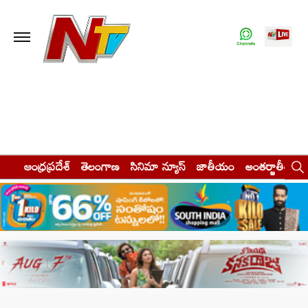
ఆంధ్రప్రదేశ్
తెలంగాణ
సినిమా న్యూస్
జాతీయం
అంతర్జాతీయం