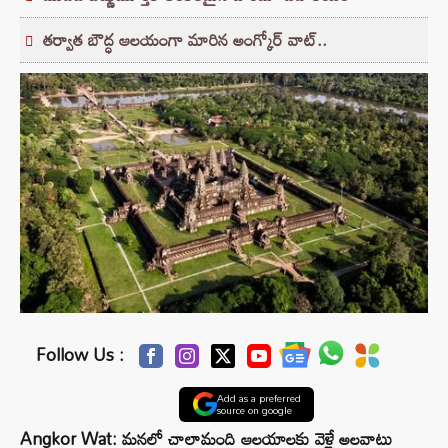
తర్వాత బౌద్ధ ఆలయంగా మారిన అంగ్కోర్ వాట్..
Follow Us :
Add as a preferred
source on google
Angkor Wat: మనలో చాలామంది ఆలయాలకు వెళ్లే అలవాటు