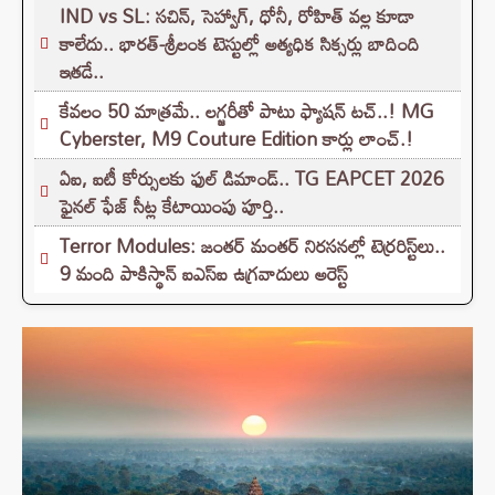
IND vs SL: సచిన్, సెహ్వాగ్, ధోనీ, రోహిత్‌ వల్ల కూడా
కాలేదు.. భారత్-శ్రీలంక టెస్టుల్లో అత్యధిక సిక్సర్లు బాదింది
ఇతడే..
కేవలం 50 మాత్రమే.. లగ్జరీతో పాటు ఫ్యాషన్ టచ్..! MG
Cyberster, M9 Couture Edition కార్లు లాంచ్.!
ఏఐ, ఐటీ కోర్సులకు ఫుల్ డిమాండ్.. TG EAPCET 2026
ఫైనల్ ఫేజ్ సీట్ల కేటాయింపు పూర్తి..
Terror Modules: జంతర్ మంతర్ నిరసనల్లో టెర్రరిస్ట్‌లు..
9 మంది పాకిస్థాన్ ఐఎస్ఐ ఉగ్రవాదులు అరెస్ట్