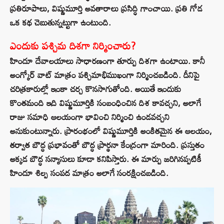
ప్రతిరూపాలు, విష్ణుమూర్తి అవతారాలు ప్రసిద్ధి గాంచాయి. ప్రతి గోడ
ఒక కథ చెబుతున్నట్టుగా ఉంటుంది.
ఎందుకు పశ్చిమ దిశగా నిర్మించారు?
హిందూ దేవాలయాలు సాధారణంగా తూర్పు దిశగా ఉంటాయి. కానీ
అంగ్కోర్ వాట్ మాత్రం పశ్చిమాభిముఖంగా నిర్మించబడింది. దీనిపై
చరిత్రకారుల్లో ఇంకా చర్చ కొనసాగుతోంది. అయితే ఇందుకు
కొంతమంది ఇది విష్ణుమూర్తికి సంబంధించిన దిశ కావచ్చని, అలాగే
రాజు సమాధి ఆలయంగా భావించి నిర్మించి ఉండవచ్చని
అనుకుంటున్నారు. ప్రారంభంలో విష్ణుమూర్తికి అంకితమైన ఈ ఆలయం,
తర్వాత బౌద్ధ ప్రభావంతో బౌద్ధ ప్రార్థనా కేంద్రంగా మారింది. ప్రస్తుతం
అక్కడ బౌద్ధ సన్యాసులు కూడా కనిపిస్తారు. ఈ మార్పు జరిగినప్పటికీ
హిందూ శిల్ప సంపద మాత్రం అలాగే సంరక్షించబడింది.