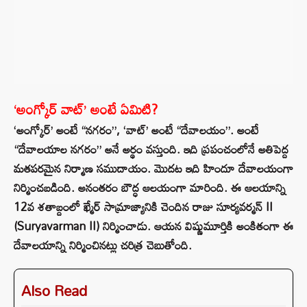
‘అంగ్కోర్ వాట్’ అంటే ఏమిటి?
‘అంగ్కోర్’ అంటే “నగరం”, ‘వాట్’ అంటే “దేవాలయం”. అంటే
“దేవాలయాల నగరం” అనే అర్థం వస్తుంది. ఇది ప్రపంచంలోనే అతిపెద్ద
మతపరమైన నిర్మాణ సముదాయం. మొదట ఇది హిందూ దేవాలయంగా
నిర్మించబడింది. అనంతరం బౌద్ధ ఆలయంగా మారింది. ఈ ఆలయాన్ని
12వ శతాబ్దంలో ఖ్మేర్ సామ్రాజ్యానికి చెందిన రాజు సూర్యవర్మన్ II
(Suryavarman II) నిర్మించాడు. ఆయన విష్ణుమూర్తికి అంకితంగా ఈ
దేవాలయాన్ని నిర్మించినట్లు చరిత్ర చెబుతోంది.
Also Read