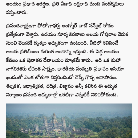
ఆలయం ప్రధాన ఆకర్షణ. ప్రతి ఏడాది లక్షలాది మంది సందర్శకులు
వస్తుంటారు.
ప్రపంచవ్యాప్తంగా ఫోటోగ్రాఫర్లు అంగ్కోర్ వాట్ సన్‌రైజ్ కోసం
ప్రత్యేకంగా వెళ్తారు. ఉదయం సూర్య కిరణాలు ఆలయ గోపురాల వెనుక
నుంచి వెలువడే దృశ్యం అద్భుతంగా ఉంటుంది. నీటిలో కనిపించే
ఆలయ ప్రతిబింబం మరింత అందాన్ని ఇస్తుంది. ఈ పెద్ద ఆలయం
కేవలం ఒక పురాతన దేవాలయం మాత్రమే కాదు.. అది ఒక మహా
నాగరికతకు జీవంత సాక్ష్యం. భారతీయ సంస్కృతి ప్రభావం ఆసియా
ఖండంలో ఎంత లోతుగా విస్తరించిందో చెప్పే గొప్ప ఉదాహరణ.
శిల్పకళ, ఆధ్యాత్మికత, చరిత్ర, విజ్ఞానం అన్నీ కలిసిన ఈ అద్భుత
నిర్మాణం ప్రపంచ అద్భుతాల్లో ఒకటిగా ఎప్పటికీ నిలిచిపోతుంది.