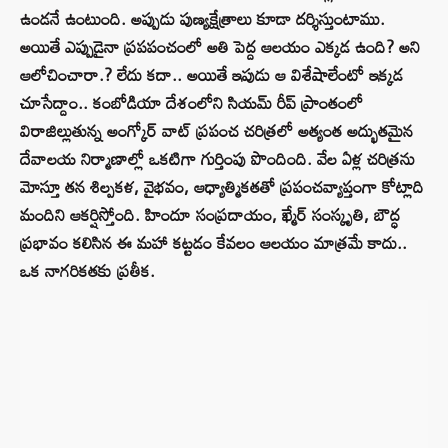
ఉండనే ఉంటుంది. అప్పుడు పుణ్యక్షేత్రాలు కూడా దర్శిస్తుంటాము.
అయితే ఎప్పుడైనా ప్రపపంచంలో అతి పెద్ద ఆలయం ఎక్కడ ఉంది? అని
ఆలోచించారా.? లేదు కదా.. అయితే ఇపుడు ఆ విశేషాలేంటో ఇక్కడ
చూసేద్దాం.. కంబోడియా దేశంలోని సియమ్ రీప్ ప్రాంతంలో
విరాజిల్లుతున్న అంగ్కోర్ వాట్ ప్రపంచ చరిత్రలో అత్యంత అద్భుతమైన
దేవాలయ నిర్మాణాల్లో ఒకటిగా గుర్తింపు పొందింది. వేల ఏళ్ల చరిత్రను
మోస్తూ తన శిల్పకళ, వైభవం, ఆధ్యాత్మికతతో ప్రపంచవ్యాప్తంగా కోట్లాది
మందిని ఆకర్షిస్తోంది. హిందూ సంప్రదాయం, ఖ్మేర్ సంస్కృతి, బౌద్ధ
ప్రభావం కలిసిన ఈ మహా కట్టడం కేవలం ఆలయం మాత్రమే కాదు..
ఒక నాగరికతకు ప్రతీక.