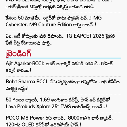
భారత్-శ్రీలంక టెస్టుల్లో అత్యధిక సిక్సర్లు బాదింది ఇతడే..
కేవలం 50 మాత్రమే.. లగ్జరీతో పాటు ఫ్యాషన్ టచ్..! MG
Cyberster, M9 Couture Edition కార్లు లాంచ్.!
ఏఐ, ఐటీ కోర్సులకు ఫుల్ డిమాండ్.. TG EAPCET 2026 ఫైనల్
ఫేజ్ సీట్ల కేటాయింపు పూర్తి..
ట్రెండింగ్‌
Ajit Agarkar-BCCI: అజిత్ అగార్కర్ పదవికి ఎసరు?.. రోహిత్
శర్మనే కారణం!
Rohit Sharma-BCCI: నేను స్వచ్ఛందంగా తప్పుకోను.. ఇక బీసీసీఐ
సెలెక్టర్ల ఇష్టం!
50 గంటల బ్యాటరీ, 1.69 అంగుళాల డిస్‌ప్లే, పాప్-అప్ డిజైన్‌తో
Lava Probuds Xplore 25° TWS ఇయర్‌బడ్స్ లాంచ్..!
POCO M8 Power 5G లాంచ్.. 8000mAh భారీ బ్యాటరీ,
120Hz OLED డిస్‌ప్లేతో అదిరిపోయే ఫోన్.!