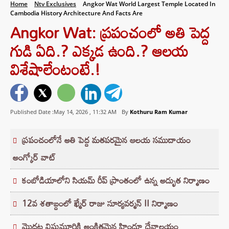
Home
Ntv Exclusives
Angkor Wat World Largest Temple Located In
Cambodia History Architecture And Facts Are
Angkor Wat: ప్రపంచంలో అతి పెద్ద
గుడి ఏది.? ఎక్కడ ఉంది.? ఆలయ
విశేషాలేంటంటే.!
Published Date :May 14, 2026 ,
11:32 AM
By
Kothuru Ram Kumar
ప్రపంచంలోనే అతి పెద్ద మతపరమైన ఆలయ సముదాయం
అంగ్కోర్ వాట్
కంబోడియాలోని సియమ్ రీప్ ప్రాంతంలో ఉన్న అద్భుత నిర్మాణం
12వ శతాబ్దంలో ఖ్మేర్ రాజు సూర్యవర్మన్ II నిర్మాణం
మొదట విష్ణుమూర్తికి అంకితమైన హిందూ దేవాలయం