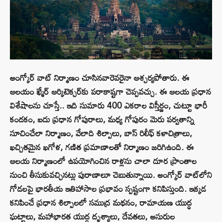
అంగ్కోర్ వాట్ నిర్మాణం చూసినవారెవరైనా ఆశ్చర్యపోతారు. ఈ
ఆలయం ఖ్మేర్ ఆర్కిటెక్చర్‌కు పరాకాష్టగా చెప్పవచ్చు. ఈ ఆలయ ప్రధాన
విశేషాలను చూస్తే.. ఇది సుమారు 400 ఎకరాల విస్తీర్ణం, చుట్టూ భారీ
కందకం, ఐదు ప్రధాన గోపురాలు, మధ్య గోపురం మెరు పర్వతాన్ని
సూచించేలా నిర్మాణం, వేలాది శిల్పాలు, బాస్ రిలీఫ్ కళాచిత్రాలు,
ఖచ్చితమైన ఖగోళ, గణిత ప్రమాణాలతో నిర్మాణం జరిగిఉంది. ఈ
ఆలయ నిర్మాణంలో ఉపయోగించిన రాళ్లను చాలా దూర ప్రాంతాల
నుంచి తీసుకువచ్చినట్లు పురాణాలూ చెబుతున్నాయి. అంగ్కోర్ వాట్‌లోని
గోడలపై భారతీయ ఇతిహాసాల ప్రభావం స్పష్టంగా కనిపిస్తుంది. ఇక్కడ
కనిపించే ప్రధాన శిల్పాలలో సముద్ర మథనం, రామాయణ యుద్ధ
ఘట్టాలు, మహాభారత యుద్ధ దృశ్యాలు, దేవతలు, అసురుల