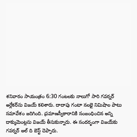
శనివారం సాయంత్రం 6:30 గంటలకు నాలుగో సారి గవర్నర్
అర్లేకర్‌ను విజయ్ కలిశారు. దాదాపు గంటా నలభై నిమిషాల పాటు
సమావేశం జరిగింది. ప్రమాణస్వీకారానికి సంబంధించిన అన్ని
డాక్యుమెంట్లను విజయ్ తీసుకున్నారు. ఈ సందర్భంగా విజయ్‌కు
గవర్నర్ ఆల్ ది బెస్ట్ చెప్పారు.