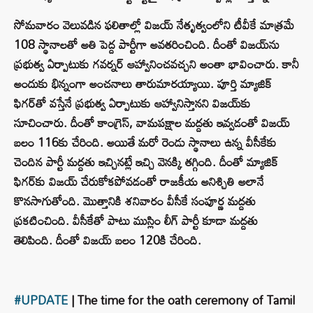
సోమవారం వెలువడిన ఫలితాల్లో విజయ్ నేతృత్వంలోని టీవీకే మాత్రమే
108 స్థానాలతో అతి పెద్ద పార్టీగా అవతరించింది. దీంతో విజయ్‌ను
ప్రభుత్వ ఏర్పాటుకు గవర్నర్ ఆహ్వానించవచ్చని అంతా భావించారు. కానీ
అందుకు భిన్నంగా అంచనాలు తారుమారయ్యాయి. పూర్తి మ్యాజిక్
ఫిగర్‌తో వస్తేనే ప్రభుత్వ ఏర్పాటుకు ఆహ్వానిస్తానని విజయ్‌కు
సూచించారు. దీంతో కాంగ్రెస్, వామపక్షాల మద్దతు ఇవ్వడంతో విజయ్
బలం 116కు చేరింది. అయితే మరో రెండు స్థానాలు ఉన్న వీసీకేకు
చెందిన పార్టీ మద్దతు ఇచ్చినట్లే ఇచ్చి వెనక్కి తగ్గింది. దీంతో మ్యాజిక్
ఫిగర్‌కు విజయ్ చేరుకోకపోవడంతో రాజకీయ అనిశ్చితి అలానే
కొనసాగుతోంది. మొత్తానికి శనివారం వీసీకే సంపూర్ణ మద్దతు
ప్రకటించింది. వీసీకేతో పాటు ముస్లిం లీగ్ పార్టీ కూడా మద్దతు
తెలిపింది. దీంతో విజయ్ బలం 120కి చేరింది.
#UPDATE
| The time for the oath ceremony of Tamil