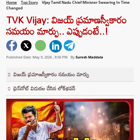
Home
Top Story
Vijay Tamil Nadu Chief Minister Swearing In Time
Changed
TVK Vijay: విజయ్ ప్రమాణస్వీకారం
సమయం మార్పు.. ఎప్పుడంటే..!
Published Date :May 9, 2026 ,
8:56 PM
By
Suresh Maddala
విజయ్ ప్రమాణస్వీకారం సమయం మార్పు
ప్రెస్‌నోట్ విడుదల చేసిన లోక్‌భవన్