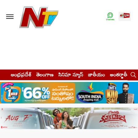
ఆంధ్రప్రదేశ్
తెలంగాణ
సినిమా న్యూస్
జాతీయం
అంతర్జాతీయం