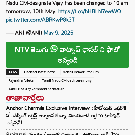
Nadu CM-designate Vijay has been changed to 10 am
tomorrow, 10th May.
https://t.co/hHRLN7ewWO
pic.twitter.com/ABRKwP8k3T
— ANI (@ANI)
May 9, 2026
NTV తెలుగు
వాట్సాప్ ఛానల్ ని ఫాలో
అవ్వండి
TAGS
Chennai latest news
Nehru Indoor Stadium
Rajendra Arlekar
Tamil Nadu CM oath ceremony
Tamil Nadu government formation
తాజావార్తలు
Anchor Charmila Exclusive Interview : హీరోయిన్ ఆఫర్’కి
నో, డబ్బింగ్ ఆర్టిస్ట్ అవ్వాలనుకున్నా..విజయవాడ ఆర్జే to టాలీవుడ్
సెన్సేషన్!
Prajavani: మండల కేంద్రాల్లో ప్రజావాణి.. ఉత్తర్వులు జారీ చేసిన