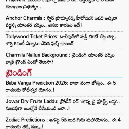
తెలంగాణ ప్రభుత్వం..
Anchor Charmila : స్టార్ ప్రొడ్యూసర్స్ హీరోయిన్ ఆఫర్ ఇచ్చినా
వద్దన్న యాంకర్ చర్మిల.. అసలు కారణం ఇదే!
Tollywood Ticket Prices: టాలీవుడ్‌లో మళ్లీ టికెట్‌ రేట్ల చర్చ..
కొత్త కమిటీ ఏర్పాటు చేసిన ఫిల్మ్‌ ఛాంబర్‌
Charmila Nalluri Background : ట్రెండింగ్ యాంకర్ చర్మిల
బ్యాక్ గ్రౌండ్ ఏంటో తెలుసా?
ట్రెండింగ్‌
Baba Vanga Prediction 2026: బాబా వంగా జోస్యం.. ఈ 5
రాశులకు కోటీశ్వర యోగం.!
Jowar Dry Fruits Laddu: ప్రోటీన్ రిచ్ ‘జొన్న డ్రై ఫ్రూప్ట్స్ లడ్డు’..
సులువుగా ఇంట్లోనే చేసేయండి ఇలా..!
Zodiac Predictions : ఆగస్టు 5న బుధ-గురు మహాయోగం.. ఈ 4
రాశులకు డబ్బే డబ్బు.!