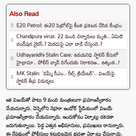
Also Read
E20 Petrol: ఈ20 పెట్రోల్‌పై కీలక ప్రకటన చేసిన కేంద్రం
Chandipura virus: 22 మంది చిన్నారులు మృతి.. ఏమిటి
చండీపుర వైరస్.? మెదడుపై ఎలా దాడి చేస్తుంది.?
Udhayanidhi Stalin Case: ఉదయనిధి స్టాలిన్ కేసులో
హైడ్రామా.. పోలీస్ వ్యాన్ దిగేందుకు నిరాకరణ.. ఉత్కంఠ..!
MK Stalin: 'డమ్మీ సీఎం.. రీల్స్ క్రియేటర్'.. విజయ్‌పై
స్టాలిన్ తీవ్ర విమర్శలు
ఇక విజయ్‌తో పాటు 9 మంది మంత్రులుగా ప్రమాణస్వీకారం
చేయనున్నారు. చెన్నైలోని నెహ్రూ ఇండోర్ స్టేడియంలో విజయ్
ప్రమాణస్వీకారం చేయనున్నారు. ఇందుకోసం ఏర్పాట్లు చకచకా
జరుగుతున్నాయి. పెద్ద ఎత్తున అభిమానులు, ప్రముఖులు రానున్నారు.
ఈ నేపథ్యంలో పోలీసులు కట్టుదిట్టమైన భద్రతా ఏర్పాట్లు చేస్తున్నారు.