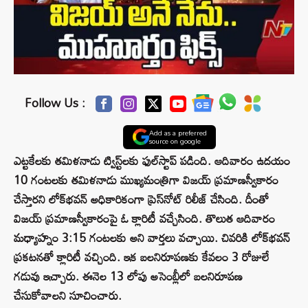
Follow Us :
Add as a preferred
source on google
ఎట్టకేలకు తమిళనాడు ట్విస్ట్‌లకు ఫుల్‌స్టాప్ పడింది. ఆదివారం ఉదయం
10 గంటలకు తమిళనాడు ముఖ్యమంత్రిగా విజయ్ ప్రమాణస్వీకారం
చేస్తారని లోక్‌భవన్ అధికారికంగా ప్రెస్‌నోట్ రిలీజ్ చేసింది. దీంతో
విజయ్ ప్రమాణస్వీకారంపై ఓ క్లారిటీ వచ్చేసింది. తొలుత ఆదివారం
మధ్యాహ్నం 3:15 గంటలకు అని వార్తలు వచ్చాయి. చివరికి లోక్‌భవన్
ప్రకటనతో క్లారిటీ వచ్చింది. ఇక బలనిరూపణకు కేవలం 3 రోజులే
గడువు ఇచ్చారు. ఈనెల 13 లోపు అసెంబ్లీలో బలనిరూపణ
చేసుకోవాలని సూచించారు.