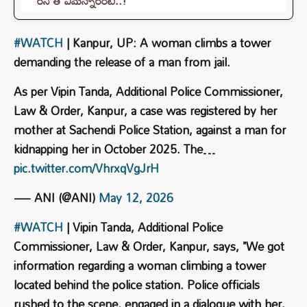
రనౌత్ ఏమన్నారంటే..!
#WATCH
| Kanpur, UP: A woman climbs a tower
demanding the release of a man from jail.
As per Vipin Tanda, Additional Police Commissioner,
Law & Order, Kanpur, a case was registered by her
mother at Sachendi Police Station, against a man for
kidnapping her in October 2025. The…
pic.twitter.com/VhrxqVgJrH
— ANI (@ANI)
May 12, 2026
#WATCH
| Vipin Tanda, Additional Police
Commissioner, Law & Order, Kanpur, says, "We got
information regarding a woman climbing a tower
located behind the police station. Police officials
rushed to the scene, engaged in a dialogue with her,