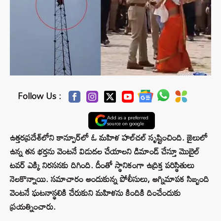
Follow Us :
Add as a preferred
source on google
ఉత్తరప్రదేశ్‌లోని కాన్పూర్‌లో ఓ మహిళ హల్‌చల్ సృష్టించింది. జైలులో
ఉన్న తన భర్తను వెంటనే విడుదల చేయాలని డిమాండ్ చేస్తూ మొబైల్
టవర్ ఎక్కి నిరసనకు దిగింది. దీంతో స్థానికంగా ఉద్రిక్త పరిస్థితులు
నెలకొన్నాయి. సమాచారం అందుకున్న పోలీసులు, అగ్నిమాపక సిబ్బంది
వెంటనే ఘటనాస్థలికి చేరుకుని మహిళను కిందికి దించేందుకు
ప్రయత్నించారు.