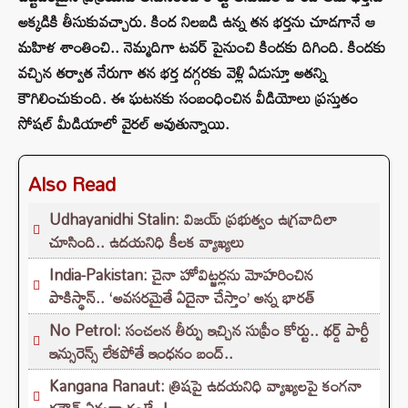
అక్కడికి తీసుకువచ్చారు. కింద నిలబడి ఉన్న తన భర్తను చూడగానే ఆ
మహిళ శాంతించి.. నెమ్మదిగా టవర్ పైనుంచి కిందకు దిగింది. కిందకు
వచ్చిన తర్వాత నేరుగా తన భర్త దగ్గరకు వెళ్లి ఏడుస్తూ అతన్ని
కౌగిలించుకుంది. ఈ ఘటనకు సంబంధించిన వీడియోలు ప్రస్తుతం
సోషల్ మీడియాలో వైరల్ అవుతున్నాయి.
Also Read
Udhayanidhi Stalin: విజయ్ ప్రభుత్వం ఉగ్రవాదిలా
చూసింది.. ఉదయనిధి కీలక వ్యాఖ్యలు
India-Pakistan: చైనా హోవిట్జర్లను మోహరించిన
పాకిస్థాన్.. ‘అవసరమైతే ఏదైనా చేస్తాం’ అన్న భారత్
No Petrol: సంచలన తీర్పు ఇచ్చిన సుప్రీం కోర్టు.. థర్డ్ పార్టీ
ఇన్సురెన్స్ లేకపోతే ఇంధనం బంద్..
Kangana Ranaut: త్రిషపై ఉదయనిధి వ్యాఖ్యలపై కంగనా