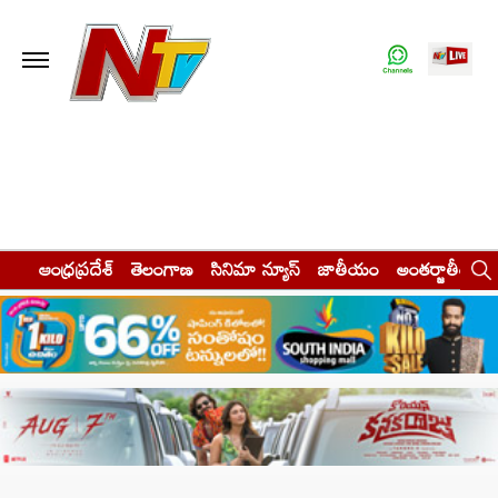
ఆంధ్రప్రదేశ్
తెలంగాణ
సినిమా న్యూస్
జాతీయం
అంతర్జాతీయం