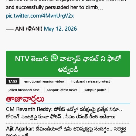
and successfully persuaded her to climb…
pic.twitter.com/4MvnUrgV2x
— ANI (@ANI)
May 12, 2026
NTV తెలుగు
వాట్సాప్ ఛానల్ ని ఫాలో
అవ్వండి
TAGS
emotional reunion video
husband release protest
jailed husband case
Kanpur latest news
kanpur police
తాజావార్తలు
CM Revanth Reddy: పోలీస్ ఉద్యోగ పరీక్షలపై ప్రత్యేక నిఘా..
కోచింగ్ సెంటర్లపై కూడా ఫోకస్.. సీఎం రేవంత్ కీలక ఆదేశాలు
Ajit Agarkar: టీమిండియాలో షమీ భవిష్యత్తుపై సందిగ్ధం.. సెలెక్టర్ల
నిర్ణయం ఇదే