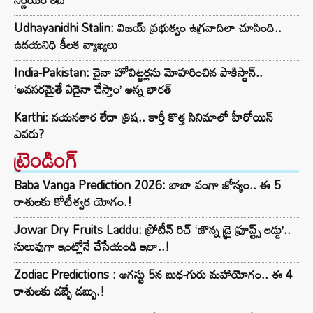
Udhayanidhi Stalin: విజయ్ ప్రభుత్వం ఉగ్రవాదిలా చూసింది..
ఉదయనిధి కీలక వ్యాఖ్యలు
India-Pakistan: చైనా హోవిట్జర్లను మోహరించిన పాకిస్థాన్..
‘అవసరమైతే ఏదైనా చేస్తాం’ అన్న భారత్
Karthi: నయనతార లేదా త్రిష.. కార్తీ కొత్త సినిమాలో హీరోయిన్
ఎవరు?
ట్రెండింగ్‌
Baba Vanga Prediction 2026: బాబా వంగా జోస్యం.. ఈ 5
రాశులకు కోటీశ్వర యోగం.!
Jowar Dry Fruits Laddu: ప్రోటీన్ రిచ్ ‘జొన్న డ్రై ఫ్రూప్ట్స్ లడ్డు’..
సులువుగా ఇంట్లోనే చేసేయండి ఇలా..!
Zodiac Predictions : ఆగస్టు 5న బుధ-గురు మహాయోగం.. ఈ 4
రాశులకు డబ్బే డబ్బు.!