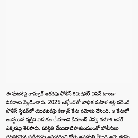
ఈ ఘటనపై కాన్పూర్ అదనపు పోలీస్ కమిషనర్ విపిన్ టాండా
వివరాలు వెల్లడించారు. 2025 అక్టోబర్‌లో బాధిత మహిళ తల్లి సచెండి
పోలీస్ స్టేషన్‌లో యువకుడిపై కిడ్నాప్ కేసు నమోదు చేసింది. ఆ కేసులో
అరెస్టయిన వ్యక్తిని విడుదల చేయాలని డిమాండ్ చేస్తూ మహిళ టవర్
ఎక్కినట్లు తెలిపారు. పరిస్థితి చేయిదాటిపోతుండటంతో పోలీసులు
చట్టపరమైన ప్రక్రియను అనుసరించి కోర్టు అనుమతి పొంది ఆమె భర్తను