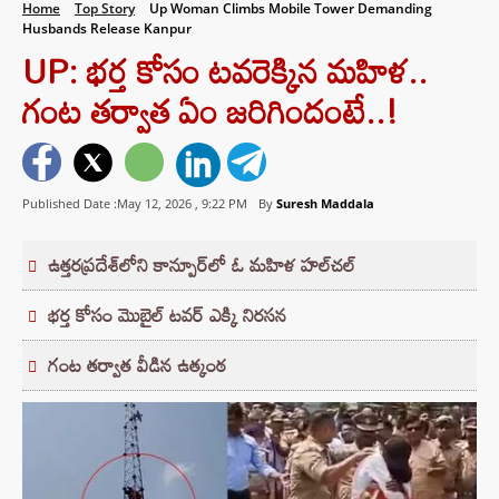
Home
Top Story
Up Woman Climbs Mobile Tower Demanding
Husbands Release Kanpur
UP: భర్త కోసం టవరెక్కిన మహిళ..
గంట తర్వాత ఏం జరిగిందంటే..!
Published Date :May 12, 2026 ,
9:22 PM
By
Suresh Maddala
ఉత్తరప్రదేశ్‌లోని కాన్పూర్‌లో ఓ మహిళ హల్‌చల్
భర్త కోసం మొబైల్ టవర్ ఎక్కి నిరసన
గంట తర్వాత వీడిన ఉత్కంఠ