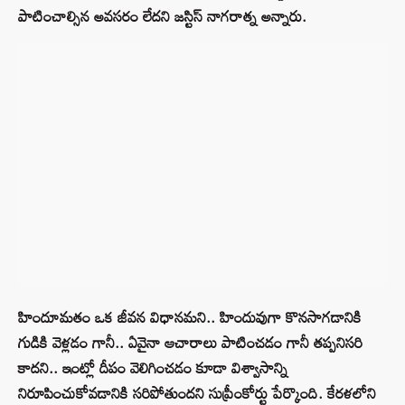
పాటించాల్సిన అవసరం లేదని జస్టిస్ నాగరాత్న అన్నారు.
హిందూమతం ఒక జీవన విధానమని.. హిందువుగా కొనసాగడానికి
గుడికి వెళ్లడం గానీ.. ఏవైనా ఆచారాలు పాటించడం గానీ తప్పనిసరి
కాదని.. ఇంట్లో దీపం వెలిగించడం కూడా విశ్వాసాన్ని
నిరూపించుకోవడానికి సరిపోతుందని సుప్రీంకోర్టు పేర్కొంది. కేరళలోని