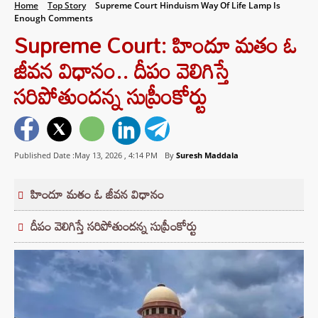
Home
Top Story
Supreme Court Hinduism Way Of Life Lamp Is
Enough Comments
Supreme Court: హిందూ మతం ఓ
జీవన విధానం.. దీపం వెలిగిస్తే
సరిపోతుందన్న సుప్రీంకోర్టు
Published Date :May 13, 2026 ,
4:14 PM
By
Suresh Maddala
హిందూ మతం ఓ జీవన విధానం
దీపం వెలిగిస్తే సరిపోతుందన్న సుప్రీంకోర్టు