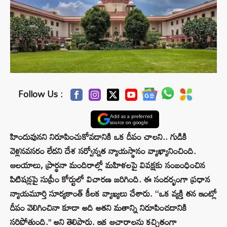
Follow Us :
Add as a preferred
source on google
హిందువునని నిరూపించుకోవడానికి ఒక దీపం చాలని.. గుడికి
వెళ్లనవసరం లేదని దేశ సర్వోన్నత న్యాయస్థానం వ్యాఖ్యానించింది.
ఆలయాలు, ప్రార్థనా మందిరాల్లో మహిళలపై వివక్షకు సంబంధించిన
పిటిషన్లపై సుప్రీం కోర్టులో విచారణ జరిగింది. ఈ సందర్భంగా ప్రధాన
న్యాయమూర్తి సూర్యకాంత్ కీలక వ్యాఖ్యలు చేశారు. ‘‘ఒక వ్యక్తి తన ఇంట్లో
దీపం వెలిగించినా కూడా అది అతని మతాన్ని నిరూపించడానికి
సరిపోతుంది.’’ అని తెలిపారు. ఇక ఆచారాలను కచ్చితంగా