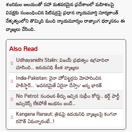
శబరిమల ఆలయంతో సహా మతపరమైన ప్రదేశాలలో మహిళలపై
వివక్షకు సంబంధించిన పిటిషన్లపై ప్రధాన న్యాయమూర్తి సూర్యకాంత్
నేతృత్వంలోని తొమ్మిది మంది న్యాయమూర్తుల రాజ్యాంగ ధర్మాసనం ఈ
వ్యాఖ్యలు చేసింది.
Also Read
Udhayanidhi Stalin: విజయ్ ప్రభుత్వం ఉగ్రవాదిలా
చూసింది.. ఉదయనిధి కీలక వ్యాఖ్యలు
India-Pakistan: చైనా హోవిట్జర్లను మోహరించిన
పాకిస్థాన్.. ‘అవసరమైతే ఏదైనా చేస్తాం’ అన్న భారత్
No Petrol: సంచలన తీర్పు ఇచ్చిన సుప్రీం కోర్టు.. థర్డ్ పార్టీ
ఇన్సురెన్స్ లేకపోతే ఇంధనం బంద్..
Kangana Ranaut: త్రిషపై ఉదయనిధి వ్యాఖ్యలపై కంగనా
రనౌత్ ఏమన్నారంటే..!