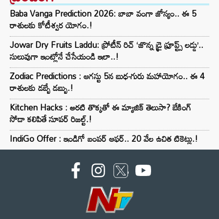
Baba Vanga Prediction 2026: బాబా వంగా జోస్యం.. ఈ 5
రాశులకు కోటీశ్వర యోగం.!
Jowar Dry Fruits Laddu: ప్రోటీన్ రిచ్ ‘జొన్న డ్రై ఫ్రూప్ట్స్ లడ్డు’..
సులువుగా ఇంట్లోనే చేసేయండి ఇలా..!
Zodiac Predictions : ఆగస్టు 5న బుధ-గురు మహాయోగం.. ఈ 4
రాశులకు డబ్బే డబ్బు.!
Kitchen Hacks : అరటి తొక్కతో ఈ మ్యాజిక్ తెలుసా? బేకింగ్
సోడా కలిపితే సూపర్ రిజల్ట్.!
IndiGo Offer : ఇండిగో బంపర్ ఆఫర్.. 20 వేల ఉచిత టికెట్లు.!