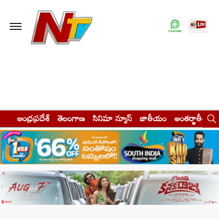
ఆంధ్రప్రదేశ్
తెలంగాణ
సినిమా న్యూస్
జాతీయం
అంతర్జాతీయం