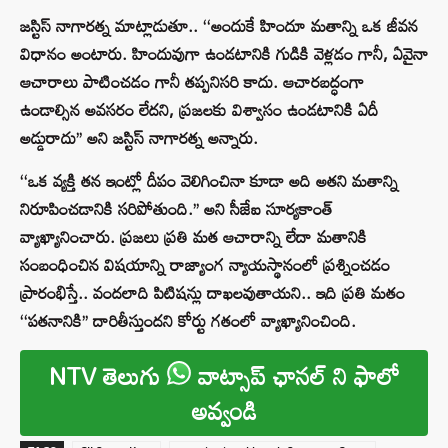
జస్టిస్ నాగారత్న మాట్లాడుతూ.. ‘‘అందుకే హిందూ మతాన్ని ఒక జీవన
విధానం అంటారు. హిందువుగా ఉండటానికి గుడికి వెళ్లడం గానీ, ఏవైనా
ఆచారాలు పాటించడం గానీ తప్పనిసరి కాదు. ఆచారబద్ధంగా
ఉండాల్సిన అవసరం లేదని, ప్రజలకు విశ్వాసం ఉండటానికి ఏదీ
అడ్డురాదు’’ అని జస్టిస్ నాగారత్న అన్నారు.
‘‘ఒక వ్యక్తి తన ఇంట్లో దీపం వెలిగించినా కూడా అది అతని మతాన్ని
నిరూపించడానికి సరిపోతుంది.’’ అని సీజేఐ సూర్యకాంత్
వ్యాఖ్యానించారు. ప్రజలు ప్రతి మత ఆచారాన్ని లేదా మతానికి
సంబంధించిన విషయాన్ని రాజ్యాంగ న్యాయస్థానంలో ప్రశ్నించడం
ప్రారంభిస్తే.. వందలాది పిటిషన్లు దాఖలవుతాయని.. ఇది ప్రతి మతం
‘‘పతనానికి’’ దారితీస్తుందని కోర్టు గతంలో వ్యాఖ్యానించింది.
NTV తెలుగు
వాట్సాప్ ఛానల్ ని ఫాలో
అవ్వండి