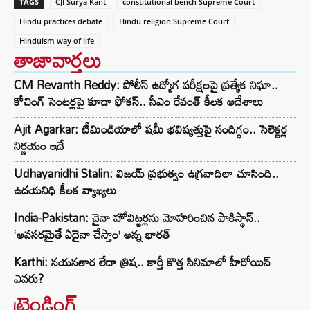
TAGS
CJI Surya Kant
constitutional bench Supreme Court
Hindu practices debate
Hindu religion Supreme Court
Hinduism way of life
తాజావార్తలు
CM Revanth Reddy: పోలీస్ ఉద్యోగ పరీక్షలపై ప్రత్యేక నిఘా..
కోచింగ్ సెంటర్లపై కూడా ఫోకస్.. సీఎం రేవంత్ కీలక ఆదేశాలు
Ajit Agarkar: టీమిండియాలో షమీ భవిష్యత్తుపై సందిగ్ధం.. సెలెక్టర్ల
నిర్ణయం ఇదే
Udhayanidhi Stalin: విజయ్ ప్రభుత్వం ఉగ్రవాదిలా చూసింది..
ఉదయనిధి కీలక వ్యాఖ్యలు
India-Pakistan: చైనా హోవిట్జర్లను మోహరించిన పాకిస్థాన్..
‘అవసరమైతే ఏదైనా చేస్తాం’ అన్న భారత్
Karthi: నయనతార లేదా త్రిష.. కార్తీ కొత్త సినిమాలో హీరోయిన్
ఎవరు?
ట్రెండింగ్‌