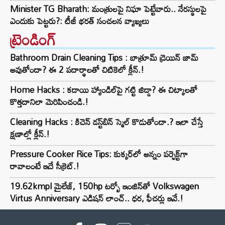
Minister TG Bharath: మంత్రులపై నిఘా పెట్టేవారు.. నేరస్థులపై
ఎందుకు పెట్టరు?: టీజీ భరత్ సంచలన వ్యాఖ్యలు
ట్రెండింగ్‌
Bathroom Drain Cleaning Tips : బాత్రూమ్ డ్రెయిన్ జామ్
అవుతోందా? ఈ 2 పదార్థాలతో చిటికెలో క్లీన్.!
Home Hacks : కడాయి హ్యాండిల్‌పై గట్టి జిడ్డా? ఈ చిట్కాలతో
కొత్తదానిలా మెరిపించండి.!
Cleaning Hacks : కిచెన్ డస్ట్‌బిన్ స్మెల్ కొడుతోందా.? ఇలా చేస్తే
క్షణాల్లో క్లీన్.!
Pressure Cooker Rice Tips: కుక్కర్‌లో అన్నం పర్ఫెక్ట్‌గా
రావాలంటే ఇదే సీక్రెట్.!
19.62kmpl మైలేజ్, 150hp టర్బో ఇంజిన్‌తో Volkswagen
Virtus Anniversary ఎడిషన్ లాంచ్.. ధర, ఫీచర్లు ఇవే.!