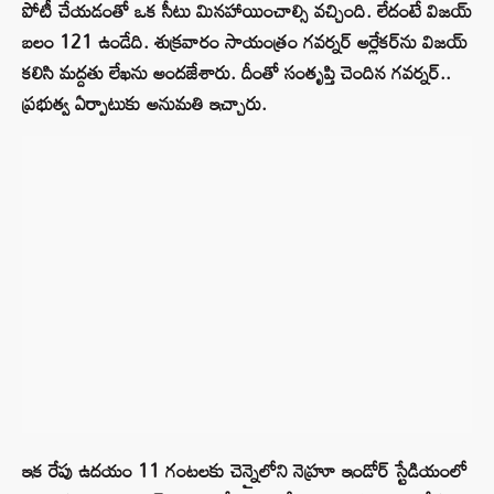
పోటీ చేయడంతో ఒక సీటు మినహాయించాల్సి వచ్చింది. లేదంటే విజయ్
బలం 121 ఉండేది. శుక్రవారం సాయంత్రం గవర్నర్ అర్లేకర్‌ను విజయ్
కలిసి మద్దతు లేఖను అందజేశారు. దీంతో సంతృప్తి చెందిన గవర్నర్..
ప్రభుత్వ ఏర్పాటుకు అనుమతి ఇచ్చారు.
ఇక రేపు ఉదయం 11 గంటలకు చెన్నైలోని నెహ్రూ ఇండోర్ స్టేడియంలో