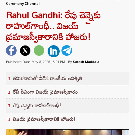
Ceremony Chennai
Rahul Gandhi: రేపు చెన్నైకు
రాహుల్‌గాంధీ.. విజయ్
ప్రమాణస్వీకారానికి హాజరు!
Published Date :May 8, 2026 ,
8:24 PM
By
Suresh Maddala
తమిళనాడులో వీడిన రాజకీయ అనిశ్చితి
రేపే సీఎంగా విజయ్ ప్రమాణస్వీకారం
రేపు చెన్నైకు రాహుల్‌గాంధీ!
విజయ్ ప్రమాణస్వీకారానికి హాజరు!