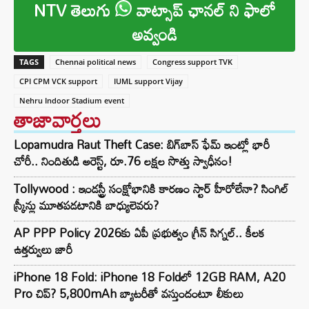
NTV తెలుగు
వాట్సాప్ ఛానల్ ని ఫాలో
అవ్వండి
TAGS
Chennai political news
Congress support TVK
CPI CPM VCK support
IUML support Vijay
Nehru Indoor Stadium event
తాజావార్తలు
Lopamudra Raut Theft Case: బిగ్‌బాస్ ఫేమ్ ఇంట్లో భారీ
చోరీ.. నిందితుడి అరెస్ట్, రూ.76 లక్షల సొత్తు స్వాధీనం!
Tollywood : ఇండస్ట్రీ సంక్షోభానికి కారణం స్టార్ హీరోలేనా? సింగిల్
స్క్రీన్లు మూతపడటానికి బాధ్యులెవరు?
AP PPP Policy 2026కు ఏపీ ప్రభుత్వం గ్రీన్ సిగ్నల్.. కీలక
ఉత్తర్వులు జారీ
iPhone 18 Fold: iPhone 18 Fold‌లో 12GB RAM, A20
Pro చిప్? 5,800mAh బ్యాటరీతో వస్తుందంటూ లీకులు