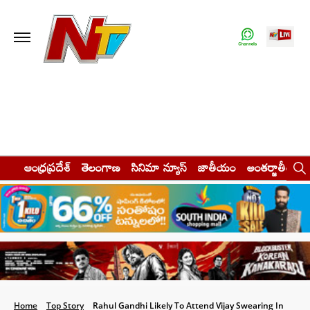
ఆంధ్రప్రదేశ్
తెలంగాణ
సినిమా న్యూస్
జాతీయం
అంతర్జాతీయం
Home
Top Story
Rahul Gandhi Likely To Attend Vijay Swearing In