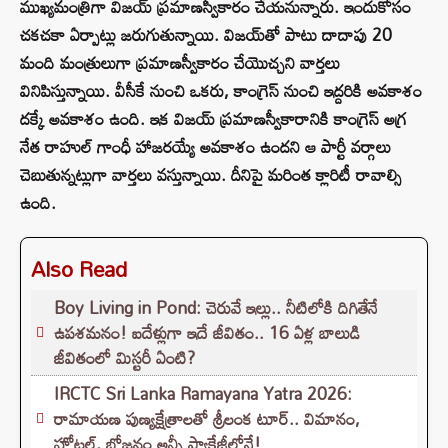
ముఖ్యమంత్రిగా విజయ్ ప్రమాణస్వీకారం చేయనున్నారు. ఇందుకోసం
చకచకా ఏర్పాట్లు జరుగుతున్నాయి. విజయ్‌తో పాటు దాదాపు 20
మంది మంత్రులుగా ప్రమాణస్వీకారం చేయొచ్చని వార్తలు
వినిపిస్తున్నాయి. వీసీకే నుంచి ఒకరు, కాంగ్రెస్ నుంచి ఇద్దరికి అవకాశం
దక్కే అవకాశం ఉంది. ఇక విజయ్ ప్రమాణస్వీకారానికి కాంగ్రెస్ అగ్ర
నేత రాహుల్ గాంధీ హాజరయ్యే అవకాశం ఉందని ఆ పార్టీ వర్గాలు
చెబుతున్నట్లుగా వార్తలు వస్తున్నాయి. దీనిపై మరింత క్లారిటీ రావాల్సి
ఉంది.
Also Read
Boy Living in Pond: చెరువే ఇల్లు.. నీటిలోకి దిగితేనే
ఉపశమనం! ఐదేళ్లుగా ఇదే జీవితం.. 16 ఏళ్ల బాలుడి
జీవితంలో మిస్టరీ ఏంటి?
IRCTC Sri Lanka Ramayana Yatra 2026:
రామాయణ పుణ్యక్షేత్రాలతో శ్రీలంక టూర్.. విమానం,
హోటల్, భోజనం అన్నీ ప్యాకేజీలోనే!