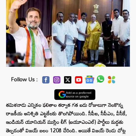
Follow Us :
Add as a preferred
source on google
తమిళనాడు ఎన్నికల ఫలితాల తర్వాత గత ఐదు రోజులుగా నెలకొన్న
రాజకీయ అనిశ్చితి ఎట్టకేలకు తొలగిపోయింది. సీపీఐ, సీపీఎం, వీసీకే,
ఇండియన్ యూనియన్ ముస్లిం లీగ్ (ఐయూఎంఎల్) పార్టీలు మద్దతు
తెల్పడంతో విజయ్ బలం 120కి చేరింది. అయితే విజయ్ రెండు చోట్ల