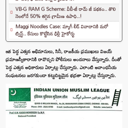
VB-G RAM G Scheme: వీబీ-జీ రామ్ జీ పథకం.. తొలి
నెలలోనే 50% తగ్గిన గ్రామీణ ఉపాధి..!
Maggi Noodles Case: మ్యాగీ లీడ్ వివాదానికి మరో
ట్విస్ట్.. కేసులు కొట్టేసిన ఢిల్లీ హైకోర్టు
ఇక పెద్ద ఎత్తున అభిమానులు, సినీ, రాజకీయ ప్రముఖులు విజయ్
ప్రమాణస్వీకారానికి రావొచ్చని పోలీసులు అంచనాలు వేస్తున్నారు. దీంతో
పెద్ద ఎత్తున అధికారులు ఏర్పాట్లు చేస్తున్నారు. ఎలాంటి అవాంఛనీయ
సంఘటనలు జరగకుండా కట్టుదిట్టమైన భద్రతా ఏర్పాట్లు చేస్తున్నారు.