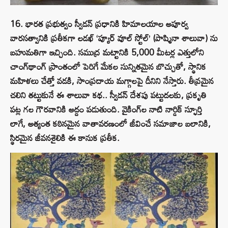
16. భారత ప్రభుత్వం స్వీడన్ ప్రధానికి హిమాలయాల అపూర్వ
వారసత్వానికి ప్రతీకగా లడఖ్ ‘ప్యూర్ వూల్ స్టోల్’ (పాష్మినా శాలువా) ను
బహుమతిగా ఇచ్చింది. సముద్ర మట్టానికి 5,000 మీటర్ల ఎత్తులోని
చాంగ్‌థాంగ్ ప్రాంతంలో పెరిగే మేకల సున్నితమైన బొచ్చుతో, స్థానిక
మహిళలు చేత్తో వడకి, సాంప్రదాయ మగ్గాలపై దీనిని నేస్తారు. తీవ్రమైన
చలిని తట్టుకునే ఈ శాలువా కథ.. స్వీడన్ దేశపు పట్టుదలకు, ప్రకృతి
పట్ల గల గౌరవానికి అద్దం పడుతుంది. వైకింగ్‌ల నాటి నార్డిక్ స్ఫూర్తి
లాగే, అత్యంత కఠినమైన వాతావరణంలో జీవించే సమాజాల బలానికి,
స్థిరమైన జీవనశైలికి ఈ కానుక ప్రతీక.