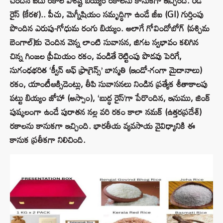
చెందిన ఐదు రకాల విశిష్ట బియ్యం రకాలను కానుకగా ఇచ్చింది. రెడ్
రైస్ (కేరళ).. పీచు, మెగ్నీషియం సమృద్ధిగా ఉండే జీఐ (GI) గుర్తింపు
పొందిన ఎరుపు-గోధుమ రంగు బియ్యం. అలాగే గోవిందోబోగ్ (పశ్చిమ
బెంగాల్)కు చెందిన వెన్న లాంటి సువాసన, జిగట స్వభావం కలిగిన
చిన్న గింజల ప్రీమియం రకం, వండితే రెట్టింపు పొడవు పెరిగే,
సుగంధభరిత ‘క్వీన్ ఆఫ్ ఫ్రాగ్రెన్స్’ బాస్మతి (ఇండో-గంగా మైదానాలు)
రకం, యాంటీఆక్సిడెంట్లు, తీపి సువాసనలు నిండిన ప్రత్యేక శీతాకాలపు
పట్టు బియ్యం జోహా (అస్సాం), ‘బుద్ధ రైస్’గా పేరొందిన, ఇనుము, జింక్
పుష్కలంగా ఉండే పురాతన నల్ల వరి రకం కాలా నమక్ (ఉత్తరప్రదేశ్)
రకాలను కానుకగా ఇచ్చింది. భారతీయ వ్యవసాయ వైవిధ్యానికి ఈ
కానుక ప్రతీకగా నిలిచింది.