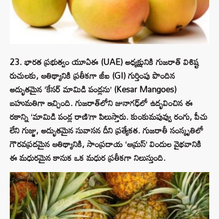
23. భారత ప్రభుత్వం యూఏఈ (UAE) అధ్యక్షునికి గుజరాత్ విశిష్ట
రుచులకు, ఆతిథ్యానికి ప్రతీకగా జీఐ (GI) గుర్తింపు పొందిన
అద్భుతమైన ‘కేసర్ మామిడి పండ్లను’ (Kesar Mangoes)
బహుమతిగా ఇచ్చింది. గుజరాత్‌లోని జునాగఢ్‌లో ఉద్భవించిన ఈ
రకాన్ని ‘మామిడి పండ్ల రాణి’గా పిలుస్తారు. కుంకుమపువ్వు రంగు, పీచు
లేని గుజ్జు, అద్భుతమైన సువాసన దీని ప్రత్యేకత. గుజరాతీ సంస్కృతిలో
గౌరవప్రదమైన ఆతిథ్యానికి, సాంప్రదాయ ‘ఆమ్రస్’ విందుల వైభవానికి
ఈ మధురమైన కానుక ఒక మధుర ప్రతీకగా నిలుస్తుంది.