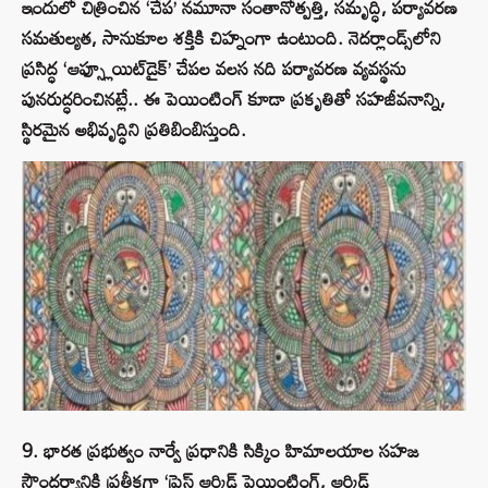
ఇందులో చిత్రించిన ‘చేప’ నమూనా సంతానోత్పత్తి, సమృద్ధి, పర్యావరణ
సమతుల్యత, సానుకూల శక్తికి చిహ్నంగా ఉంటుంది. నెదర్లాండ్స్‌లోని
ప్రసిద్ధ ‘ఆఫ్స్లూయిట్‌డైక్’ చేపల వలస నది పర్యావరణ వ్యవస్థను
పునరుద్ధరించినట్లే.. ఈ పెయింటింగ్ కూడా ప్రకృతితో సహజీవనాన్ని,
స్థిరమైన అభివృద్ధిని ప్రతిబింబిస్తుంది.
9. భారత ప్రభుత్వం నార్వే ప్రధానికి సిక్కిం హిమాలయాల సహజ
సౌందర్యానికి ప్రతీకగా ‘ప్రెస్డ్ ఆర్కిడ్ పెయింటింగ్, ఆర్కిడ్