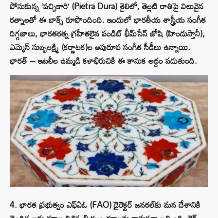
పోసుకున్న ‘పచ్చికారి’ (Pietra Dura) శైలిలో, తెల్లటి రాతిపై విలువైన
రత్నాలతో ఈ బాక్స్ రూపొందింది. ఇందులో భారతీయ శాస్త్రీయ సంగీత
దిగ్గజాలు, భారతరత్న గ్రహీతలైన పండిట్ భీమ్‌సేన్ జోషి (హిందుస్తానీ),
ఎమ్మెస్ సుబ్బలక్ష్మి (కర్ణాటక)ల అపురూప సంగీత సీడీలు ఉన్నాయి.
భారత్ – ఇటలీల ఉమ్మడి కళాభిరుచికి ఈ కానుక అద్దం పడుతుంది.
4. భారత ప్రభుత్వం ఎఫ్‌ఏఓ (FAO) డైరెక్టర్ జనరల్‌కు మన దేశానికి