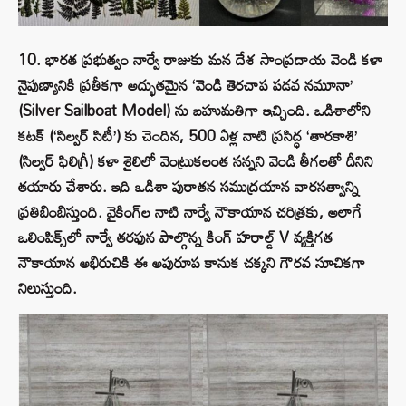
10. భారత ప్రభుత్వం నార్వే రాజుకు మన దేశ సాంప్రదాయ వెండి కళా
నైపుణ్యానికి ప్రతీకగా అద్భుతమైన ‘వెండి తెరచాప పడవ నమూనా’
(Silver Sailboat Model) ను బహుమతిగా ఇచ్చింది. ఒడిశాలోని
కటక్ (‘సిల్వర్ సిటీ’) కు చెందిన, 500 ఏళ్ల నాటి ప్రసిద్ధ ‘తారకాశి’
(సిల్వర్ ఫిలిగ్రీ) కళా శైలిలో వెంట్రుకలంత సన్నని వెండి తీగలతో దీనిని
తయారు చేశారు. ఇది ఒడిశా పురాతన సముద్రయాన వారసత్వాన్ని
ప్రతిబింబిస్తుంది. వైకింగ్‌ల నాటి నార్వే నౌకాయాన చరిత్రకు, అలాగే
ఒలింపిక్స్‌లో నార్వే తరఫున పాల్గొన్న కింగ్ హరాల్డ్ V వ్యక్తిగత
నౌకాయాన అభిరుచికి ఈ అపురూప కానుక చక్కని గౌరవ సూచికగా
నిలుస్తుంది.