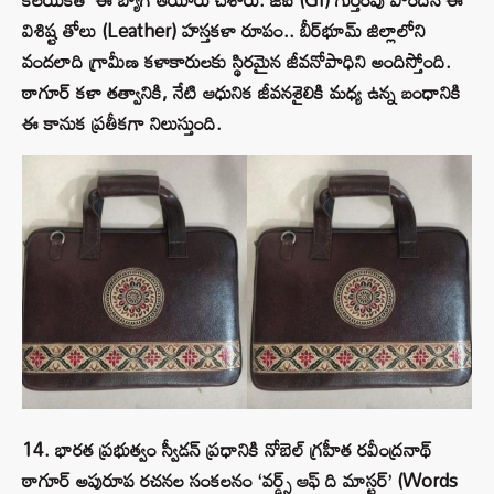
విశిష్ట తోలు (Leather) హస్తకళా రూపం.. బీర్‌భూమ్ జిల్లాలోని
వందలాది గ్రామీణ కళాకారులకు స్థిరమైన జీవనోపాధిని అందిస్తోంది.
ఠాగూర్ కళా తత్వానికి, నేటి ఆధునిక జీవనశైలికి మధ్య ఉన్న బంధానికి
ఈ కానుక ప్రతీకగా నిలుస్తుంది.
14. భారత ప్రభుత్వం స్వీడన్ ప్రధానికి నోబెల్ గ్రహీత రవీంద్రనాథ్
ఠాగూర్ అపురూప రచనల సంకలనం ‘వర్డ్స్ ఆఫ్ ది మాస్టర్’ (Words