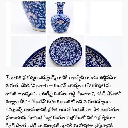
7. భారత ప్రభుత్వం నెదర్లాండ్స్ రాణికి రాజస్థానీ రాజసం ఉట్టిపడేలా
తయారు చేసిన ‘మీనాకారి – కుందన్ చెవిద్దులు’ (Earrings) ను
కానుకగా ఇచ్చింది. మెటల్‌పై రంగులు అద్దే ‘మీనాకారి’, పసిడి రేకులలో
రత్నాలు పొదిగే ‘కుందన్’ కళల కలయికతో ఇవి తయారయ్యాయి.
నెదర్లాండ్స్ రాజవంశానికి ప్రతీక అయిన ‘ఆరెంజ్’, ఆ దేశ జలవనరుల
ప్రశాంతతను సూచించే ‘బ్లూ’ రంగుల మిశ్రమంతో వీటిని ప్రత్యేకంగా
డిజైన్ చేశారు. డచ్ వారసత్వానికి, భారతీయ హస్తకళా నైపుణ్యానికి