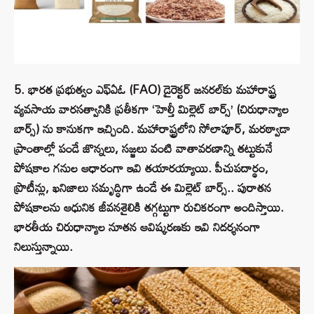
5. భారత ప్రభుత్వం ఎఫ్‌ఏఓ (FAO) డైరెక్టర్ జనరల్‌కు మహారాష్ట్ర
వ్యవసాయ వారసత్వానికి ప్రతీకగా ‘హెల్తీ మిల్లెట్ బార్స్’ (చిరుధాన్యాల
బార్స్) ను కానుకగా ఇచ్చింది. మహారాష్ట్రలోని సోలాపూర్, మరఠ్వాడా
ప్రాంతాల్లో పండే జొన్నలు, సజ్జలు వంటి వాతావరణాన్ని తట్టుకునే
పోషకాల గనుల ఆధారంగా ఇవి తయారయ్యాయి. పీచుపదార్థం,
ప్రొటీన్లు, ఖనిజాలు సమృద్ధిగా ఉండే ఈ మిల్లెట్ బార్స్.. పురాతన
పోషకాలను ఆధునిక జీవనశైలికి తగ్గట్టుగా రుచికరంగా అందిస్తాయి.
భారతీయ చిరుధాన్యాల నూతన ఆవిష్కరణకు ఇవి నిదర్శనంగా
నిలుస్తున్నాయి.