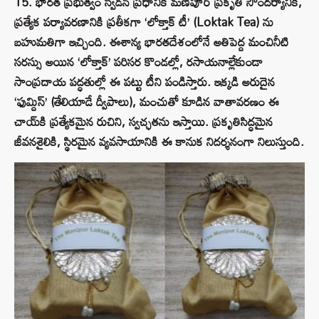
15. భారత ప్రభుత్వం స్వీడన్ ప్రధానికి మణిపూర్ ప్రకృతి సౌందర్యానికి,
ప్రత్యేక పర్యావరణానికి ప్రతీకగా ‘లోక్తాక్ టీ’ (Loktak Tea) ను
బహుమతిగా ఇచ్చింది. ఈశాన్య భారతదేశంలోనే అతిపెద్ద మంచినీటి
సరస్సు అయిన ‘లోక్తాక్’ పరిసర కొండల్లో, రసాయనాల్లేకుండా
సాంప్రదాయ పద్ధతుల్లో ఈ పట్టు టీని పండిస్తారు. ఇక్కడి అరుదైన
‘ఫుమ్దిస్’ (తేలియాడే ద్వీపాలు), మంచుతో కూడిన వాతావరణం ఈ
చాయ్‌కి ప్రత్యేకమైన రుచిని, స్వచ్ఛతను ఇస్తాయి. ప్రకృతిసిద్ధమైన
జీవనశైలికి, స్థిరమైన వ్యవసాయానికి ఈ కానుక నిదర్శనంగా నిలుస్తుంది.