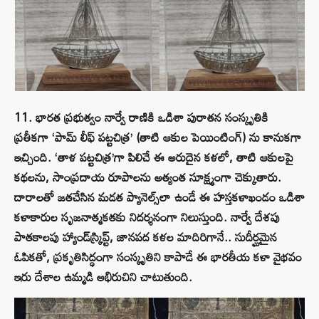
11. భారత ప్రభుత్వం నార్వే రాణికి ఒడిశా పురాతన సంస్కృతికి
ప్రతీకగా ‘పామ్ లీఫ్ పట్టచిత్ర’ (తాటి ఆకుల పెయింటింగ్) ను కానుకగా
ఇచ్చింది. ‘తాళ పట్టచిత్ర’గా పిలిచే ఈ అరుదైన కళలో, తాటి ఆకులపై
కథలను, సాంప్రదాయ రూపాలను అత్యంత సూక్ష్మంగా చెక్కుతారు.
దారాలతో జతచేసిన మడత ప్యానెల్స్‌లా ఉండే ఈ హస్తకళాఖండం ఒడిశా
కళాకారుల సృజనాత్మకతకు నిదర్శనంగా నిలుస్తుంది. నార్వే దేశపు
పాతకాలపు హ్యాండ్‌స్క్రిప్ట్, జానపద కళల మాదిరిగానే.. సుదీర్ఘమైన
ఓపికతో, ప్రకృతిసిద్ధంగా సంస్కృతిని కాపాడే ఈ భారతీయ కళా వైభవం
ఇరు దేశాల ఉమ్మడి అభిరుచిని చాటుతుంది.