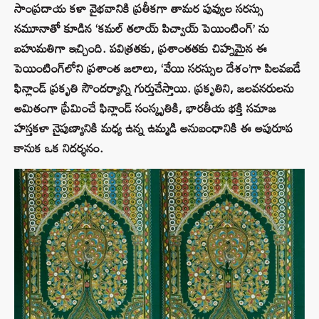
సాంప్రదాయ కళా వైభవానికి ప్రతీకగా తామర పువ్వుల సరస్సు
నమూనాతో కూడిన ‘కమల్ తలాయ్ పిచ్వాయ్ పెయింటింగ్’ ను
బహుమతిగా ఇచ్చింది. పవిత్రతకు, ప్రశాంతతకు చిహ్నమైన ఈ
పెయింటింగ్‌లోని ప్రశాంత జలాలు, ‘వేయి సరస్సుల దేశం’గా పిలవబడే
ఫిన్లాండ్ ప్రకృతి సౌందర్యాన్ని గుర్తుచేస్తాయి. ప్రకృతిని, జలవనరులను
అమితంగా ప్రేమించే ఫిన్లాండ్ సంస్కృతికి, భారతీయ భక్తి సమాజ
హస్తకళా నైపుణ్యానికి మధ్య ఉన్న ఉమ్మడి అనుబంధానికి ఈ అపురూప
కానుక ఒక నిదర్శనం.