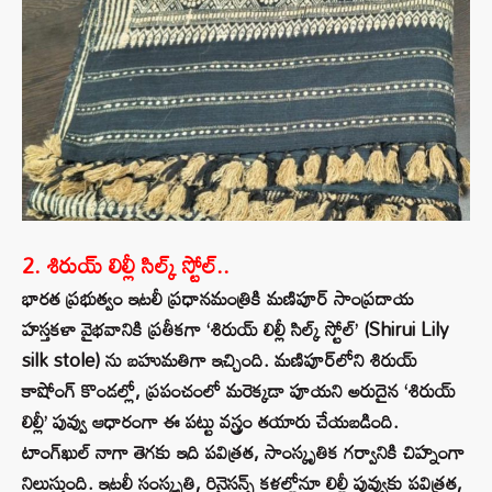
2. శిరుయ్ లిల్లీ సిల్క్ స్టోల్..
భారత ప్రభుత్వం ఇటలీ ప్రధానమంత్రికి మణిపూర్ సాంప్రదాయ
హస్తకళా వైభవానికి ప్రతీకగా ‘శిరుయ్ లిల్లీ సిల్క్ స్టోల్’ (Shirui Lily
silk stole) ను బహుమతిగా ఇచ్చింది. మణిపూర్‌లోని శిరుయ్
కాషోంగ్ కొండల్లో, ప్రపంచంలో మరెక్కడా పూయని అరుదైన ‘శిరుయ్
లిల్లీ’ పువ్వు ఆధారంగా ఈ పట్టు వస్త్రం తయారు చేయబడింది.
టాంగ్‌ఖుల్ నాగా తెగకు ఇది పవిత్రత, సాంస్కృతిక గర్వానికి చిహ్నంగా
నిలుస్తుంది. ఇటలీ సంస్కృతి, రినైసన్స్ కళల్లోనూ లిల్లీ పువ్వుకు పవిత్రత,