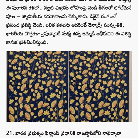
ఈ పురాతన కళలో.. నల్లటి మిశ్రమ లోహంపై వెండి తీగలతో జిగేల్‌మనే
పూల – జ్యామితీయ నమూనాలను చెక్కుతారు. డిజైన్ రంగంలో
ప్రపంచ ప్రసిద్ధి చెంది, లలిత కళలను ఆదరించే డెన్మార్క్ సంస్కృతికి,
భారతీయ హస్తకళా నైపుణ్యానికి మధ్య ఉన్న ఉమ్మడి అభిరుచిని ఈ విశిష్ట
కానుక ప్రతిబింబిస్తుంది.
21. భారత ప్రభుత్వం ఫిన్లాండ్ ప్రధానికి రాజస్థాన్‌లోని నాథ్‌ద్వారా