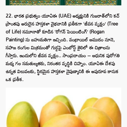
22. భారత ప్రభుత్వం యూఏఈ (UAE) అధ్యక్షునికి గుజరాత్‌లోని కచ్
ప్రాంతపు అరుదైన హస్తకళా వైభవానికి ప్రతీకగా ‘జీవన వృక్షం’ (Tree
of Life) నమూనాతో కూడిన ‘రోగన్ పెయింటింగ్’ (Rogan
Painting) ను బహుమతిగా ఇచ్చింది. వండ్రాయిల్ ఆముదం నూనె,
సహజ రంగుల మిశ్రమంతో గుడ్డపై ఎంబోస్డ్ శైలిలో ఈ చిత్రాలను
గీస్తారు. ఇందులోని జీవన వృక్షం.. సాంప్రదాయం – ఆధునిక పురోగతి
మధ్య గల సమతుల్యతకు, నిరంతర వృద్ధికి చిహ్నం. యూఏఈ దేశపు
ఉన్నత విలువలకు, స్థిరమైన హస్తకళా నైపుణ్యానికి ఈ అపురూప కానుక
ఒక ప్రతీక.