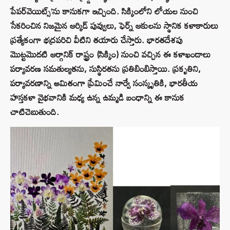
పేపర్‌వెయిట్స్’ను కానుకగా ఇచ్చింది. సిక్కింలోని లోయల నుంచి
సేకరించిన నిజమైన ఆర్కిడ్ పువ్వులు, ఫెర్న్ ఆకులను స్థానిక కళాకారులు
ప్రత్యేకంగా భద్రపరిచి వీటిని తయారు చేస్తారు. భారతదేశపు
మొట్టమొదటి ఆర్గానిక్ రాష్ట్రం (సిక్కిం) నుంచి వచ్చిన ఈ కళాఖండాలు
పర్యావరణ సమతుల్యతను, సుస్థిరతను ప్రతిబింబిస్తాయి. ప్రకృతిని,
పర్యావరణాన్ని అమితంగా ప్రేమించే నార్వే సంస్కృతికి, భారతీయ
హస్తకళా వైభవానికి మధ్య ఉన్న ఉమ్మడి బంధాన్ని ఈ కానుక
చాటిచెబుతుంది.