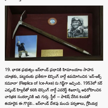
19. భారత ప్రభుత్వం ఐస్‌లాండ్ ప్రధానికి హిమాలయాల సాహస
యాత్రకు, పట్టుదలకు ప్రతీకగా టెన్సింగ్ నార్గే ఉపయోగించిన ‘ఐస్-ఆక్స్
నమూనా’ (Replica of Ice-Axe) ను గిఫ్ట్‌గా ఇచ్చింది. 1953లో సర్
ఎడ్మండ్ హిల్లరీతో కలిసి టెన్సింగ్ నార్గే ఎవరెస్ట్ శిఖరాన్ని అధిరోహించిన
చారిత్రక సందర్భానికి ఇది గుర్తు. స్టీల్ – పాలిష్ చేసిన కలపతో
తయారైన ఈ గొడ్డలి.. ఐస్‌లాండ్ దేశపు మంచు పర్వతాలు, గ్లేసియర్ల