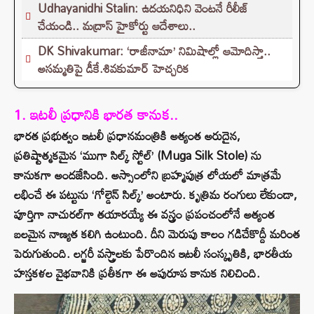
Udhayanidhi Stalin: ఉదయనిధిని వెంటనే రీలీజ్
చేయండి.. మద్రాస్ హైకోర్టు ఆదేశాలు..
DK Shivakumar: ‘రాజీనామా’ నిమిషాల్లో ఆమోదిస్తా..
అసమ్మతిపై డీకే.శివకుమార్ హెచ్చరిక
1. ఇటలీ ప్రధానికి భారత కానుక..
భారత ప్రభుత్వం ఇటలీ ప్రధానమంత్రికి అత్యంత అరుదైన,
ప్రతిష్టాత్మకమైన ‘ముగా సిల్క్ స్టోల్’ (Muga Silk Stole) ను
కానుకగా అందజేసింది. అస్సాంలోని బ్రహ్మపుత్ర లోయలో మాత్రమే
లభించే ఈ పట్టును ‘గోల్డెన్ సిల్క్’ అంటారు. కృత్రిమ రంగులు లేకుండా,
పూర్తిగా నాచురల్‌గా తయారయ్యే ఈ వస్త్రం ప్రపంచంలోనే అత్యంత
బలమైన నాణ్యత కలిగి ఉంటుంది. దీని మెరుపు కాలం గడిచేకొద్దీ మరింత
పెరుగుతుంది. లగ్జరీ వస్త్రాలకు పేరొందిన ఇటలీ సంస్కృతికి, భారతీయ
హస్తకళల వైభవానికి ప్రతీకగా ఈ అపురూప కానుక నిలిచింది.