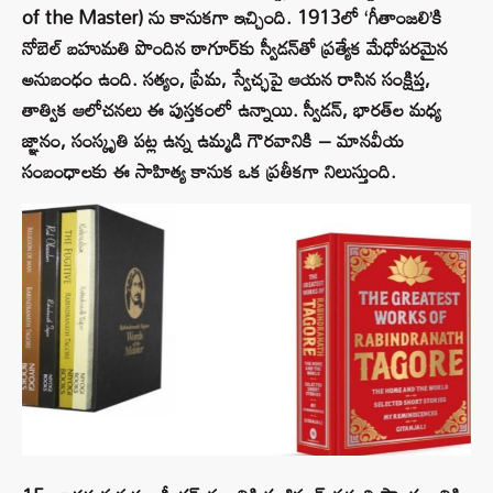
of the Master) ను కానుకగా ఇచ్చింది. 1913లో ‘గీతాంజలి’కి
నోబెల్ బహుమతి పొందిన ఠాగూర్‌కు స్వీడన్‌తో ప్రత్యేక మేధోపరమైన
అనుబంధం ఉంది. సత్యం, ప్రేమ, స్వేచ్ఛపై ఆయన రాసిన సంక్షిప్త,
తాత్విక ఆలోచనలు ఈ పుస్తకంలో ఉన్నాయి. స్వీడన్, భారత్‌ల మధ్య
జ్ఞానం, సంస్కృతి పట్ల ఉన్న ఉమ్మడి గౌరవానికి – మానవీయ
సంబంధాలకు ఈ సాహిత్య కానుక ఒక ప్రతీకగా నిలుస్తుంది.