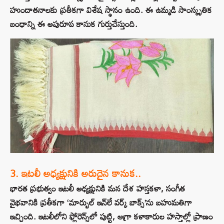
హుందాతనాలకు ప్రతీకగా విశేష స్థానం ఉంది. ఈ ఉమ్మడి సాంస్కృతిక
బంధాన్ని ఈ అపురూప కానుక గుర్తుచేస్తుంది.
3. ఇటలీ అధ్యక్షునికి అరుదైన కానుక..
భారత ప్రభుత్వం ఇటలీ అధ్యక్షునికి మన దేశ హస్తకళా, సంగీత
వైభవానికి ప్రతీకగా ‘మార్బుల్ ఇన్‌లే వర్క్ బాక్స్’ను బహుమతిగా
ఇచ్చింది. ఇటలీలోని ఫ్లోరెన్స్‌లో పుట్టి, ఆగ్రా కళాకారుల హస్తాల్లో ప్రాణం