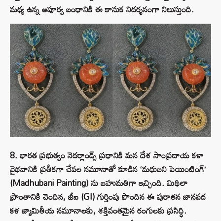
మధ్య ఉన్న అపూర్వ బంధానికి ఈ కానుక నిదర్శనంగా నిలుస్తుంది.
8. భారత ప్రభుత్వం నెదర్లాండ్స్ ప్రధానికి మన దేశ సాంప్రదాయ కళా
వైభవానికి ప్రతీకగా చేపల నమూనాతో కూడిన ‘మధుబని పెయింటింగ్’
(Madhubani Painting) ను బహుమతిగా ఇచ్చింది. మిథిలా
ప్రాంతానికి చెందిన, జీఐ (GI) గుర్తింపు పొందిన ఈ పురాతన జానపద
కళ జ్యామితీయ నమూనాలకు, శక్తివంతమైన రంగులకు ప్రసిద్ధి.