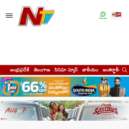
ఆంధ్రప్రదేశ్
తెలంగాణ
సినిమా న్యూస్
జాతీయం
అంతర్జాతీయం