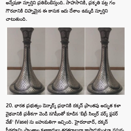
అన్వేషణా స్ఫూర్తిని ప్రతిబింబిస్తుంది. సాహసానికి, ప్రకృతి పట్ల గల
గౌరవానికి చిహ్నమైన ఈ కానుక ఇరు దేశాల ఉమ్మడి స్ఫూర్తిని
చాటుతుంది.
20. భారత ప్రభుత్వం డెన్మార్క్ ప్రధానికి దక్కన్ ప్రాంతపు అద్భుత కళా
వైభవానికి ప్రతీకగా వెండి నగిషీలతో కూడిన ‘బిద్రీ సిల్వర్ వర్క్ ఫ్లవర్
వేజ్’ (Vase) ను బహుమతిగా ఇచ్చింది. హైదరాబాద్, దక్కన్
పీఠభూమి ప్రాంతాల కళాకారులు తరతరాలుగా కాపాడుకుంటూ వస్తున్న