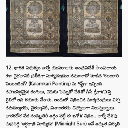
12. భారత ప్రభుత్వం నార్వే యువరాజుకు ఆంధ్రప్రదేశ్ సాంప్రదాయ
కళా వైభవానికి ప్రతీకగా సూర్యచంద్రుల నమూనాతో కూడిన ‘కలంకారి
పెయింటింగ్’ (Kalamkari Painting) ను గిఫ్ట్‌గా ఇచ్చింది.
సహజసిద్ధమైన రంగులు, వెదురు పెన్నుతో చేతితో గీసే శ్రీకాళహస్తి
శైలిలో ఇది తయారు చేశారు. ఇందులో చిత్రించిన సూర్యచంద్రులు విశ్వ
సమతుల్యతకు, చైతన్యానికి, ప్రశాంతతకు చిహ్నాలుగా నిలుస్తున్నాయి.
భారతదేశ వేద సంస్కృతికి అద్దం పట్టే ఈ ఖగోళ చిత్రం.. నార్వే దేశపు
సుప్రసిద్ధ ‘అర్ధరాత్రి సూర్యుడు’ (Midnight Sun) అనే అద్భుత ప్రకృతి