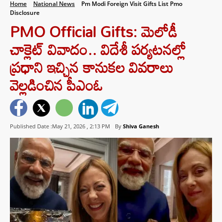
Home
National News
Pm Modi Foreign Visit Gifts List Pmo
Disclosure
PMO Official Gifts: మెలోడీ
చాక్లెట్ వివాదం.. విదేశీ పర్యటనల్లో
ప్రధాని ఇచ్చిన కానుకల వివరాలు
వెల్లడించిన పీఎంఓ
Published Date :May 21, 2026 ,
2:13 PM
By
Shiva Ganesh