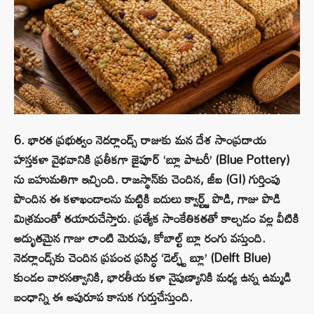
6. భారత ప్రభుత్వం నెదర్లాండ్స్ రాజుకు మన దేశ సాంప్రదాయ
హస్తకళా వైభవానికి ప్రతీకగా జైపూర్ ‘బ్లూ పాటరీ’ (Blue Pottery)
ను బహుమతిగా ఇచ్చింది. రాజస్థాన్‌కు చెందిన, జీఐ (GI) గుర్తింపు
పొందిన ఈ కళాఖండాలను మట్టికి బదులు క్వార్ట్జ్ పొడి, గాజు పొడి
మిశ్రమంతో తయారుచేస్తారు. ప్రత్యేక సాంకేతికతతో కాల్చడం వల్ల వీటికి
అద్భుతమైన గాజు లాంటి మెరుపు, కోబాల్ట్ బ్లూ రంగు వస్తుంది.
నెదర్లాండ్స్‌కు చెందిన ప్రపంచ ప్రసిద్ధ ‘డెల్ఫ్ట్ బ్లూ’ (Delft Blue)
కుండల వారసత్వానికి, భారతీయ కళా నైపుణ్యానికి మధ్య ఉన్న ఉమ్మడి
బంధాన్ని ఈ అపురూప కానుక గుర్తుచేస్తుంది.