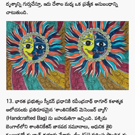
దృశ్యాన్ని గుర్తుచేస్తూ, ఇరు దేశాల మధ్య ఒక ప్రత్యేక అనుబంధాన్ని
చాటుతుంది.
13. భారత ప్రభుత్వం స్వీడన్ ప్రధానికి రవీంద్రనాథ్ ఠాగూర్ కళాత్మక
ఆలోచనలకు ప్రతిరూపమైన ‘శాంతినికేతన్ మెసెంజర్ బ్యాగ్’
(Handcrafted Bag) ను బహుమతిగా ఇచ్చింది. పశ్చిమ
బెంగాల్‌లోని శాంతినికేతన్ జానపద నమూనాలు, ఆధునిక శైలి
కలయికతో ఈ బ్యాగ్ తయారు చేశారు. జీఐ (GI) గుర్తింపు పొందిన ఈ