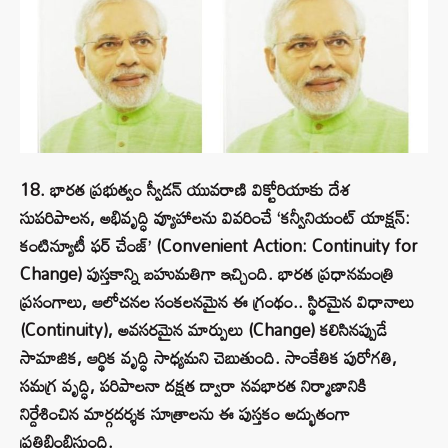
18. భారత ప్రభుత్వం స్వీడన్ యువరాణి విక్టోరియాకు దేశ
సుపరిపాలన, అభివృద్ధి వ్యూహాలను వివరించే ‘కన్వీనియంట్ యాక్షన్:
కంటిన్యూటీ ఫర్ చేంజ్’ (Convenient Action: Continuity for
Change) పుస్తకాన్ని బహుమతిగా ఇచ్చింది. భారత ప్రధానమంత్రి
ప్రసంగాలు, ఆలోచనల సంకలనమైన ఈ గ్రంథం.. స్థిరమైన విధానాలు
(Continuity), అవసరమైన మార్పులు (Change) కలిసినప్పుడే
సామాజిక, ఆర్థిక వృద్ధి సాధ్యమని చెబుతుంది. సాంకేతిక పురోగతి,
సమగ్ర వృద్ధి, పరిపాలనా దక్షత ద్వారా నవభారత నిర్మాణానికి
నిర్దేశించిన మార్గదర్శక సూత్రాలను ఈ పుస్తకం అద్భుతంగా
ప్రతిబింబిస్తుంది.