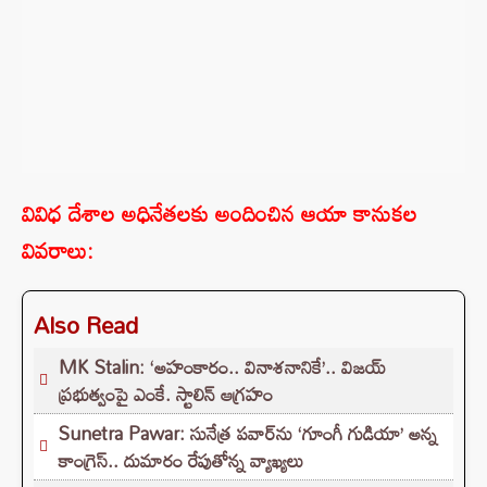
వివిధ దేశాల అధినేతలకు అందించిన ఆయా కానుకల
వివరాలు:
Also Read
MK Stalin: ‘అహంకారం.. వినాశనానికే’.. విజయ్
ప్రభుత్వంపై ఎంకే. స్టాలిన్ ఆగ్రహం
Sunetra Pawar: సునేత్ర పవార్‌‌ను ‘గూంగీ గుడియా’ అన్న
కాంగ్రెస్.. దుమారం రేపుతోన్న వ్యాఖ్యలు