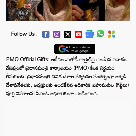
Follow Us :
Add as a preferred
source on google
PMO Official Gifts: ఇటీవల మెలోడీ చాక్లెట్‌పై చెలరేగిన వివాదం
నేపథ్యంలో ప్రధానమంత్రి కార్యాలయం (PMO) కీలక నిర్ణయం
తీసుకుంది. ప్రధానమంత్రి వివిధ దేశాల పర్యటనల సందర్భంగా అక్కడి
దేశాధినేతలకు, అధ్యక్షులకు అందజేసిన అధికారిక బహుమతుల (గిఫ్ట్‌లు)
పూర్తి వివరాలను పీఎంఓ అధికారికంగా వెల్లడించింది.