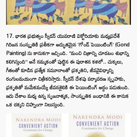
17. భారత ప్రభుత్వం స్వీడన్ యువరాణి విక్టోరియాకు మధ్యప్రదేశ్
గిరిజన సంస్కృతికి ప్రతీకగా అద్భుతమైన ‘గోండ్ పెయింటింగ్’ (Gond
Painting) ను కానుకగా ఇచ్చింది. “మంచి చిత్రాన్ని చూడటం శుభాన్ని
కలిగిస్తుంది” అనే నమ్మకంతో పుట్టిన ఈ పురాతన కళలో.. చుక్కలు,
గీతలతో కూడిన ప్రత్యేక నమూనాలతో ప్రకృతిని, జీవవైవిధ్యాన్ని
రంగులమయంగా చిత్రీకరిస్తారు. స్వీడన్ దేశపు పర్యావరణ స్పృహకు,
ప్రకృతితో మమేకమయ్యే జీవనశైలికి ఈ పెయింటింగ్ అద్దం పడుతుంది.
ఇరు దేశాల మధ్య ఉన్న సృజనాత్మక, సాంస్కృతిక బంధానికి ఈ కానుక
ఒక చక్కని చిహ్నంగా నిలుస్తుంది.