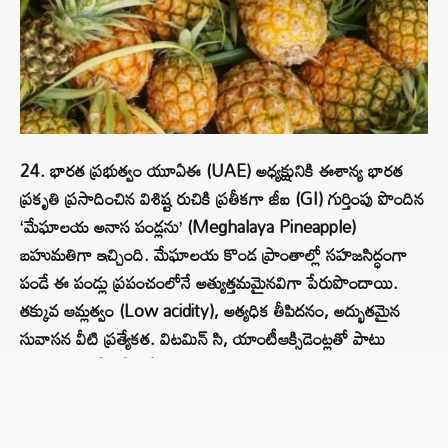
24. భారత ప్రభుత్వం యూఏఈ (UAE) అధ్యక్షునికి ఈశాన్య భారత
ప్రకృతి ప్రసాదించిన విశిష్ట రుచికి ప్రతీకగా జీఐ (GI) గుర్తింపు పొందిన
‘మేఘాలయ అనాస పండ్లను’ (Meghalaya Pineapple)
బహుమతిగా ఇచ్చింది. మేఘాలయ కొండ ప్రాంతాల్లో సహజసిద్ధంగా
పండే ఈ పండ్లు ప్రపంచంలోనే అత్యుత్తమమైనవిగా పేరుపొందాయి.
తక్కువ ఆమ్లత్వం (Low acidity), అత్యధిక తీపిదనం, అద్భుతమైన
సువాసన వీటి ప్రత్యేకత. విటమిన్ సి, యాంటీఆక్సిడెంట్లతో పాటు
జీర్ణక్రియకు తోడ్పడే ‘బ్రోమెలైన్’ ఎంజైమ్ పుష్కలంగా ఉన్న ఈ పండ్లు..
అటు రుచికి, ఇటు ఆరోగ్యానికి మేలైన కానుక.