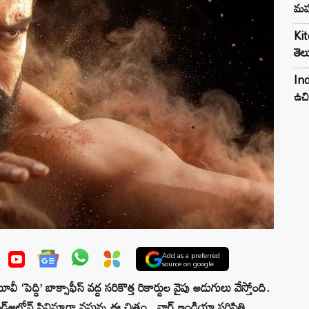
మహ
Kit
తెల
Ind
ఉచి
Add as a preferred
source on google
వీ ‘పెద్ది’ బాక్సాఫీస్ వద్ద సరికొత్త రికార్డుల వైపు అడుగులు వేస్తోంది.
ండ్అలోన్ సినిమాగా వస్తున్న ఈ చిత్రం.. నార్త్ ఇండియా పరిస్థితి