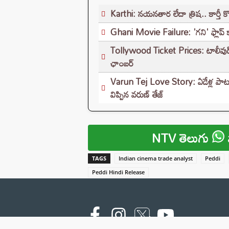
Karthi: నయనతార లేదా త్రిష.. కార్తీ 
Ghani Movie Failure: 'గని' ఫ్లాప్‌ 
Tollywood Ticket Prices: టాలీవుడ్‌లో మ
ఛాంబర్‌
Varun Tej Love Story: ఏడేళ్ల పాటు 
విప్పిన వరుణ్ తేజ్
NTV తెలుగు
TAGS
Indian cinema trade analyst
Peddi
Peddi Hindi Release