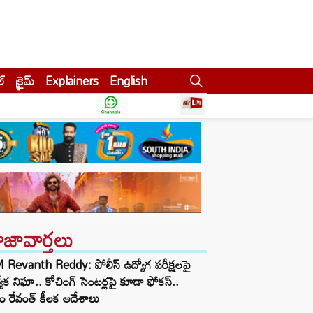
ల్
క్రైమ్
Explainers
English
ాజావార్తలు
Revanth Reddy: పోలీస్ ఉద్యోగ పరీక్షలపై
త్యేక నిఘా.. కోచింగ్ సెంటర్లపై కూడా ఫోకస్..
ం రేవంత్ కీలక ఆదేశాలు