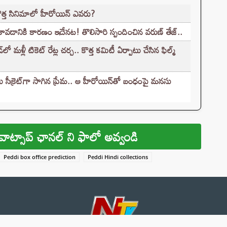
కొత్త సినిమాలో హీరోయిన్ ఎవరు?
కావడానికి కారణం ఇదేనట! తొలిసారి స్పందించిన వరుణ్ తేజ్..
ళ్లీ టికెట్‌ రేట్ల చర్చ.. కొత్త కమిటీ ఏర్పాటు చేసిన ఫిల్మ్‌
సీక్రెట్‌గా సాగిన ప్రేమ.. ఆ హీరోయిన్‌తో బంధంపై మనసు
వాట్సాప్ ఛానల్ ని ఫాలో అవ్వండి
Peddi box office prediction
Peddi Hindi collections