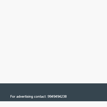
For advertising contact :9949494238
Email: digital@ntvnetwork.com