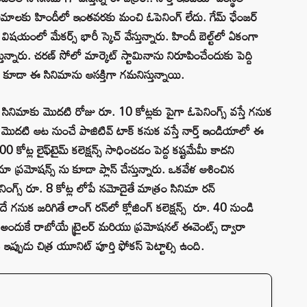
సినిమాలకు హిందీలో ఇంతవరకు మంచి ఓపెనింగ్ లేదు. గేమ్ ఛేంజర్
ది విషయంలో మేకర్స్ భారీ స్కెచ్ వేస్తున్నారు. హిందీ బెల్ట్‌లో ఏకంగా
స్తున్నారు. చరణ్ సోలో మార్కెట్ స్టామినాను నిరూపించేందుకు పెద్ది
 కూడా ఈ సినిమాను ఆసక్తిగా గమనిస్తున్నాయి.
 సినిమాకు మొదటి రోజు రూ. 10 కోట్లకు పైగా ఓపెనింగ్స్ వస్తే గనుక
ేళ మొదటి ఆట నుంచే పాజిటివ్ టాక్ కనుక వస్తే నార్త్ ఇండియాలో ఈ
 కోట్ల లైఫ్‌టైమ్ కలెక్షన్స్ సాధించడం పెద్ద కష్టమేమీ కాదని
ా ప్రమోషన్స్ ను కూడా ప్లాన్ చేస్తున్నారు. ఒకవేళ ఆశించిన
ింగ్స్ రూ. 8 కోట్ల లోపే నమోదైతే మాత్రం సినిమా రన్
 గనుక జరిగితే లాంగ్ రన్‌లో క్లోజింగ్ కలెక్షన్స్ రూ. 40 నుండి
 అందుకే రాబోయే ట్రైలర్ మరియు ప్రమోషనల్ ఈవెంట్స్ ద్వారా
 ఇప్పుడు చిత్ర యూనిట్ పూర్తి ఫోకస్ పెట్టాల్సి ఉంది.