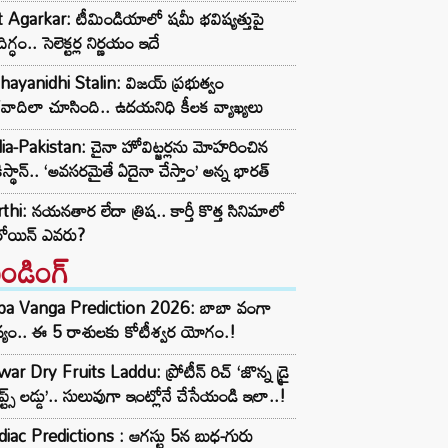
t Agarkar: టీమిండియాలో షమీ భవిష్యత్తుపై
ిగ్ధం.. సెలెక్టర్ల నిర్ణయం ఇదే
ayanidhi Stalin: విజయ్ ప్రభుత్వం
రవాదిలా చూసింది.. ఉదయనిధి కీలక వ్యాఖ్యలు
ia-Pakistan: చైనా హోవిట్జర్లను మోహరించిన
ిస్థాన్.. ‘అవసరమైతే ఏదైనా చేస్తాం’ అన్న భారత్
thi: నయనతార లేదా త్రిష.. కార్తీ కొత్త సినిమాలో
రోయిన్ ఎవరు?
రెండింగ్‌
ba Vanga Prediction 2026: బాబా వంగా
్యం.. ఈ 5 రాశులకు కోటీశ్వర యోగం.!
ar Dry Fruits Laddu: ప్రోటీన్ రిచ్ ‘జొన్న డ్రై
ూప్ట్స్ లడ్డు’.. సులువుగా ఇంట్లోనే చేసేయండి ఇలా..!
iac Predictions : ఆగస్టు 5న బుధ-గురు