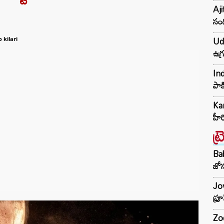
Aji
సంద
Udh
 kilari
ఉగ్
Ind
పాక
Kar
హీ
ట్
Ba
జోస
Jow
ఫ్ర
Zod