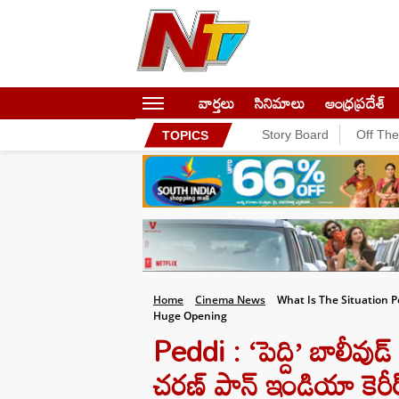
వార్తలు
సినిమాలు
ఆంధ్రప్రదేశ్
Story Board
Off Th
TOPICS
Home
Cinema News
What Is The Situation P
Huge Opening
Peddi : ‘పెద్ది’ బాలీవుడ్
చరణ్ పాన్ ఇండియా కెరీర