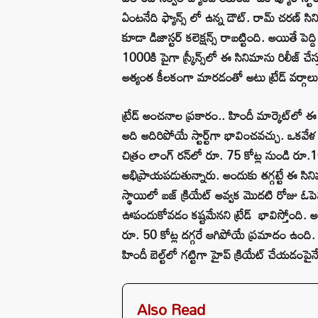
ఏంటనేది ఫ్యాన్స్ లో ఉన్న డౌట్. రామ్ చరణ్ 
కూడా డిజాస్టర్ కలెక్షన్స్ రాబట్టింది. అయితే పెద్
1000కి పైగా స్క్రీన్స్‌లో ఈ సినిమాను రిలీజ్ చే
అత్యంత కీలకంగా మారడంతో అటు ట్రేడ్ వర్గాలు
ట్రేడ్ అంచనాల ప్రకారం.. హిందీ మార్కెట్‌లో ఈ
అది అదిరిపోయే స్టార్ట్‌గా భావించవచ్చు. ఒకవ
చిత్రం లాంగ్ రన్‌లో రూ. 75 కోట్ల నుండి రూ.100
అభిప్రాయపడుతున్నారు. అందుకు తగ్గట్టే ఈ సినిమ
స్థాయిలో బజ్ క్రియేట్ అవ్వక మొదటి రోజు ఓపెన
ఊపందుకోవడం కష్టమేనని ట్రేడ్ భావిస్తోంది. అదే
రూ. 50 కోట్ల దగ్గరే ఆగిపోయే ప్రమాదం ఉంది.
హిందీ బెల్ట్‌లో గట్టిగా హైప్ క్రియేట్ చేయడంపైనే
Also Read