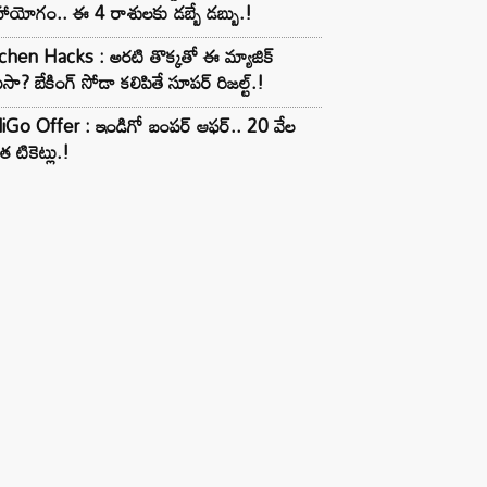
ాయోగం.. ఈ 4 రాశులకు డబ్బే డబ్బు.!
chen Hacks : అరటి తొక్కతో ఈ మ్యాజిక్
ుసా? బేకింగ్ సోడా కలిపితే సూపర్ రిజల్ట్.!
iGo Offer : ఇండిగో బంపర్ ఆఫర్.. 20 వేల
త టికెట్లు.!