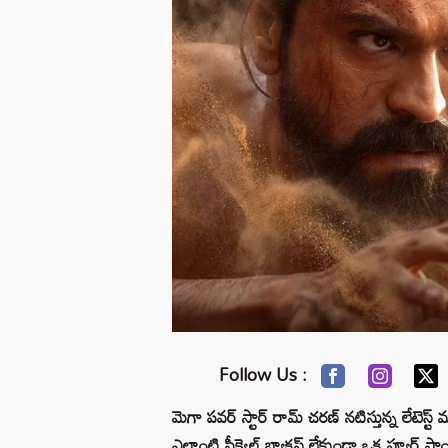
Follow Us :
మెగా పవర్ స్టార్ రామ్ చరణ్ నటిస్తున్న లేటెస్ట్ మూ
ఎలాంటి సీక్వెల్ బ్యాకప్ లేకుండా ఒక ప్యూర్ స్టా