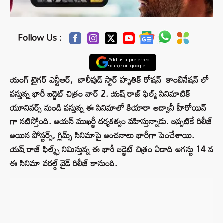
Follow Us :
Add as a preferred
source on google
యంగ్ టైగర్ ఎన్టీఆర్, బాలీవుడ్ స్టార్ హృతిక్ రోషన్ కాంబినేషన్ లో
వస్తున్న భారీ బడ్జెట్ చిత్రం వార్ 2. యష్ రాజ్ ఫిల్మ్ సినిమాటిక్
యూనివర్స్ నుండి వస్తున్న ఈ సినిమాలో కియారా అద్వానీ హీరోయిన్
గా నటిస్తోంది. ఆయన్ ముఖర్జీ దర్శకత్వం వహిస్తున్నాడు. ఇప్పటికే రిలీజ్
అయిన పోస్టర్స్, గ్లిమ్స్ సినిమాపై అంచనాలు భారీగా పెంచేశాయి.
యష్ రాజ్ ఫిల్మ్స్ నిమిస్తున్న ఈ భారీ బడ్జెట్ చిత్రం ఏడాది ఆగస్టు 14 న
ఈ సినిమా వరల్డ్ వైడ్ రిలీజ్ కానుంది.