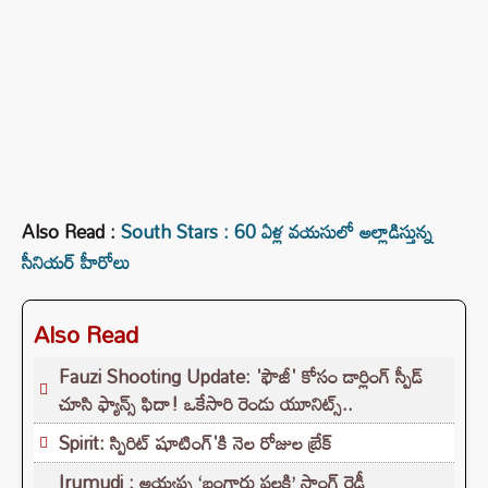
Also Read :
South Stars : 60 ఏళ్ల వయసులో అల్లాడిస్తున్న
సీనియర్ హీరోలు
Also Read
Fauzi Shooting Update: 'ఫౌజీ' కోసం డార్లింగ్ స్పీడ్
చూసి ఫ్యాన్స్ ఫిదా! ఒకేసారి రెండు యూనిట్స్..
Spirit: స్పిరిట్ షూటింగ్'కి నెల రోజుల బ్రేక్
Irumudi : అయ్యప్ప ‘బంగారు పల్లకి’ సాంగ్ రెడీ