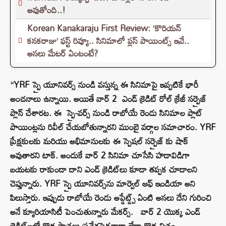
అవుతోంది..!
Korean Kanakaraju First Review: ‘కొరియన్
కనకరాజు’ ఫస్ట్ రివ్యూ.. సినిమాలో ప్లస్ పాయింట్స్ ఇవే..
అసలు మేటర్ ఏంటంటే?
“YRF స్పై యూనివర్స్ నుండి వస్తున్న ఈ సినిమాపై ఇప్పటికే భారీ
అంచనాలు ఉన్నాయి. అయితే వార్ 2 ఎండ్ క్రెడిట్ రోల్ క్రేజీ సర్ప్రైజ్
ప్లాన్ చేశారట. ఈ స్పై-వర్స్ నుండి రాబోయే రెండు సినిమాల ప్లాట్
పాయింట్లను రివీల్ చేయబోతున్నారని ముంబై వర్గాల సమాచారం. YRF
ప్రేక్షకులకు మరియు అభిమానులకు ఈ స్పెషల్ సర్పైజ్ కు షాక్
అవుతారని టాక్. అందుకే వార్ 2 సినిమా చూసేసి హడావిడిగా
బయటకు రాకుండా దాని ఎండ్ క్రెడిట్‌లు కూడా తప్పక చూడాలని
చెప్తున్నారు. YRF స్పై యూనివర్స్‌ను మార్వెల్ ఆఫ్ ఇండియా అని
పిలుస్తారు. ఇప్పుడు రాబోయే రెండు అప్డేట్డ్స్ ఏంటి అసలు దేని గురించి
అనే క్యూరియాసిటీ పెంచుతున్నారు మేకర్స్. వార్ 2 యొక్క ఎండ్
క్రెడిట్‌లలో కొత్త పాత్రలు ప్రవేశపెడతారా లేదా కొత్త చిత్రం