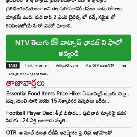
ప్రకటించబడుతుందా అని తెలుసుకోవడానికి కేవలం రెండు రోజులు
మాత్రమే ఉంది. మరి వార్ 2 ఎండ్ టైటిల్స్ లో వచ్చే సప్రైజ్ లో
కనిపించబోయే హీరో ఎవరో చూడాలి.
NTV తెలుగు
వాట్సాప్ ఛానల్ ని ఫాలో
అవ్వండి
TAGS
#hrithikroshan
AdityaChopra
ManOfMassesNTR
ntr
Telugu bookings of War2
తాజావార్తలు
Essential Food Items Price Hike: సామాన్యుడి జేబుకు చిల్లు..
పప్పు నుంచి నూనె వరకు 15 నిత్యావసర వస్తువులు ఖరీదు..
Football Player Died: తీవ్ర విషాదం.. ఫుట్‌బాల్ మ్యాచ్‌పై పడిన
పిడుగు.. 24 ఏళ్ల ఆటగాడు మృతి..
OTR: ఆ మాజీ మంత్రి టీడీపీ అధిష్టానం పై తీవ్ర ఆగ్రహంతో