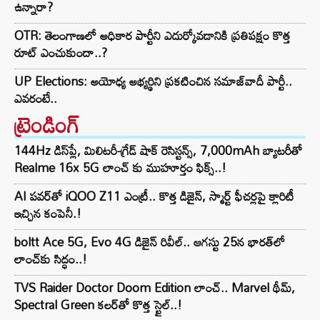
ఉన్నారా?
OTR: తెలంగాణలో అధికార పార్టీని ఎదుర్కోవడానికి ప్రతిపక్షం కొత్త
రూట్‌ ఎంచుకుందా..?
UP Elections: అయోధ్య అభ్యర్థిని ప్రకటించిన సమాజ్‌వాదీ పార్టీ..
ఎవరంటే..
ట్రెండింగ్‌
144Hz డిస్‌ప్లే, మిలిటరీ-గ్రేడ్ షాక్ రెసిస్టన్స్, 7,000mAh బ్యాటరీతో
Realme 16x 5G లాంచ్ కు ముహూర్తం ఫిక్స్..!
AI పవర్‌తో iQOO Z11 ఎంట్రీ.. కొత్త డిజైన్, స్మార్ట్ ఫీచర్లపై క్లారిటీ
ఇచ్చిన కంపెనీ.!
boltt Ace 5G, Evo 4G డిజైన్ రివీల్.. ఆగస్టు 25న భారత్‌లో
లాంచ్‌కు సిద్ధం..!
TVS Raider Doctor Doom Edition లాంచ్.. Marvel థీమ్,
Spectral Green కలర్‌తో కొత్త స్టైల్..!