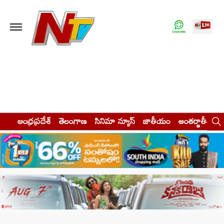
ఆంధ్రప్రదేశ్
తెలంగాణ
సినిమా న్యూస్
జాతీయం
అంతర్జాతీయం