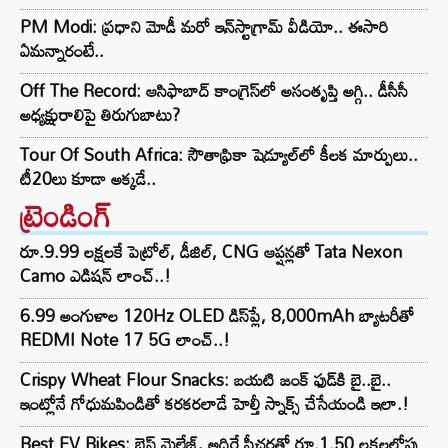
PM Modi: ప్రధాని మోడీ మరో ఇన్‌స్టాగ్రామ్ వీడియో.. ఈసారి
ఏమన్నారంటే..
Off The Record: ఆసిఫాబాద్ కాంగ్రెస్‌లో అసంతృప్తి అగ్గి.. డీసీసీ
అధ్యక్షురాలిపై తిరుగుబాటు?
Tour Of South Africa: సౌతాఫ్రికా షెడ్యూల్‌లో కీలక మార్పులు..
టీ20లు కూడా అక్కడే..
ట్రెండింగ్‌
రూ.9.99 లక్షలకే పెట్రోల్, డీజిల్, CNG ఆప్షన్లతో Tata Nexon
Camo ఎడిషన్ లాంచ్..!
6.99 అంగుళాల 120Hz OLED డిస్‌ప్లే, 8,000mAh బ్యాటరీతో
REDMI Note 17 5G లాంచ్..!
Crispy Wheat Flour Snacks: బయటి జంక్ ఫుడ్‌కి బై..బై..
ఇంట్లోనే గోధుమపిండితో కరకరలాడే హెల్తీ స్నాక్స్ చేసేయండి ఇలా.!
Best EV Bikes: బెస్ట్ మైలేజ్, అదిరే ఫీచర్లతో రూ.1.50 లక్షలలోపు