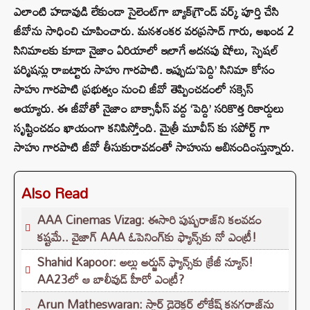
ఎలాంటి హడావుడి లేకుండా సైలెంట్‌గా బ్యాక్‌గ్రౌండ్ వర్క్ పూర్తి చేసి
జీవోను సాధించి చూపించారు. మనశంకర వరప్రసాద్ గారు, అఖండ 2
సినిమాలకు కూడా నైజాం ఏరియాలో ఇలాగే అదనపు షోలు, స్పెషల్
పర్మిషన్లు రాబట్టారు సాహు గారపాటి. ఇప్పుడు‘పెద్ది’ సినిమా కోసం
సాహు గారపాటి ప్రభుత్వం నుంచి జీవో తెప్పించడంలో సక్సెస్
అయ్యారు. ఈ జీవోతో నైజాం బాక్సాఫీస్ వద్ద ‘పెద్ది’ సరికొత్త రికార్డులు
సృష్టించడం ఖాయంగా కనిపిస్తోంది. మైత్రీ మూవీస్ కు సపోర్ట్ గా
సాహు గారపాటి జీవో తీసుకురావడంతో సాహును అబినందింస్తున్నారు.
Also Read
AAA Cinemas Vizag: ఈసారి పుష్పరాజ్‌ని కలవడం
కష్టమే.. వైజాగ్ AAA ఓపెనింగ్‌కు ఫ్యాన్స్‌కు నో ఎంట్రీ!
Shahid Kapoor: అల్లు అర్జున్ ఫ్యాన్స్‌కు క్రేజీ న్యూస్!
AA23లో ఆ బాలీవుడ్ హీరో ఎంట్రీ?
Arun Matheswaran: స్టార్ డైరెక్టర్ లోకేష్ కనగరాజ్‌ను