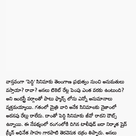
వాస్తవంగా ‘పెద్ది’ సినిమాకు తెలంగాణ ప్రభుత్వం నుంచి అనుమతులు
వస్తాయా? రావా? అసలు టికెట్ రేట్ల పెంపు ఎంత వరకు ఉంటుంది?
అని ఇండస్ట్రీ వర్గాలతో పాటు ఫ్యాన్స్ లోను ఎన్నో అనుమానాలు
వ్యక్తమయ్యాయి. గతంలో మైత్రి వారి అనేక సినిమాలకు నైజాంలో
అదనపు రేట్లు రాలేదు. దాంతో పెద్ది సినిమాకు జీవో రాదని డౌట్స్
ఉన్నాయి. ఈ నేపథ్యంలో రంగంలోకి దిగిన టాలీవుడ్ బడా నిర్మాత షైన్
స్క్రీన్ అధినేత సాహు గారపాటి తెరవెనుక చక్రం తిప్పారు. అసలు