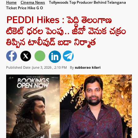
Home
Cinema News
Tollywoods Top Producer Behind Telangana
Ticket Price Hike G O
PEDDI Hikes : పెద్ది తెలంగాణ
టికెట్ ధరల పెంపు.. జీవో వెనుక చక్రం
తిప్పిన టాలీవుడ్ బడా నిర్మాత
Published Date :June 3, 2026 ,
2:10 PM
By
subbarao kilari