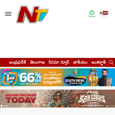
ఆంధ్రప్రదేశ్
తెలంగాణ
సినిమా న్యూస్
జాతీయం
అంతర్జాతీయం