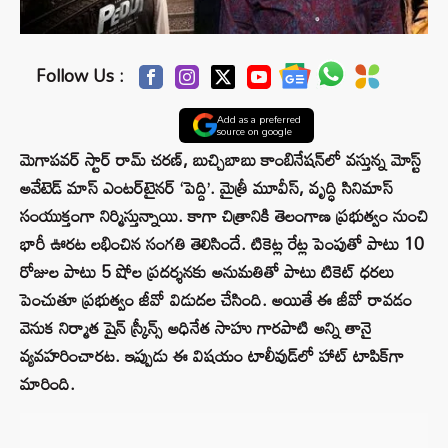
Follow Us :
Add as a preferred
source on google
మెగాపవర్ స్టార్ రామ్ చరణ్, బుచ్చిబాబు కాంబినేషన్‌లో వస్తున్న మోస్ట్
అవేటెడ్ మాస్ ఎంటర్‌టైనర్
‘
పెద్ది
’.
మైత్రీ మూవీస్, వృద్ధి సినిమాస్
సంయుక్తంగా నిర్మిస్తున్నాయి
.
కాగా చిత్రానికి తెలంగాణ ప్రభుత్వం నుంచి
భారీ ఊరట లభించిన సంగతి తెలిసిందే. టికెట్ల రేట్ల పెంపుతో పాటు 10
రోజుల పాటు 5 షోల ప్రదర్శనకు అనుమతితో పాటు టికెట్ ధరలు
పెంచుతూ ప్రభుత్వం జీవో విడుదల చేసింది. అయితే ఈ జీవో రావడం
వెనుక నిర్మాత షైన్ స్క్రీన్స్ అధినేత సాహు గారపాటి అన్ని తానై
వ్యవహరించారట. ఇప్పుడు ఈ విషయం టాలీవుడ్‌లో హాట్ టాపిక్‌గా
మారింది.