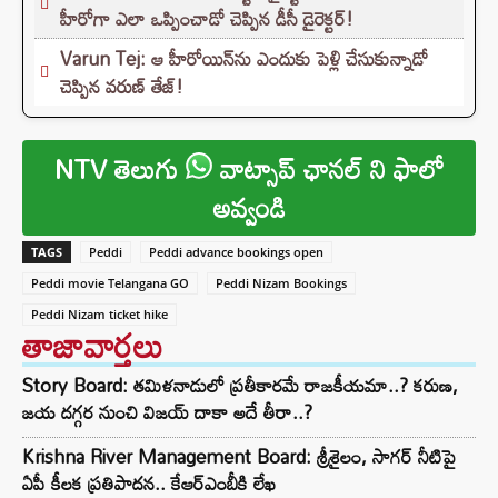
హీరోగా ఎలా ఒప్పించాడో చెప్పిన డీసీ డైరెక్టర్!
Varun Tej: ఆ హీరోయిన్‌ను ఎందుకు పెళ్లి చేసుకున్నాడో
చెప్పిన వరుణ్ తేజ్!
NTV తెలుగు
వాట్సాప్ ఛానల్ ని ఫాలో
అవ్వండి
TAGS
Peddi
Peddi advance bookings open
Peddi movie Telangana GO
Peddi Nizam Bookings
Peddi Nizam ticket hike
తాజావార్తలు
Story Board: తమిళనాడులో ప్రతీకారమే రాజకీయమా..? కరుణ,
జయ దగ్గర నుంచి విజయ్ దాకా అదే తీరా..?
Krishna River Management Board: శ్రీశైలం, సాగర్ నీటిపై
ఏపీ కీలక ప్రతిపాదన.. కేఆర్ఎంబీకి లేఖ