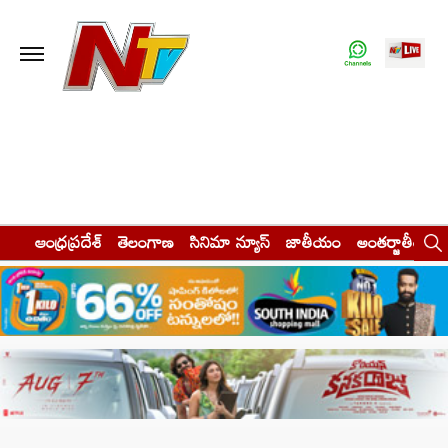
ఆంధ్రప్రదేశ్
తెలంగాణ
సినిమా న్యూస్
జాతీయం
అంతర్జాతీయం