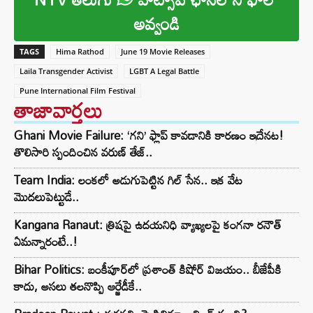
అవ్వండి
TAGS
Hima Rathod
June 19 Movie Releases
Laila Transgender Activist
LGBT A Legal Battle
Pune International Film Festival
తాజావార్తలు
Ghani Movie Failure: ‘గని’ ఫ్లాప్‌ కావడానికి కారణం ఇదేనట!
తొలిసారి స్పందించిన వరుణ్ తేజ్..
Team India: లంకలో అడుగుపెట్టిన గిల్ సేన.. ఇక వేట
మొదలుపెట్టుడే..
Kangana Ranaut: త్రిషపై ఉదయనిధి వ్యాఖ్యలపై కంగనా రనౌత్
ఏమన్నారంటే..!
Bihar Politics: బంకీపూర్‌లో ప్రశాంత్ కిషోర్ విజయం.. బీజేపీకి
కాదు, అసలు తలనొప్పి ఆర్జేడీకే..