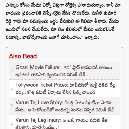
హక్కుల కోసం మేము ఎన్నో ఏళ్లుగా రోడ్లెక్కి పోరాడుతున్నాం. కానీ మా
బాధలను ప్రపంచానికి చెప్పే సరైన వేదిక దొరకలేదు. సునీల్ కుమార్
రెడ్డి గారు మా సమస్యలను అర్థం చేసుకుని ఈ సినిమా తీశారు. మేము
ఇందులో నటన చేయలేదు, మా నిజ జీవితంలో మేము అనుభవించే
నరకాన్ని, భావోద్వేగాలను అలాగే చూపించాం.” అన్నారు.
Also Read
Ghani Movie Failure: 'గని' ఫ్లాప్‌ కావడానికి కారణం
ఇదేనట! తొలిసారి స్పందించిన వరుణ్ తేజ్..
Tollywood Ticket Prices: టాలీవుడ్‌లో మళ్లీ టికెట్‌ రేట్ల
చర్చ.. కొత్త కమిటీ ఏర్పాటు చేసిన ఫిల్మ్‌ ఛాంబర్‌
Varun Tej Love Story: ఏడేళ్ల పాటు సీక్రెట్‌గా సాగిన
ప్రేమ.. ఆ హీరోయిన్‌తో బంధంపై మనసు విప్పిన వరుణ్ తేజ్
Varun Tej Leg Injury: ఆ ఒక్క గాయం వరుణ్ తేజ్
జీవితాన్ని మార్చేసిందట..!