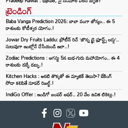
Pradeep Rawat : ఛత్రపతి, సై సినిమాల విలన్ మృతి?
ట్రెండింగ్‌
Baba Vanga Prediction 2026: బాబా వంగా జోస్యం.. ఈ 5
రాశులకు కోటీశ్వర యోగం.!
Jowar Dry Fruits Laddu: ప్రోటీన్ రిచ్ ‘జొన్న డ్రై ఫ్రూప్ట్స్ లడ్డు’..
సులువుగా ఇంట్లోనే చేసేయండి ఇలా..!
Zodiac Predictions : ఆగస్టు 5న బుధ-గురు మహాయోగం.. ఈ 4
రాశులకు డబ్బే డబ్బు.!
Kitchen Hacks : అరటి తొక్కతో ఈ మ్యాజిక్ తెలుసా? బేకింగ్
సోడా కలిపితే సూపర్ రిజల్ట్.!
IndiGo Offer : ఇండిగో బంపర్ ఆఫర్.. 20 వేల ఉచిత టికెట్లు.!