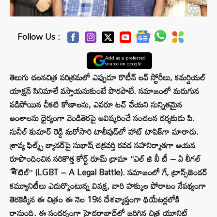
Follow Us :
Add as a preferred
source on google
తెలుగు చలనచిత్ర పరిశ్రమలో ఎప్పుడూ రొటీన్ లవ్ స్టోరీలు, కమర్షియల్
యాక్షన్ సినిమాలే వస్తాయనుకుంటే పొరపాటే. సమాజంలో మరుగున
పడిపోయిన చీకటి కోణాలను, ఎవరూ టచ్ చేయని సున్నితమైన
అంశాలను ధైర్యంగా వెండితెరపై ఆవిష్కరించే సంచలన దర్శకుడు పి.
సునీల్ కుమార్ రెడ్డి మరోసారి టాలీవుడ్‌లో హాట్ టాపిక్‌గా మారారు.
శ్రావ్య ఫిల్మ్స్ బ్యానర్‌పై సుభాష్ చక్రవర్తి రవడ సహనిర్మాతగా ఆయన
రూపొందించిన సరికొత్త కోర్ట్ రూమ్ డ్రామా “ఎల్ జి బీ టీ – ఏ లీగల్
बैటిల్” (LGBT – A Legal Battle). సమాజంలో గే, ట్రాన్స్‌జెండర్
కమ్యూనిటీలు ఎదుర్కొంటున్న వివక్ష, వారి హక్కుల పోరాటం నేపథ్యంగా
తెరకెక్కిన ఈ చిత్రం ఈ నెల 19న దేశవ్యాప్తంగా థియేటర్లలోకి
రానుంది. ఈ సందర్భంగా హైదరాబాద్‌లో జరిగిన చిత్ర యూనిట్