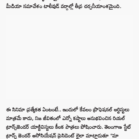
మీడియా సమావేశం టాలీవుడ్ వర్గాల్లో తీవ్ర చర్చనీయాంశమైంది.
ఈ సినిమా ప్రత్యేకత ఏంటంటే.. ఇందులో కేవలం ప్రొఫెషనల్ ఆర్టిస్టులు
మాత్రమే కాదు, నిజ జీవితంలో ఎన్నో కష్టాలు అనుభవించిన రియల్
ట్రాన్స్‌జెండర్ యాక్టివిస్టులు కీలక పాత్రలు పోషించారు. తెలంగాణ స్టేట్
ట్రాన్స్ జెండర్ అసోసియేషన్ ప్రెసిడెంట్ లైలా మాట్లాడుతూ “మా