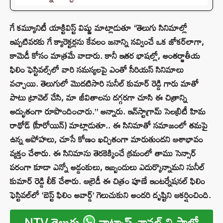
గే కమ్యూనిటీ యాక్టివిస్ట్ విష్ణు మాట్లాడుతూ “తెలుగు సినిమాల్లో
ఇప్పటివరకు గే క్యారెక్టర్లను కేవలం జనాన్ని నవ్వించే ఒక జోకర్‌లాగా,
కామెడీ కోసం మాత్రమే వాడారు. కానీ ఇతర భాషల్లో, అంతర్జాతీయ
ఫిలిం ఫెస్టివల్స్‌లో వారి సమస్యలపై ఎంతో సీరియస్ సినిమాలు
వచ్చాయి. తెలుగులో మొదటిసారి సునీల్ కుమార్ రెడ్డి గారు మాతో
పాటు ట్రావెల్ చేసి, మా జీవితాలను దగ్గరగా చూసి ఈ చిత్రాన్ని
అద్భుతంగా రూపొందించారు.” అన్నారు. ఇన్‌స్టాగ్రామ్ సెలబ్రిటీ హిమ
రాథోడ్ (హీరోయిన్) మాట్లాడుతూ.. ఈ సినిమాతో సమాజంలో తమపై
ఉన్న అపోహలు, చూసే కోణం ఖచ్చితంగా మారుతుందని ఆశాభావం
వ్యక్తం చేశారు. ఈ సినిమాను తెరకెక్కించే క్రమంలో తాము సెన్సార్
పరంగా కూడా ఎన్నో అడ్డంకులు, ఇబ్బందులు ఎదుర్కొన్నామని సునీల్
కుమార్ రెడ్డి లీక్ చేశారు. ఆల్రెడీ ఈ చిత్రం పూణే ఇంటర్నేషనల్ ఫిలిం
ఫెస్టివల్‌లో ‘బెస్ట్ ఫిలిం అవార్డ్’ గెలుచుకుని అందరి దృష్టిని ఆకర్షించింది.
NTV తెలుగు
వాట్సాప్ ఛానల్ ని ఫాలో