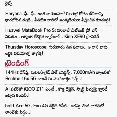
రైట్స్
Haryana: ఛీ.. ఛీ.. ఇంత దారుణమా? కూతుళ్ల కోసం జీవితాన్ని
ధారబోసిన తండ్రి.. వీడియో కాల్‌లో అంత్యక్రియలు వీక్షించిన కూతుళ్లు!
Huawei MateBook Pro S: హువావే మేట్‌బుక్ ప్రో ఎస్
విడుదల.. అత్యంత తేలికైన ల్యాప్‌టాప్.. Kirin XE90 ప్రాసెసర్
Thursday Horoscope: గురువారం దిన ఫలాలు.. ఆ రాశి వారు
ఆర్థిక విషయాల్లో జాగ్రత్త!
ట్రెండింగ్‌
144Hz డిస్‌ప్లే, మిలిటరీ-గ్రేడ్ షాక్ రెసిస్టన్స్, 7,000mAh బ్యాటరీతో
Realme 16x 5G లాంచ్ కు ముహూర్తం ఫిక్స్..!
AI పవర్‌తో iQOO Z11 ఎంట్రీ.. కొత్త డిజైన్, స్మార్ట్ ఫీచర్లపై క్లారిటీ
ఇచ్చిన కంపెనీ.!
boltt Ace 5G, Evo 4G డిజైన్ రివీల్.. ఆగస్టు 25న భారత్‌లో
లాంచ్‌కు సిద్ధం..!