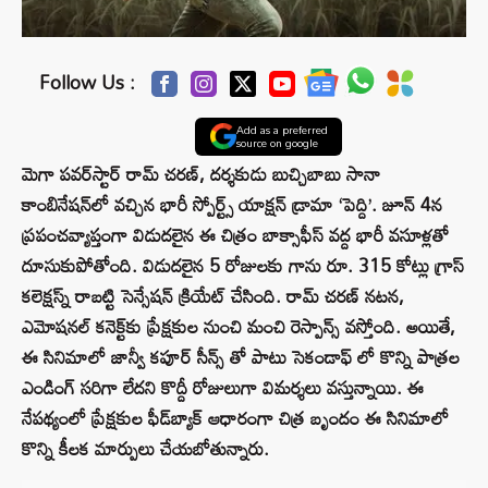
Follow Us :
Add as a preferred
source on google
మెగా పవర్‌స్టార్ రామ్ చరణ్, దర్శకుడు బుచ్చిబాబు సానా
కాంబినేషన్‌లో వచ్చిన భారీ స్పోర్ట్స్ యాక్షన్ డ్రామా
‘
పెద్ది
’
. జూన్ 4న
ప్రపంచవ్యాప్తంగా విడుదలైన ఈ చిత్రం బాక్సాఫీస్ వద్ద భారీ వసూళ్లతో
దూసుకుపోతోంది. విడుదలైన 5 రోజులకు గాను రూ. 315 కోట్లు గ్రాస్
కలెక్షస్న్ రాబట్టి సెన్సేషన్ క్రియేట్ చేసింది. రామ్ చరణ్ నటన,
ఎమోషనల్ కనెక్ట్‌కు ప్రేక్షకుల నుంచి మంచి రెస్పాన్స్ వస్తోంది. అయితే,
ఈ సినిమాలో జాన్వీ కపూర్ సీన్స్ తో పాటు సెకండాఫ్ లో కొన్ని పాత్రల
ఎండింగ్ సరిగా లేదని కొద్దీ రోజులుగా విమర్శలు వస్తున్నాయి. ఈ
నేపథ్యంలో ప్రేక్షకుల ఫీడ్‌బ్యాక్ ఆధారంగా చిత్ర బృందం ఈ సినిమాలో
కొన్ని కీలక మార్పులు చేయబోతున్నారు.