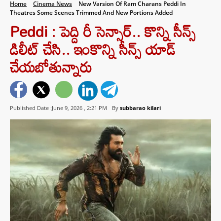
Home
Cinema News
New Varsion Of Ram Charans Peddi In
Theatres Some Scenes Trimmed And New Portions Added
Peddi : పెద్ది రీ సెన్సార్.. కొన్ని సీన్స్
డిలీట్ చేసి.. ఇంకొన్ని సీన్స్ యాడ్
చేయబోతున్నారు
Published Date :June 9, 2026 ,
2:21 PM
By
subbarao kilari