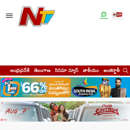
ఆంధ్రప్రదేశ్
తెలంగాణ
సినిమా న్యూస్
జాతీయం
అంతర్జాతీయం