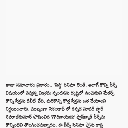
తాజా సమాచారం ప్రకారం.. ‘పెద్ది’ సినిమా లెంత్, అలాగే కొన్ని సీన్స్
విషయంలో వస్తున్న మిశ్రమ స్పందనను దృష్టిలో ఉంచుకుని మేకర్స్
కొన్ని సీన్లను డిలీట్ చేసి, మరికొన్ని కొత్త సీన్లను జత చేయాలని
నిర్ణయించారు. ముఖ్యంగా సెకండాఫ్ లో కన్నడ సూపర్ స్టార్
శివరాజ్‌కుమార్ పోషించిన
‘
గౌరినాయుడు
’
ఫ్లాష్‌బ్యాక్ సీన్స్‌ను
కొన్నింటిని తొలగించనున్నారట. ఈ సీన్స్ సినిమా ఫ్లోను కాస్త