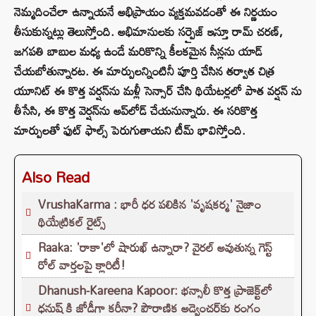
నెమ్మదించేలా ఉన్నాయనే అభిప్రాయం వ్యక్తమవడంతో ఈ నిర్ణయం
తీసుకున్నట్లు తెలుస్తోంది. అభిమానులకు సర్ప్రైజ్ ఇస్తూ రామ్ చరణ్,
జగపతి బాబుల మధ్య ఉండే మరికొన్ని కీలకమైన సీన్లను యాడ్
చేయబోతున్నారట. ఈ మార్పులన్నింటినీ పూర్తి చేసిన తర్వాత చిత్ర
యూనిట్ ఈ కొత్త వర్షన్‌ను మళ్లీ సెన్సార్ చేసి థియేటర్లలో పాత వర్షన్ ను
తీసేసి, ఈ కొత్త వెర్షన్‌ను అప్‌లోడ్ చేయనున్నారు. ఈ సరికొత్త
మార్పులతో ఫుట్ ఫాల్స్ పెరుగుతాయని టీమ్ భావిస్తోంది.
Also Read
VrushaKarma : భారీ ధర పలికిన 'వృషకర్మ' నైజాం
థియేట్రికల్ రైట్స్
Raaka: 'రాకా'లో షారుఖ్ ఉన్నారా? వైరల్ అవుతున్న గెస్ట్
రోల్ వార్తలపై క్లారిటీ!
Dhanush-Kareena Kapoor: భన్సాలీ కొత్త ప్రాజెక్ట్‌లో
ధనుష్ కి జోడీగా కరీనా? పౌరాణిక అడ్వెంచర్‌కు రంగం