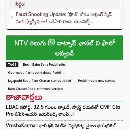
సిద్ధం!
Fauzi Shooting Update: 'ఫౌజీ' కోసం డార్లింగ్ స్పీడ్
చూసి ఫ్యాన్స్ ఫిదా! ఒకేసారి రెండు యూనిట్స్..
NTV తెలుగు
వాట్సాప్ ఛానల్ ని ఫాలో
అవ్వండి
TAGS
Buchi Babu Sana Peddi edits
Gournaidu flashback deleted Peddi
Jagapathi Babu Ram Charan scenes added
Peddi movie new scenes
Ram Charan Peddi trimmed version
తాజావార్తలు
LDAC సపోర్ట్, 32.5 గంటల బ్యాటరీ, స్మార్ట్ డయల్‌తో CMF Clip
Pro ఓపెన్-ఇయర్ ఇయర్‌బడ్స్ లాంచ్..!
VrushaKarma : భారీ ధర పలికిన ‘వృషకర్మ’ నైజాం థియేట్రికల్