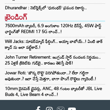
Dhurandhar : నెట్‌ఫ్లిక్స్‌లో ‘ధురంధర్’ ప్రపంచ రికార్డు..
ట్రెండింగ్‌
7500mAh బ్యాటరీ, 6.9 అంగుళాల 120Hz డిస్‌ప్లే, 45W ఫాస్ట్
ఛార్జింగ్‌తో REDMI 17 5G లాంచ్..!
Will Jacks: సూపర్‌మ్యాన్ ఫీల్డింగ్.. అయ్యా బాబోయ్..! ఏంటి జాక్
క్యాచ్ ను అలా పట్టేశావ్.!
John Turner Retirement: ఇంగ్లండ్ స్టార్ సంచలన నిర్ణయం..
25 ఏళ్లకే క్రికెట్‌కు గుడ్‌బై.. కారణం తెలిస్తే షాక్!
Jowar Roti: ‘జొన్న రొట్టె’ విరిగిపోతుందా..? లేదా గట్టిగా
అవుతుందా.? ఇలా చేస్తే మెత్తగా, బాగా పొంగే రొట్టెలు గ్యారెంటీ.!
10mm డైనమిక్ డ్రైవర్లు, ANC, 48 గంటల బ్యాటరీతో JBL Live
Buds 4, Live Beam 4 లాంచ్..!