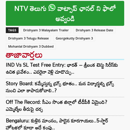
NTV తెలుగు
వాట్సాప్ ఛానల్ ని ఫాలో
అవ్వండి
TAGS
Drishyam 3 Malayalam Trailer
Drishyam 3 Release Date
Drishyam 3 Telugu Release
Georgekutty Drishyam 3
Mohanlal Drishyam 3 Dubbed
తాజావార్తలు
IND Vs SL Test Free Entry: భారత్ – శ్రీలంక టెస్టు సిరీస్‌కు
ఉచిత ప్రవేశం.. ఎవరైనా వెళ్లి చూడొచ్చు..
Story Board: కమ్మేస్తున్న డ్రగ్స్ భూతం.. మన విద్యార్థుల్ని డ్రగ్స్
నుంచి ఎలా కాపాడుకోవాలి..?
Off The Record: సీఎం సొంత జిల్లాలో టీడీపీకి ఏమైంది?
ఎమ్మెల్యేల తీరుపై చర్చ
Bengaluru: కుళ్లిన మాంసం, పాడైన కూరగాయలు..5-స్టార్
హోటళ్లలో కూడా అదే కంపు..