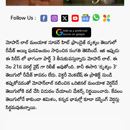
Follow Us :
Add as a preferred
source on google
మోహన్ లాల్ మలయాళ సూపర్ హిట్ ఫ్రాంచైజ్ దృశ్యం తెలుగులో
రీమేక్ అయ్యి ఘనవిజయం సాధించిన సంగతి తెలిసిందే. ఇక ఇప్పుడు
ఈ సిరీస్ లో భాగంగా పార్ట్ 3 తీసుకువస్తున్నాడు మోహన్ లాల్. ఈ
నెల 21న వరల్డ్ వైడ్ గా రిలీజ్ అవుతోంది. కానీ ఈసారి
‘
దృశ్యం 3
‘
తెలుగులో రీమేక్ కావడం లేదు. విక్టరీ వెంకటేష్ ఈ ప్రాజెక్ట్ నుండి
తప్పుకోవడంతో మోహన్‌లాల్ నటించిన ఒరిజినల్ మలయాళ వెర్షన్‌నే
తెలుగులోకి డబ్ చేసి విడుదల చేయాలని మేకర్స్ నిర్ణయించారు. కేవలం
తెలుగులోనే కాకుండా తమిళం, కన్నడ భాషల్లో కూడా డబ్బింగ్ వెర్షన్లు
సిద్ధమవుతున్నాయి.