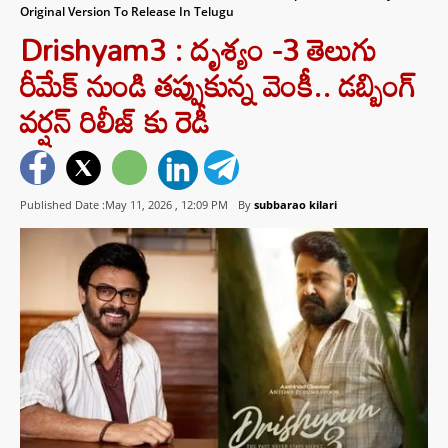
Original Version To Release In Telugu
Drishyam3 : దృశ్యం -3 తెలుగు
రీమేక్ నుండి తప్పుకున్న వెంకీ.. డబ్బింగ్
వర్షన్ రిలీజ్ కు రెడీ
Published Date :May 11, 2026 ,
12:09 PM
By
subbarao kilari