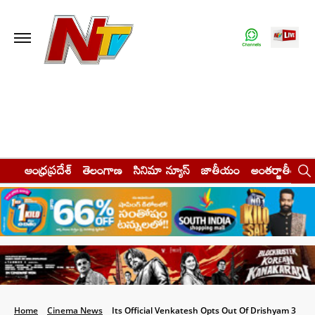
ఆంధ్రప్రదేశ్
తెలంగాణ
సినిమా న్యూస్
జాతీయం
అంతర్జాతీయం
Home
Cinema News
Its Official Venkatesh Opts Out Of Drishyam 3