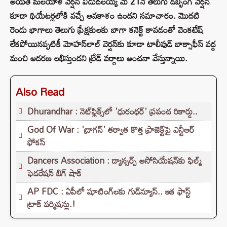
అయితే మలయాళ వెర్షన్ విడుదలయ్యే మే 21నే తెలుగు డబ్బింగ్ వెర్షన్
కూడా థియేటర్లలోకి వచ్చే అవకాశం ఉందని సమాచారం. మొదటి
రెండు భాగాలు తెలుగు ప్రేక్షకులకు బాగా కనెక్ట్ కావడంతో వెంకటేష్
లేకపోయినప్పటికీ మోహన్‌లాల్ వెర్షన్‌కు కూడా టాలీవుడ్ బాక్సాఫీస్ వద్ద
మంచి ఆదరణ లభిస్తుందని ట్రేడ్ వర్గాలు అంచనా వేస్తున్నాయి.
Also Read
Dhurandhar : నెట్‌ఫ్లిక్స్‌లో 'ధురంధర్' ప్రపంచ రికార్డు..
God Of War : 'డ్రాగన్' తర్వాత కొత్త ప్రాజెక్ట్‌పై ఎన్టీఆర్
ఫోకస్
Dancers Association : డ్యాన్సర్స్ అసోసియేషన్‌కు ఫిల్మ్
ఫెడరేషన్ బిగ్ షాక్
AP FDC : ఏపీలో షూటింగ్‌లకు గుడ్‌న్యూస్.. ఇక ఫాస్ట్
ట్రాక్ పర్మిషన్లు.!