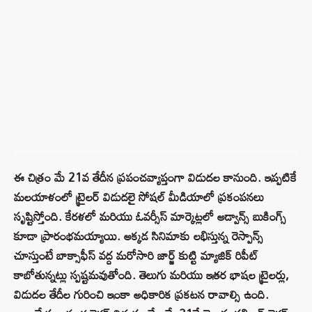
ఈ చిత్రం మే 21వ తేదీన ప్రపంచవ్యాప్తంగా విడుదల కానుంది. ఇప్పటికే
మలయాళంలో ట్రైలర్ విడుదలై సోషల్ మీడియాలో ప్రకంపనలు
సృష్టిస్తోంది. కేరళలో మరియు ఓవర్సీస్ మార్కెట్లలో అడ్వాన్స్ బుకింగ్స్
కూడా ప్రారంభమయ్యాయి. అక్కడ సినిమాకు లభిస్తున్న రెస్పాన్స్
చూస్తుంటే బాక్సాఫీస్ వద్ద మరోసారి జార్జ్ కుట్టి మ్యాజిక్ రిపీట్
కాబోతున్నట్లు స్పష్టమవుతోంది. తెలుగు మరియు ఇతర భాషల ట్రైలర్లు,
విడుదల తేదీల గురించి ఇంకా అధికారిక ప్రకటన రావాల్సి ఉంది.