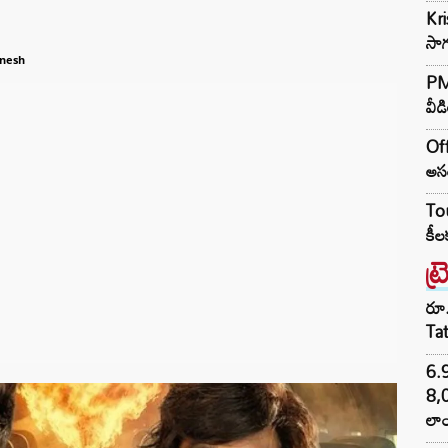
Kr
సాగ
anesh
PM 
వీడ
Off
అసం
Tou
కీల
ట్
రూ.
Ta
6.
8,
లాం