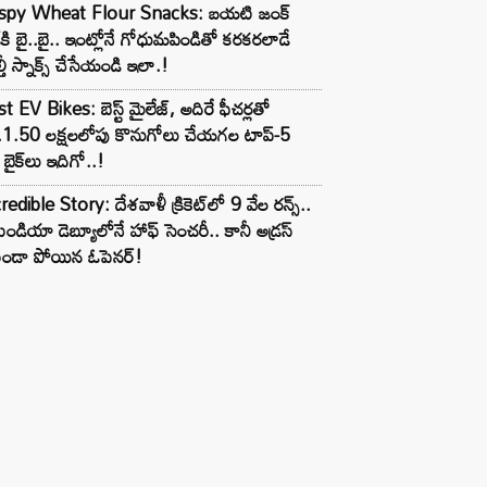
ispy Wheat Flour Snacks: బయటి జంక్
్‌కి బై..బై.. ఇంట్లోనే గోధుమపిండితో కరకరలాడే
్తీ స్నాక్స్ చేసేయండి ఇలా.!
t EV Bikes: బెస్ట్ మైలేజ్, అదిరే ఫీచర్లతో
.1.50 లక్షలలోపు కొనుగోలు చేయగల టాప్-5
బైక్‌లు ఇదిగో..!
redible Story: దేశవాళీ క్రికెట్‌లో 9 వేల రన్స్..
ిండియా డెబ్యూలోనే హాఫ్ సెంచరీ.. కానీ అడ్రస్
కుండా పోయిన ఓపెనర్!