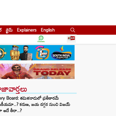
ల్
క్రైమ్
Explainers
English
ాజావార్తలు
ory Board: తమిళనాడులో ప్రతీకారమే
జకీయమా..? కరుణ, జయ దగ్గర నుంచి విజయ్
ా అదే తీరా..?