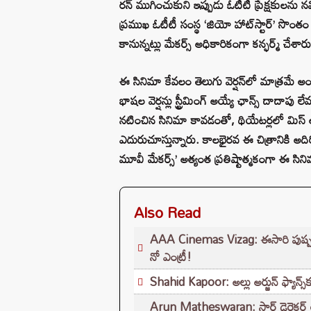
రన్ ముగించుకుని ఇప్పుడు ఓటీటీ ప్రేక్షకులను నవ్
ప్రముఖ ఓటీటీ సంస్థ ‘జియో హాట్‌స్టార్’ సొంతం చ
కానున్నట్లు మేకర్స్ అధికారికంగా కన్ఫర్మ్ చేశారు
ఈ సినిమా కేవలం తెలుగు వెర్షన్‌లో మాత్రమే
భాషల వెర్షన్లు స్ట్రీమింగ్ అయ్యే ఛాన్స్ దాదాపు లే
నటించిన సినిమా కావడంతో, థియేటర్లలో మిస్ అ
ఎదురుచూస్తున్నారు. కాలభైరవ ఈ చిత్రానికి అది
మూవీ మేకర్స్’ అత్యంత ప్రతిష్టాత్మకంగా ఈ సినిమ
Also Read
AAA Cinemas Vizag: ఈసారి పుష్పరాజ్
నో ఎంట్రీ!
Shahid Kapoor: అల్లు అర్జున్ ఫ్యాన్స్
Arun Matheswaran: స్టార్ డైరెక్టర్ 