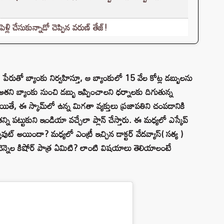
లి చేసుకున్నాడో చెప్పిన వరుణ్ తేజ్!
 పేరుతో బ్యాంకు నిర్వహిస్తూ, ఆ బ్యాంకులో 15 వేల కోట్ల డబ్బులను
అతని బ్యాంకు నుంచి డబ్బు ఇప్పించాలని ధర్నాలకు దిగుతున్న
, ఈ స్కామ్‌లో ఉన్న మిగతా వ్యక్తులు ప్రజాపతిని చంపడానికి
్ని పట్టుకుని ఇండియా వచ్చేలా ప్లాన్ చేస్తారు. ఈ మధ్యలో ఎస్కేప్
్కవుట్ అయిందా? మధ్యలో ఎంట్రీ ఇచ్చిన డాక్టర్ వేదవ్యాస్( సత్య )
వెన్నెల కిషోర్ పాత్ర ఏమిటి? లాంటి విషయాలు తెలియాలంటే