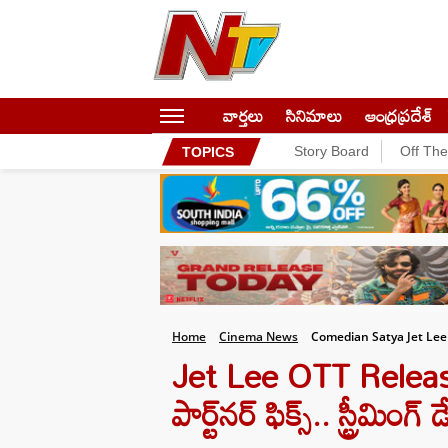
వార్తలు
సినిమాలు
ఆంధ్రప్రదేశ్
Story Board
Off Th
TOPICS
Home
Cinema News
Comedian Satya Jet Lee
Jet Lee OTT Release: స
పార్ట్‌నర్ ఫిక్స్.. స్ట్రీమింగ్