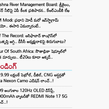
ishna River Management Board: శ్రీశైలం,
ర్ నీటిపై ఏపీ కీలక ప్రతిపాదన.. కేఆర్ఎంబీకి లేఖ
Modi: ప్రధాని మోడీ మరో ఇన్‌స్టాగ్రామ్
ియో.. ఈసారి ఏమన్నారంటే..
 The Record: ఆసిఫాబాద్ కాంగ్రెస్‌లో
తృప్తి అగ్గి.. డీసీసీ అధ్యక్షురాలిపై తిరుగుబాటు?
r Of South Africa: సౌతాఫ్రికా షెడ్యూల్‌లో
క మార్పులు.. టీ20లు కూడా అక్కడే..
రెండింగ్‌
9.99 లక్షలకే పెట్రోల్, డీజిల్, CNG ఆప్షన్లతో
ta Nexon Camo ఎడిషన్ లాంచ్..!
99 అంగుళాల 120Hz OLED డిస్‌ప్లే,
000mAh బ్యాటరీతో REDMI Note 17 5G
చ్..!