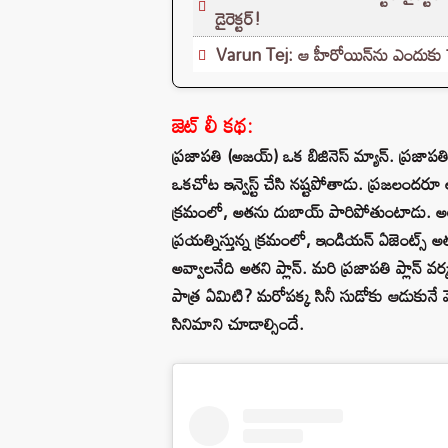
డైరెక్టర్!
Varun Tej: ఆ హీరోయిన్‌ను ఎందుకు పెళ్
జెట్ లీ కథ:
ప్రజాపతి (అజయ్) ఒక బిజినెస్ మ్యాన్. ప్రజాపతి
ఒకచోట ఇన్వెస్ట్ చేసి నష్టపోతాడు. ప్రజలందరూ 
క్రమంలో, అతను దుబాయ్ పారిపోతుంటాడు. అయితే
ప్రయత్నిస్తున్న క్రమంలో, ఇండియన్ ఏజెంట్స్ అతన
అవ్వాలనేది అతని ప్లాన్. మరి ప్రజాపతి ప్లాన్ వర
పాత్ర ఏమిటి? మరోపక్క సినీ సుడోకు ఆడుకునే 
సినిమాని చూడాల్సిందే.