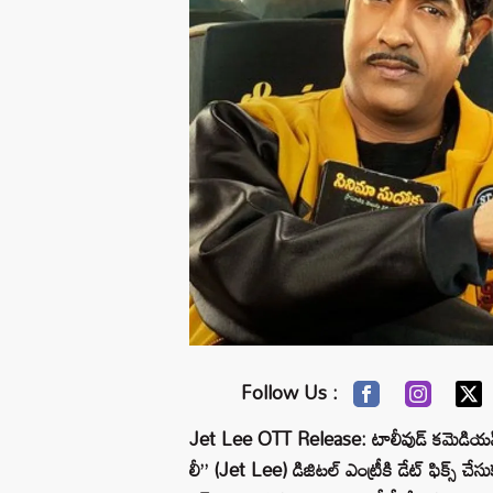
Follow Us :
Jet Lee OTT Release: టాలీవుడ్ కమెడియన్ సత్
లీ” (Jet Lee) డిజిటల్ ఎంట్రీకి డేట్ ఫిక్స్ చేసుక