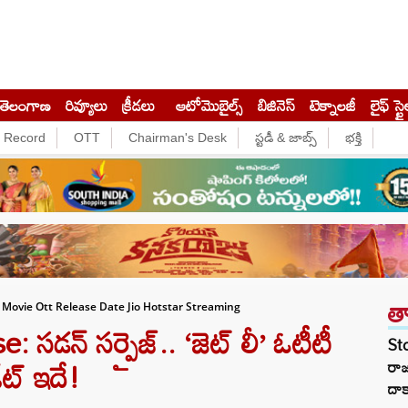
తెలంగాణ
రివ్యూలు
క్రీడలు
ఆటోమొబైల్స్
బిజినెస్‌
టెక్నాలజీ
లైఫ్ స్టై
e Record
OTT
Chairman's Desk
స్టడీ & జాబ్స్
భక్తి
త
 Movie Ott Release Date Jio Hotstar Streaming
డన్ సర్ప్రైజ్.. ‘జెట్ లీ’ ఓటీటీ
St
 డేట్ ఇదే!
రా
దాక