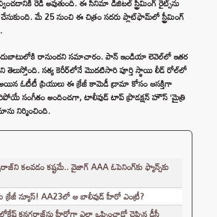
వించడానికి రెడీ అవుతుంది. ఈ సినిమా డిజిటల్ స్ట్రీమింగ్ రైట్స్‌ను
ేసుకుంది. మే 25 నుంచి ఈ చిత్రం సదరు ప్లాట్‌ఫామ్‌లో స్ట్రీమింగ్
.
 అందుబాటులోకి రానుందని సమాచారం. పాన్ ఇండియా లెవెల్‌లో ఇతర
వని తెలుస్తోంది. సత్య కెరీర్‌లోనే మొదటిసారి పూర్తి స్థాయి లీడ్ రోల్‌లో
యిన ఓటీటీ ప్రియులు ఈ క్రేజీ కామెడీ డ్రామా కోసం ఆసక్తిగా
రిపోయే సంగీతం అందించగా, టాలీవుడ్ టాప్ ప్రొడక్షన్ హౌస్ ‘మైత్రి
ాను నిర్మించింది.
‌ని కలవడం కష్టమే.. వైజాగ్ AAA ఓపెనింగ్‌కు ఫ్యాన్స్‌కు
‌కు క్రేజీ న్యూస్! AA23లో ఆ బాలీవుడ్ హీరో ఎంట్రీ?
లోకేష్ కనగరాజ్‌ను హీరోగా ఎలా ఒప్పించాడో చెప్పిన డీసీ