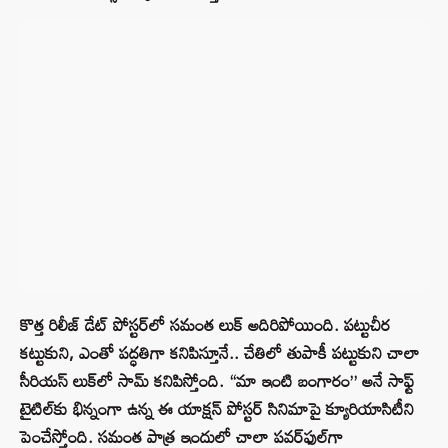
కొత్త రిలీజ్ డేట్ పోస్టర్‌లో సమంత లుక్ అదిరిపోయింది. పట్టుచీర
కట్టుకుని, ఎంతో పద్ధతిగా కనిపిస్తూనే.. చేతిలో తుపాకీ పట్టుకుని చాలా
సీరియస్ లుక్‌లో సామ్ కనిపిస్తోంది. “మా ఇంటి బంగారం” అనే సాఫ్ట్
టైటిల్‌కు భిన్నంగా ఉన్న ఈ యాక్షన్ పోస్టర్ సినిమాపై క్యూరియాసిటీని
పెంచేస్తోంది. సమంత పాత్ర ఇందులో చాలా పవర్‌ఫుల్‌గా