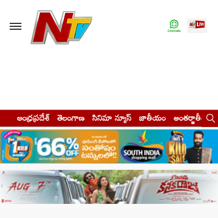
ఆంధ్రప్రదేశ్
తెలంగాణ
సినిమా న్యూస్
జాతీయం
అంతర్జాతీయం