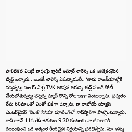
పొలిటికల్ ఎంట్రీ వార్తలపై క్లారిటీ ఇస్తూనే లారెన్స్ ఒక ఆసక్తికరమైన
ట్విస్ట్ ఇచ్చారు.. ఇంతకీ లారెన్స్ ఏమన్నాడంటే.. ‘తాను రాజకీయాల్లోకి
వస్తున్నట్లు విజయ్ పార్టీ TVK తరపున తిరుచ్చి ఈస్ట్ నుండి పోటీ
చేయబోతున్నట్టు వస్తున్న న్యూస్ కొన్ని రోజులుగా వింటున్నాను. ప్రస్తుతం
నేను సినిమాలతో ఎంతో బిజీగా ఉన్నాను, నా రాబోయే యాక్షన్
ఎంటర్‌టైనర్ ‘బెంజ్’ సినిమా షూటింగ్‌లో నాన్‌స్టాప్‌గా పాల్గొంటున్నాను.
కానీ జూన్ 11వ తేదీ ఉదయం 9:30 గంటలకు నా జీవితానికి
సంబంధించి ఒక అత్యంత కీలకమైన నిర్ణయాన్ని ప్రకటిస్తాను. మా అమ్మ