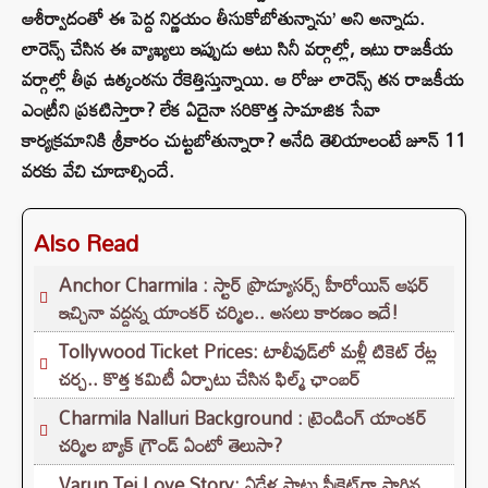
ఆశీర్వాదంతో ఈ పెద్ద నిర్ణయం తీసుకోబోతున్నాను’ అని అన్నాడు.
లారెన్స్ చేసిన ఈ వ్యాఖ్యలు ఇప్పుడు అటు సినీ వర్గాల్లో, ఇటు రాజకీయ
వర్గాల్లో తీవ్ర ఉత్కంఠను రేకెత్తిస్తున్నాయి. ఆ రోజు లారెన్స్ తన రాజకీయ
ఎంట్రీని ప్రకటిస్తారా? లేక ఏదైనా సరికొత్త సామాజిక సేవా
కార్యక్రమానికి శ్రీకారం చుట్టబోతున్నారా? అనేది తెలియాలంటే జూన్ 11
వరకు వేచి చూడాల్సిందే.
Also Read
Anchor Charmila : స్టార్ ప్రొడ్యూసర్స్ హీరోయిన్ ఆఫర్
ఇచ్చినా వద్దన్న యాంకర్ చర్మిల.. అసలు కారణం ఇదే!
Tollywood Ticket Prices: టాలీవుడ్‌లో మళ్లీ టికెట్‌ రేట్ల
చర్చ.. కొత్త కమిటీ ఏర్పాటు చేసిన ఫిల్మ్‌ ఛాంబర్‌
Charmila Nalluri Background : ట్రెండింగ్ యాంకర్
చర్మిల బ్యాక్ గ్రౌండ్ ఏంటో తెలుసా?
Varun Tej Love Story: ఏడేళ్ల పాటు సీక్రెట్‌గా సాగిన