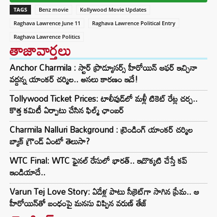
TAGS
Benz movie
Kollywood Movie Updates
Raghava Lawrence June 11
Raghava Lawrence Political Entry
Raghava Lawrence Politics
తాజావార్తలు
Anchor Charmila : స్టార్ ప్రొడ్యూసర్స్ హీరోయిన్ ఆఫర్ ఇచ్చినా
వద్దన్న యాంకర్ చర్మిల.. అసలు కారణం ఇదే!
Tollywood Ticket Prices: టాలీవుడ్‌లో మళ్లీ టికెట్‌ రేట్ల చర్చ..
కొత్త కమిటీ ఏర్పాటు చేసిన ఫిల్మ్‌ ఛాంబర్‌
Charmila Nalluri Background : ట్రెండింగ్ యాంకర్ చర్మిల
బ్యాక్ గ్రౌండ్ ఏంటో తెలుసా?
WTC Final: WTC ఫైనల్ రేసులో భారత్.. ఇదొక్కటి చేస్తే కప్
ఇండియాదే..
Varun Tej Love Story: ఏడేళ్ల పాటు సీక్రెట్‌గా సాగిన ప్రేమ.. ఆ
హీరోయిన్‌తో బంధంపై మనసు విప్పిన వరుణ్ తేజ్