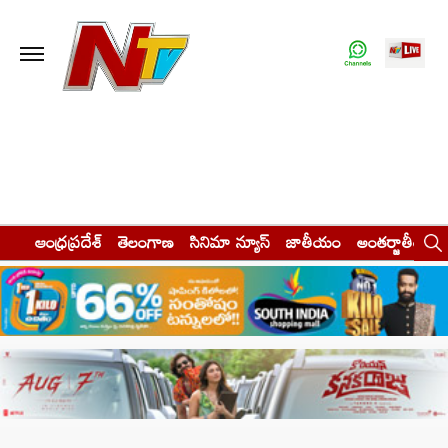
ఆంధ్రప్రదేశ్
తెలంగాణ
సినిమా న్యూస్
జాతీయం
అంతర్జాతీయం