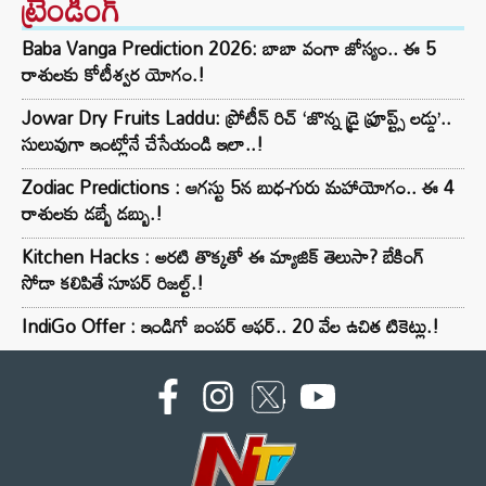
ట్రెండింగ్‌
Baba Vanga Prediction 2026: బాబా వంగా జోస్యం.. ఈ 5
రాశులకు కోటీశ్వర యోగం.!
Jowar Dry Fruits Laddu: ప్రోటీన్ రిచ్ ‘జొన్న డ్రై ఫ్రూప్ట్స్ లడ్డు’..
సులువుగా ఇంట్లోనే చేసేయండి ఇలా..!
Zodiac Predictions : ఆగస్టు 5న బుధ-గురు మహాయోగం.. ఈ 4
రాశులకు డబ్బే డబ్బు.!
Kitchen Hacks : అరటి తొక్కతో ఈ మ్యాజిక్ తెలుసా? బేకింగ్
సోడా కలిపితే సూపర్ రిజల్ట్.!
IndiGo Offer : ఇండిగో బంపర్ ఆఫర్.. 20 వేల ఉచిత టికెట్లు.!