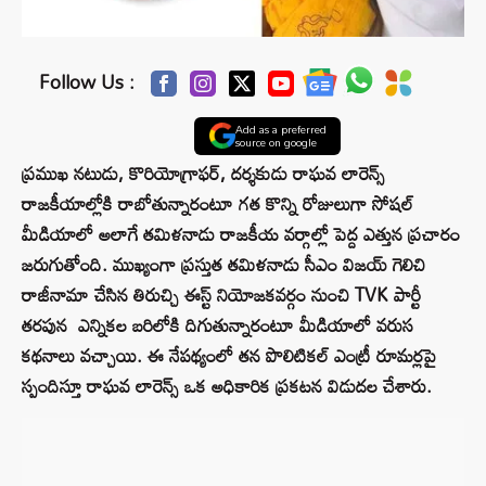
Follow Us :
Add as a preferred
source on google
ప్రముఖ నటుడు, కొరియోగ్రాఫర్, దర్శకుడు రాఘవ లారెన్స్
రాజకీయాల్లోకి రాబోతున్నారంటూ గత కొన్ని రోజులుగా సోషల్
మీడియాలో అలాగే తమిళనాడు రాజకీయ వర్గాల్లో పెద్ద ఎత్తున ప్రచారం
జరుగుతోంది. ముఖ్యంగా ప్రస్తుత తమిళనాడు సీఎం విజయ్ గెలిచి
రాజీనామా చేసిన తిరుచ్చి ఈస్ట్ నియోజకవర్గం నుంచి TVK పార్టీ
తరపున ఎన్నికల బరిలోకి దిగుతున్నారంటూ మీడియాలో వరుస
కథనాలు వచ్చాయి. ఈ నేపథ్యంలో తన పొలిటికల్ ఎంట్రీ రూమర్లపై
స్పందిస్తూ రాఘవ లారెన్స్ ఒక అధికారిక ప్రకటన విడుదల చేశారు.