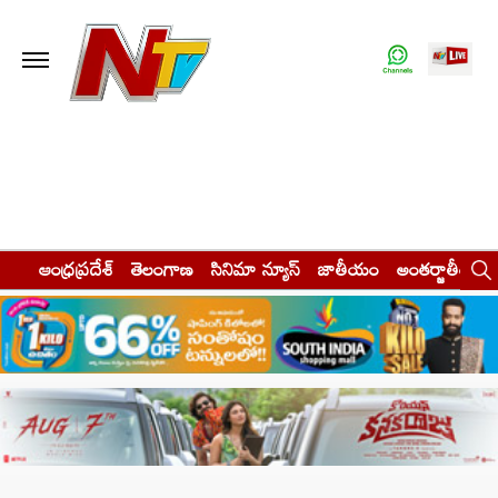
ఆంధ్రప్రదేశ్
తెలంగాణ
సినిమా న్యూస్
జాతీయం
అంతర్జాతీయం