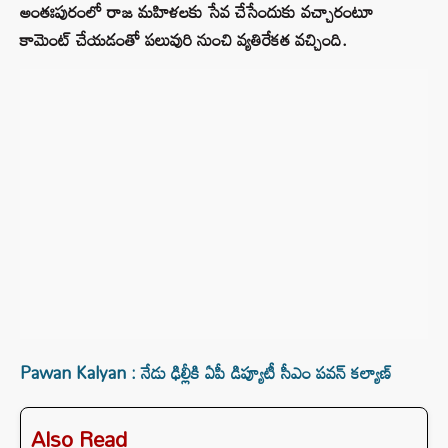
అంతఃపురంలో రాజ మహిళలకు సేవ చేసేందుకు వచ్చారంటూ
కామెంట్ చేయడంతో పలువురి నుంచి వ్యతిరేకత వచ్చింది.
Pawan Kalyan : నేడు ఢిల్లీకి ఏపీ డిప్యూటీ సీఎం పవన్‌ కల్యాణ్‌
Also Read