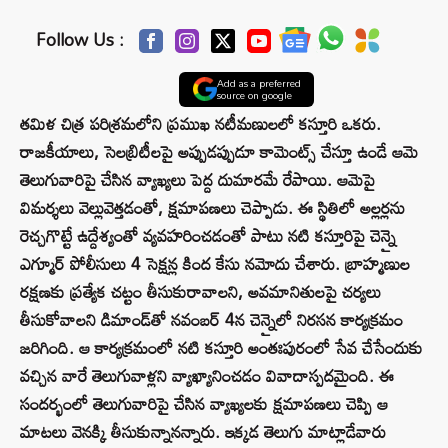
Follow Us :
Add as a preferred
source on google
తమిళ చిత్ర పరిశ్రమలోని ప్రముఖ నటీమణులలో కస్తూరి ఒకరు.
రాజకీయాలు, సెలబ్రిటీలపై అప్పుడప్పుడూ కామెంట్స్ చేస్తూ ఉండే ఆమె
తెలుగువారిపై చేసిన వ్యాఖ్యలు పెద్ద దుమారమే రేపాయి. ఆమెపై
విమర్శలు వెల్లువెత్తడంతో, క్షమాపణలు చెప్పాడు. ఈ స్థితిలో అల్లర్లను
రెచ్చగొట్టే ఉద్దేశ్యంతో వ్యవహరించడంతో పాటు నటి కస్తూరిపై చెన్నై
ఎగ్మూర్ పోలీసులు 4 సెక్షన్ల కింద కేసు నమోదు చేశారు. బ్రాహ్మణుల
రక్షణకు ప్రత్యేక చట్టం తీసుకురావాలని, అవమానితులపై చర్యలు
తీసుకోవాలని డిమాండ్‌తో నవంబర్‌ 4న చెన్నైలో నిరసన కార్యక్రమం
జరిగింది. ఆ కార్యక్రమంలో నటి కస్తూరి అంతఃపురంలో సేవ చేసేందుకు
వచ్చిన వారే తెలుగువాళ్లని వ్యాఖ్యానించడం వివాదాస్పదమైంది. ఈ
సందర్భంలో తెలుగువారిపై చేసిన వ్యాఖ్యలకు క్షమాపణలు చెప్పి ఆ
మాటలు వెనక్కి తీసుకున్నానన్నారు. ఇక్కడ తెలుగు మాట్లాడేవారు