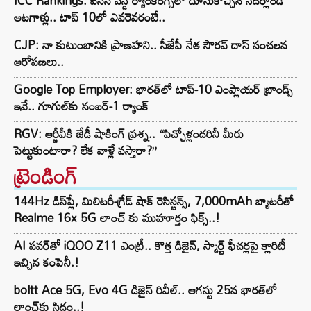
ICC Rankings: ఐసీసీ వన్డే ర్యాంకింగ్స్‌లో దూసుకొచ్చిన నెదర్లాండ్
ఆటగాళ్లు.. టాప్ 10లో ఎవరెవరంటే..
CJP: నా కుటుంబానికి ప్రాణహని.. సీజేపీ నేత సౌరవ్ దాస్ సంచలన
ఆరోపణలు..
Google Top Employer: భారత్‌లో టాప్-10 ఎంప్లాయర్ బ్రాండ్స్
ఇవే.. గూగుల్‌కు నంబర్-1 ర్యాంక్
RGV: ఆర్జీవీకి జేడీ షాకింగ్ ప్రశ్న.. “పిచ్చోళ్లందరినీ మీరు
పెట్టుకుంటారా? లేక వాళ్లే వస్తారా?”
ట్రెండింగ్‌
144Hz డిస్‌ప్లే, మిలిటరీ-గ్రేడ్ షాక్ రెసిస్టన్స్, 7,000mAh బ్యాటరీతో
Realme 16x 5G లాంచ్ కు ముహూర్తం ఫిక్స్..!
AI పవర్‌తో iQOO Z11 ఎంట్రీ.. కొత్త డిజైన్, స్మార్ట్ ఫీచర్లపై క్లారిటీ
ఇచ్చిన కంపెనీ.!
boltt Ace 5G, Evo 4G డిజైన్ రివీల్.. ఆగస్టు 25న భారత్‌లో
లాంచ్‌కు సిద్ధం..!