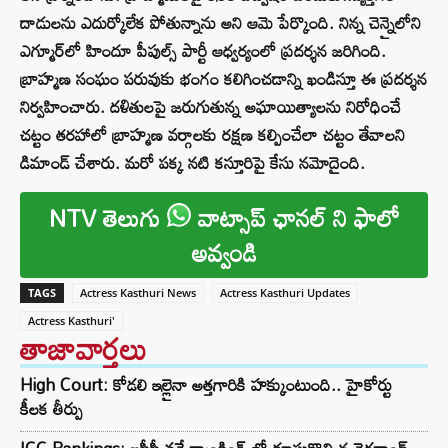
దాడులను ఎదుర్కోలేక పోతున్నాను అని ఆమె పేర్కొంది. నిన్న చెన్నైలోని
ఎగ్మూర్‌లో హిందూ పీపుల్స్ పార్టీ ఆధ్వర్యంలో ప్రదర్శన జరిగింది.
బ్రాహ్మణ సంఘం పరువుకు భంగం కలిగించడాన్ని ఖండిస్తూ ఈ ప్రదర్శన
నిర్వహించారు. దళితులపై జరుగుతున్న అఘాయిత్యాలను నిరోధించే
చట్టం తరహాలో బ్రాహ్మణ వర్గాలకు రక్షణ కల్పించేలా చట్టం తేవాలని
డిమాండ్‌ చేశారు. మరో పక్క నటి కస్తూరిపై కేసు నమోదైంది.
NTV తెలుగు
వాట్సాప్ ఛానల్ ని ఫాలో
అవ్వండి
TAGS
Actress Kasthuri News
Actress Kasthuri Updates
Actress Kasthuri'
తాజావార్తలు
High Court: కోడలి ఇల్లైనా అత్తగారికి హక్కుంటుంది.. హైకోర్టు
కీలక తీర్పు