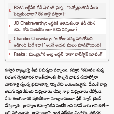
RGV: ఆర్జీవీకి జేడీ షాకింగ్ ప్రశ్న.. “పిచ్చోళ్లందరినీ మీరు
పెట్టుకుంటారా? లేక వాళ్లే వస్తారా?”
JD Chakravarthy: ఆర్జీవీకి తెలియకుండా జేడీ చేసిన
పని.. కోన వెంకట్‌కు అలా కలిసి వచ్చిందా?
Chandini Chowdary: "ఆ రోజు నన్ను పడుకోమని
అడిగింది మీరే కదా!" అంటే ఆయన ముఖం మాడిపోయింది!
Raaka : ముంబైలోనే అల్లు అర్జున్ ‘రాకా’ నాన్‌స్టాప్ షూటింగ్
కస్తూరి వ్యాఖ్యలపై తీవ్ర విమర్శలు వచ్చాయి. కస్తూరి “తమిళుల మధ్య
విభజన ద్వేషపూరిత రాజకీయాలకు పాల్పడే ద్రావిడ డయాస్పోరా
మోసగాళ్ల ద్వంద్వ ప్రమాణాన్ని నిన్న నేను బయటపెట్టాను. డీఎంకే నాపై
తెలుగు వ్యతిరేకులని దుష్ప్రచారం చేస్తూ నాపై దుష్ప్రచారం చేస్తోంది.
నేను తెలుగువారికి వ్యతిరేకంగా మాట్లాడానంటూ ఫేక్ న్యూస్ ట్రెండ్
చేస్తున్నారు. బ్రాహ్మణ కమ్యూనిటీని వంటేరి అని పిలిచే వారు తమిళులేనా
అని ప్రశ్నించాను. బ్రాహ్మణులపై ఇంత విద్వేషం ఎందుకు..వ్యక్తిగత