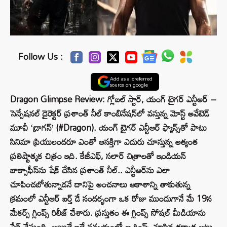
Follow Us :
Add as a preferred
source on google
Dragon Glimpse Review: గ్లోబల్ స్టార్, యంగ్ టైగర్ ఎన్టీఆర్ –
సెన్సేషనల్ డైరెక్టర్ ప్రశాంత్ నీల్ కాంబినేషన్‌లో వస్తున్న మోస్ట్ అవేటెడ్
మూవీ ‘డ్రాగన్’ (#Dragon). యంగ్ టైగర్ ఎన్టీఆర్ ఫ్యాన్స్‌తో పాటు
సినిమా ప్రియులందరూ ఎంతో ఆసక్తిగా ఎదురు చూస్తున్న అత్యంత
ప్రతిష్టాత్మక చిత్రం ఇది. కేజీఎఫ్, సలార్ చిత్రాలతో ఇండియన్
బాక్సాఫీస్‌ను షేక్ చేసిన ప్రశాంత్ నీల్.. ఎన్టీఆర్‌ను ఎలా
చూపించబోతున్నాడనే దానిపై అంచనాలు ఆకాశాన్ని తాకుతున్న
క్రమంలో ఎన్టీఆర్ బర్త్ డే సందర్భంగా ఒక రోజు ముందుగానే మే 19న
మేకర్స్ గ్లింప్స్ రిలీజ్ చేశారు. ప్రస్తుతం ఈ గ్లింప్స్ సోషల్ మీడియాను
షేక్ చేస్తుంది. అయితే ఇదే సమయంలో ఆ గ్లింప్స్ చూసిన తర్వాత అటు