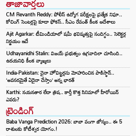
తాజావార్తలు
CM Revanth Reddy: పోలీస్ ఉద్యోగ పరీక్షలపై ప్రత్యేక నిఘా..
కోచింగ్ సెంటర్లపై కూడా ఫోకస్.. సీఎం రేవంత్ కీలక ఆదేశాలు
Ajit Agarkar: టీమిండియాలో షమీ భవిష్యత్తుపై సందిగ్ధం.. సెలెక్టర్ల
నిర్ణయం ఇదే
Udhayanidhi Stalin: విజయ్ ప్రభుత్వం ఉగ్రవాదిలా చూసింది..
ఉదయనిధి కీలక వ్యాఖ్యలు
India-Pakistan: చైనా హోవిట్జర్లను మోహరించిన పాకిస్థాన్..
‘అవసరమైతే ఏదైనా చేస్తాం’ అన్న భారత్
Karthi: నయనతార లేదా త్రిష.. కార్తీ కొత్త సినిమాలో హీరోయిన్
ఎవరు?
ట్రెండింగ్‌
Baba Vanga Prediction 2026: బాబా వంగా జోస్యం.. ఈ 5
రాశులకు కోటీశ్వర యోగం.!