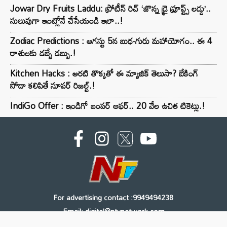
Jowar Dry Fruits Laddu: ప్రోటీన్ రిచ్ ‘జొన్న డ్రై ఫ్రూప్ట్స్ లడ్డు’..
సులువుగా ఇంట్లోనే చేసేయండి ఇలా..!
Zodiac Predictions : ఆగస్టు 5న బుధ-గురు మహాయోగం.. ఈ 4
రాశులకు డబ్బే డబ్బు.!
Kitchen Hacks : అరటి తొక్కతో ఈ మ్యాజిక్ తెలుసా? బేకింగ్
సోడా కలిపితే సూపర్ రిజల్ట్.!
IndiGo Offer : ఇండిగో బంపర్ ఆఫర్.. 20 వేల ఉచిత టికెట్లు.!
For advertising contact :9949494238
Email: digital@ntvnetwork.com