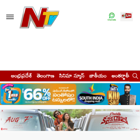
ఆంధ్రప్రదేశ్
తెలంగాణ
సినిమా న్యూస్
జాతీయం
అంతర్జాతీయం