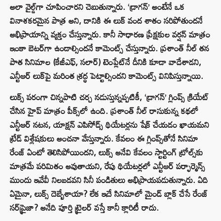
అలా వైల్డ్‌గా చూపించారని చెబుతున్నారు. ‘డ్రాగన్’ అంటేనే ఒక
వినాశకరమైన పాత్ర అని, దానికి ఈ లుక్ వంద శాతం సరిపోతుందనే
అభిప్రాయాన్ని వ్యక్తం చేస్తున్నారు. కానీ సాధారణ ప్రేక్షకుల వర్షన్ మాత్రం
ఇంకా బెటర్‌గా ఉండాల్సిందనే కామెంట్స్ చేస్తున్నారు. ప్రశాంత్ నీల్ తన
పాత సినిమాల (కేజీఎఫ్, సలార్) టెంప్లేట్‌నే దీనికి కూడా వాడేశాడని,
ఎన్టీఆర్ లుక్‌పై మరింత శ్రద్ధ పెట్టాల్సిందని కామెంట్స్ వినిపిస్తున్నాయి.
లుక్స్ పరంగా చిన్నపాటి చర్చ నడుస్తున్నప్పటికీ, ‘డ్రాగన్’ గ్లింప్స్ క్రియేట్
చేసిన హైప్ మాత్రం పీక్స్‌లో ఉంది. ప్రశాంత్ నీల్ రాసుకున్న కథలో
ఎన్టీఆర్ నటన, యాక్షన్ ఎపిసోడ్స్ థియేటర్లను షేక్ చేయడం ఖాయమని
ట్రేడ్ విశ్లేషకులు అంచనా వేస్తున్నారు. కేవలం ఈ గ్లింప్స్‌తోనే సినిమా
రేంజ్ ఏంటో తెలిసిపోయిందని, లుక్స్ అనేవి కేవలం స్టార్టింగ్ ట్రోల్స్‌కు
మాత్రమే పరిమితం అవుతాయని, రేపు థియేటర్లలో ఎన్టీఆర్ పర్ఫార్మెన్స్
ముందు ఇవేవీ నిలబడవని సినీ పండితులు అభిప్రాయపడుతున్నారు. ఏది
ఏమైనా, లుక్స్ దెబ్బేశాయా? లేక ఇదే సినిమాలో మైండ్ బ్లాక్ చేసే రేంజ్
సర్‌ప్రైజా? అనేది పూర్తి ట్రైలర్ వస్తే కానీ క్లారిటీ రాదు.