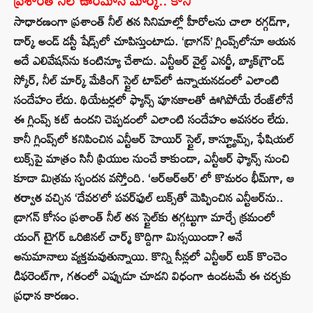
ప్రశాంత్ నీల్ ఊరమాస్ మార్క్.. కానీ
సాధారణంగా ప్రశాంత్ నీల్ తన సినిమాల్లో హీరోలను చాలా రగ్గడ్‌గా,
డార్క్‌ అండ్‌ డస్టీ షేడ్స్‌లో చూపిస్తుంటాడు. ‘డ్రాగన్’ గ్లింప్స్‌లోనూ ఆయన
అదే ఎలివేషన్‌ను కంటిన్యూ చేశాడు. ఎన్టీఆర్ వైల్డ్ ఎనర్జీ, బ్యాక్‌గ్రౌండ్
స్కోర్, నీల్ మార్క్ మేకింగ్ స్టైల్ టాప్‌లో ఉన్నాయనడంలో ఎలాంటి
సందేహం లేదు. థియేటర్లలో ఫ్యాన్స్ పూనకాలతో ఊగిపోయే రేంజ్‌లోనే
ఈ గ్లింప్స్ కట్ ఉందని చెప్పడంలో ఎలాంటి సందేహం అవసరం లేదు.
కానీ గ్లింప్స్‌లో కనిపించిన ఎన్టీఆర్ హెయిర్ స్టైల్, కాస్ట్యూమ్స్, ఫేషియల్
లుక్స్‌పై మాత్రం సినీ ప్రియుల నుంచే కాకుండా, ఎన్టీఆర్ ఫ్యాన్స్‌ నుంచి
కూడా మిశ్రమ స్పందన వస్తోంది. ‘ఆర్ఆర్ఆర్’ లో కొమరం భీమ్‌గా, ఆ
తర్వాత వచ్చిన ‘దేవర’లో పవర్‌ఫుల్ లుక్స్‌తో మెప్పించిన ఎన్టీఆర్‌ను..
డ్రాగన్‌ కోసం ప్రశాంత్ నీల్ తన స్టైల్‌కు తగ్గట్టుగా మార్చే క్రమంలో
యంగ్ టైగర్ ఒరిజినల్ చార్మ్ కొద్దిగా మిస్సయిందా? అనే
అనుమానాలు వ్యక్తమవుతున్నాయి. కొన్ని సీన్లలో ఎన్టీఆర్ లుక్ కొంచెం
డిఫరెంట్‌గా, గతంలో ఎప్పుడూ చూడని విధంగా ఉండటమే ఈ చర్చకు
ప్రధాన కారణం.