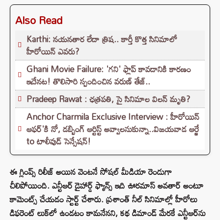
Also Read
Karthi: నయనతార లేదా త్రిష.. కార్తీ కొత్త సినిమాలో
హీరోయిన్ ఎవరు?
Ghani Movie Failure: 'గని' ఫ్లాప్‌ కావడానికి కారణం
ఇదేనట! తొలిసారి స్పందించిన వరుణ్ తేజ్..
Pradeep Rawat : ఛత్రపతి, సై సినిమాల విలన్ మృతి?
Anchor Charmila Exclusive Interview : హీరోయిన్
ఆఫర్'కి నో, డబ్బింగ్ ఆర్టిస్ట్ అవ్వాలనుకున్నా..విజయవాడ ఆర్జే
to టాలీవుడ్ సెన్సేషన్!
ఈ గ్లింప్స్ రిలీజ్ అయిన వెంటనే సోషల్ మీడియా రెండుగా
చీలిపోయింది. ఎన్టీఆర్ డైహార్డ్ ఫ్యాన్స్ ఇది ఊరమాస్ అవతార్ అంటూ
కామెంట్స్ చేయడం స్టార్ట్ చేశారు. ప్రశాంత్ నీల్ సినిమాల్లో హీరోలు
డిఫరెంట్ లుక్‌లో ఉండటం కామనేనని, కథ డిమాండ్ మేరకే ఎన్టీఆర్‌ను