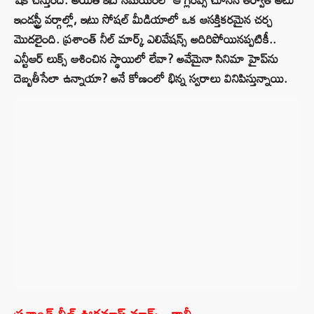
ఇండస్ట్రీ వర్గాల్లో, ఇటు సోషల్ మీడియాలో ఒక ఆసక్తికరమైన చర్చ
మొదలైంది. ప్రశాంత్ నీల్ మార్క్ ఎలివేషన్స్ అదిరిపోయినప్పటికీ..
ఎన్టీఆర్ లుక్స్ ఆశించిన స్థాయిలో లేవా? అవేమైనా సినిమా హైప్‌ను
దెబ్బతీసేలా ఉన్నాయా? అనే కోణంలో భిన్న స్వరాలు వినిపిస్తున్నాయి.