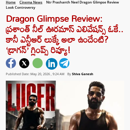
Home
Cinema News
Ntr Prashanth Neel Dragon Glimpse Review
Look Controversy
Dragon Glimpse Review:
ప్రశాంత్ నీల్ ఊరమాస్ ఎలివేషన్స్ ఓకే..
కానీ ఎన్టీఆర్ లుక్కే అలా ఉందేంటి?
‘డ్రాగన్’ గ్లింప్స్ రివ్యూ!
Published Date :May 20, 2026 ,
9:24 AM
By
Shiva Ganesh