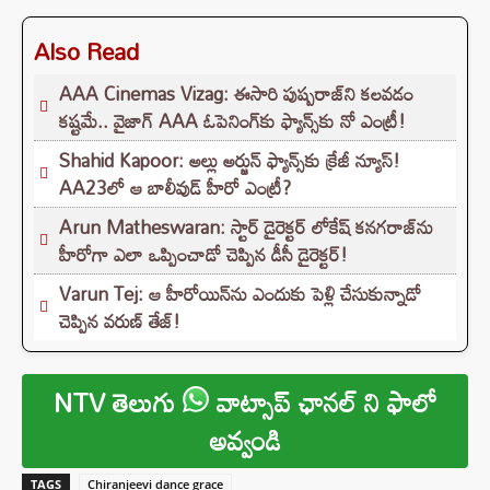
Also Read
AAA Cinemas Vizag: ఈసారి పుష్పరాజ్‌ని కలవడం
కష్టమే.. వైజాగ్ AAA ఓపెనింగ్‌కు ఫ్యాన్స్‌కు నో ఎంట్రీ!
Shahid Kapoor: అల్లు అర్జున్ ఫ్యాన్స్‌కు క్రేజీ న్యూస్!
AA23లో ఆ బాలీవుడ్ హీరో ఎంట్రీ?
Arun Matheswaran: స్టార్ డైరెక్టర్ లోకేష్ కనగరాజ్‌ను
హీరోగా ఎలా ఒప్పించాడో చెప్పిన డీసీ డైరెక్టర్!
Varun Tej: ఆ హీరోయిన్‌ను ఎందుకు పెళ్లి చేసుకున్నాడో
చెప్పిన వరుణ్ తేజ్!
NTV తెలుగు
వాట్సాప్ ఛానల్ ని ఫాలో
అవ్వండి
TAGS
Chiranjeevi dance grace