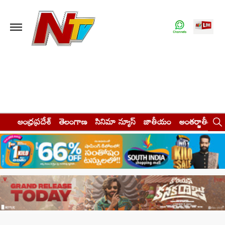
ఆంధ్రప్రదేశ్
తెలంగాణ
సినిమా న్యూస్
జాతీయం
అంతర్జాతీయం