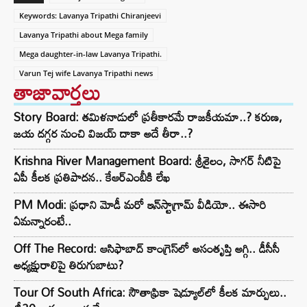
Keywords: Lavanya Tripathi Chiranjeevi
Lavanya Tripathi about Mega family
Mega daughter-in-law Lavanya Tripathi.
Varun Tej wife Lavanya Tripathi news
తాజావార్తలు
Story Board: తమిళనాడులో ప్రతీకారమే రాజకీయమా..? కరుణ,
జయ దగ్గర నుంచి విజయ్ దాకా అదే తీరా..?
Krishna River Management Board: శ్రీశైలం, సాగర్ నీటిపై
ఏపీ కీలక ప్రతిపాదన.. కేఆర్ఎంబీకి లేఖ
PM Modi: ప్రధాని మోడీ మరో ఇన్‌స్టాగ్రామ్ వీడియో.. ఈసారి
ఏమన్నారంటే..
Off The Record: ఆసిఫాబాద్ కాంగ్రెస్‌లో అసంతృప్తి అగ్గి.. డీసీసీ
అధ్యక్షురాలిపై తిరుగుబాటు?
Tour Of South Africa: సౌతాఫ్రికా షెడ్యూల్‌లో కీలక మార్పులు..