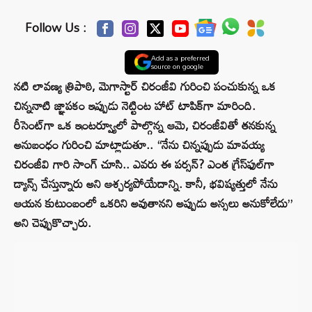
Follow Us :
Add as a preferred
source on google
నటి లావణ్య త్రిపాఠి, మెగాస్టార్ చిరంజీవి గురించి పంచుకున్న ఒక
చిన్ననాటి జ్ఞాపకం ఇప్పుడు నెట్టింట హాట్ టాపిక్‌గా మారింది.
రీసెంట్‌గా ఒక ఇంటర్వ్యూలో పాల్గొన్న ఆమె, చిరంజీవితో తనకున్న
అనుబంధం గురించి మాట్లాడుతూ.. “నేను చిన్నప్పుడు మావయ్య
చిరంజీవి గారి సాంగ్ చూసి.. ఎవరు ఈ పర్సన్? ఎంత గ్రేస్‌ఫుల్‌గా
డ్యాన్స్ చేస్తున్నారు అని ఆశ్చర్యపోయేదాన్ని. కానీ, భవిష్యత్తులో నేను
ఆయన కుటుంబంలో ఒకరిని అవుతానని అప్పుడు అస్సలు అనుకోలేదు”
అని చెప్పుకొచ్చారు.