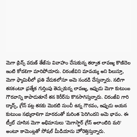
మెగా ప్రిన్స్ వరుణ్ తేజ్‌ను వివాహం చేసుకున్న తర్వాత లావణ్య కొణిదెల
ఇంటి కోడలిగా మారిపోయారు. చిరంజీవిని మావయ్య అని పిలుస్తూ,
మెగా ఫ్యామిలీలో ప్రతి వేడుకలోనూ ఆమె సందడి చేస్తున్నారు. నటిగా
తనకంటూ ప్రత్యేక గుర్తింపు తెచ్చుకున్న లావణ్య, ఇప్పుడు మెగా కుటుంబ
గౌరవాన్ని కాపాడుతూనే తన కెరీర్‌ను కొనసాగిస్తున్నారు. చిరంజీవి గారి
డ్యాన్స్, గ్రేస్ పట్ల తనకు మొదటి నుంచీ ఉన్న గౌరవం, ఇప్పుడు ఆయన
కుటుంబ సభ్యురాలిగా మారడంతో మరింత పెరిగిందని ఆమె భావం. ఈ
ట్వీట్ చూసిన మెగా అభిమానులు ‘మెగాస్టార్ గ్రేస్ అలాంటిది మరి’
అంటూ కామెంట్లతో సోషల్ మీడియాను హోరెత్తిస్తున్నారు.