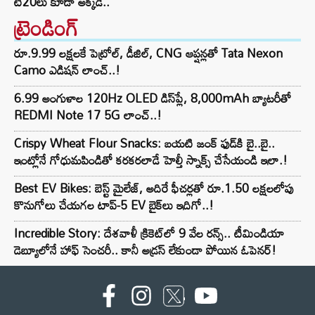
టీ20లు కూడా అక్కడే..
ట్రెండింగ్‌
రూ.9.99 లక్షలకే పెట్రోల్, డీజిల్, CNG ఆప్షన్లతో Tata Nexon
Camo ఎడిషన్ లాంచ్..!
6.99 అంగుళాల 120Hz OLED డిస్‌ప్లే, 8,000mAh బ్యాటరీతో
REDMI Note 17 5G లాంచ్..!
Crispy Wheat Flour Snacks: బయటి జంక్ ఫుడ్‌కి బై..బై..
ఇంట్లోనే గోధుమపిండితో కరకరలాడే హెల్తీ స్నాక్స్ చేసేయండి ఇలా.!
Best EV Bikes: బెస్ట్ మైలేజ్, అదిరే ఫీచర్లతో రూ.1.50 లక్షలలోపు
కొనుగోలు చేయగల టాప్-5 EV బైక్‌లు ఇదిగో..!
Incredible Story: దేశవాళీ క్రికెట్‌లో 9 వేల రన్స్.. టీమిండియా
డెబ్యూలోనే హాఫ్ సెంచరీ.. కానీ అడ్రస్ లేకుండా పోయిన ఓపెనర్!