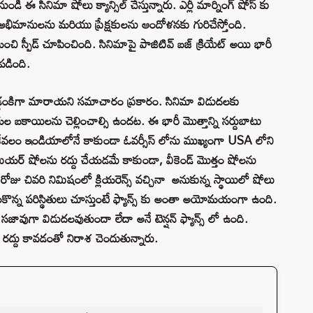
ుండి ఈ సినిమా షోలు క్యాన్సిల్ చేస్తున్నారు. ఎర్లీ మార్నింగ్ షోస్ కు
ారు. అభిమానులను మరియు ప్రేక్షకులను ఆందోళనకు గురిచేస్తోంది.
చి స్పీడ్ చూపించింది. సినిమాపై పాజిటివ్ బజ్ క్రియేట్ అయి భారీ
పడింది.
 అడ్డంకిగా మారాయని సమాచారం ప్రకారం. సినిమా విడుదలకు
ల బకాయిలను చెల్లించాల్సి ఉందట. ఈ భారీ మొత్తాన్ని సర్దుబాటు
. కేవలం ఇండియాలోనే కాకుండా ఓవర్సీస్ లోను ముఖ్యంగా USA లోని
ీమియర్ షోలను రద్దు చేయడమే కాకుండా, వీకెండ్ మొత్తం షోలను
ోజు చివరి నిమిషంలో క్లియరెన్స్ వచ్చినా అనుకున్న స్థాయిలో షోలు
ం నెలకొన్న పరిస్థితులు చూస్తుంటే ఫ్యాన్స్ కు అంతా అయోమయంగా ఉంది.
జావుగా విడుదలవుతుందా లేదా అనే టెన్షన్ ఫ్యాన్స్ లో ఉంది.
షోలు రద్దు కావడంతో నిరాశ చెందుతున్నారు.