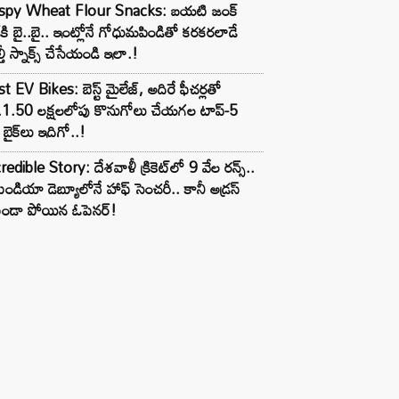
ispy Wheat Flour Snacks: బయటి జంక్
్‌కి బై..బై.. ఇంట్లోనే గోధుమపిండితో కరకరలాడే
్తీ స్నాక్స్ చేసేయండి ఇలా.!
t EV Bikes: బెస్ట్ మైలేజ్, అదిరే ఫీచర్లతో
.1.50 లక్షలలోపు కొనుగోలు చేయగల టాప్-5
బైక్‌లు ఇదిగో..!
redible Story: దేశవాళీ క్రికెట్‌లో 9 వేల రన్స్..
ిండియా డెబ్యూలోనే హాఫ్ సెంచరీ.. కానీ అడ్రస్
కుండా పోయిన ఓపెనర్!