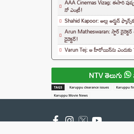
AAA Cinemas Vizag: ఈసారి పుష్పరాజ్
నో ఎంట్రీ!
Shahid Kapoor: అల్లు అర్జున్ ఫ్యాన్స్
Arun Matheswaran: స్టార్ డైరెక్టర్ 
డైరెక్టర్!
Varun Tej: ఆ హీరోయిన్‌ను ఎందుకు పెళ్
NTV తెలుగు
TAGS
Karuppu clearance issues
Karuppu fin
Karuppu Movie News