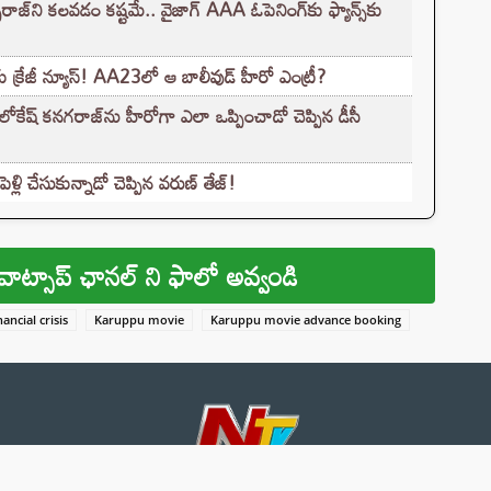
‌ని కలవడం కష్టమే.. వైజాగ్ AAA ఓపెనింగ్‌కు ఫ్యాన్స్‌కు
‌కు క్రేజీ న్యూస్! AA23లో ఆ బాలీవుడ్ హీరో ఎంట్రీ?
లోకేష్ కనగరాజ్‌ను హీరోగా ఎలా ఒప్పించాడో చెప్పిన డీసీ
లి చేసుకున్నాడో చెప్పిన వరుణ్ తేజ్!
వాట్సాప్ ఛానల్ ని ఫాలో అవ్వండి
ancial crisis
Karuppu movie
Karuppu movie advance booking