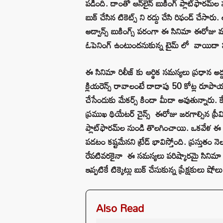
పడింది. దాంతో ఆన్‌లైన్ బుకింగ్ ప్లాట్‌ఫారమ్‌ల న
బుక్ చేసిన టికెట్స్ ని రద్దు చేసి రిఫండ్ చేస
అడ్వాన్స్ బుకింగ్స్ పరంగా ఈ సినిమా ఈరోజు మం
ఓపెనింగ్ ఉంటుందనుకున్న టైమ్ లో వాయిదా 
ఈ సినిమా రిలీజ్ కు ఆర్థిక సమస్యలు ప్రధాన
క్లియరెన్స్ రావాలంటే దాదాపు 50 కోట్ల రూపాయ
చేసేందుకు మేకర్స్ కిందా మీదా అవుతున్నారు
ప్రముఖ థియేటర్ చైన్స్ ఈరోజు జరగాల్సిన ప్ర
ప్లాట్‌ఫారమ్‌ల నుండి తొలగించాయి. ఒకవేళ ఈ ర
పడటం కష్టమేనని ట్రేడ్ భావిస్తోంది. ప్రస్తుత
రేపటివరకైనా ఈ సమస్యలు పరిష్కారమై సినిమా స
ఇప్పటికే టిక్కెట్లు బుక్ చేసుకున్న ప్రేక్షకులు 
Also Read