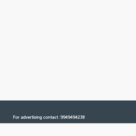
For advertising contact :9949494238
Email: digital@ntvnetwork.com