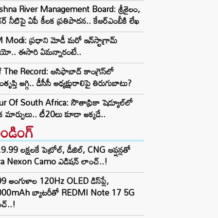
ishna River Management Board: శ్రీశైలం,
ర్ నీటిపై ఏపీ కీలక ప్రతిపాదన.. కేఆర్ఎంబీకి లేఖ
Modi: ప్రధాని మోడీ మరో ఇన్‌స్టాగ్రామ్
ియో.. ఈసారి ఏమన్నారంటే..
 The Record: ఆసిఫాబాద్ కాంగ్రెస్‌లో
తృప్తి అగ్గి.. డీసీసీ అధ్యక్షురాలిపై తిరుగుబాటు?
r Of South Africa: సౌతాఫ్రికా షెడ్యూల్‌లో
క మార్పులు.. టీ20లు కూడా అక్కడే..
రెండింగ్‌
9.99 లక్షలకే పెట్రోల్, డీజిల్, CNG ఆప్షన్లతో
ta Nexon Camo ఎడిషన్ లాంచ్..!
99 అంగుళాల 120Hz OLED డిస్‌ప్లే,
000mAh బ్యాటరీతో REDMI Note 17 5G
చ్..!