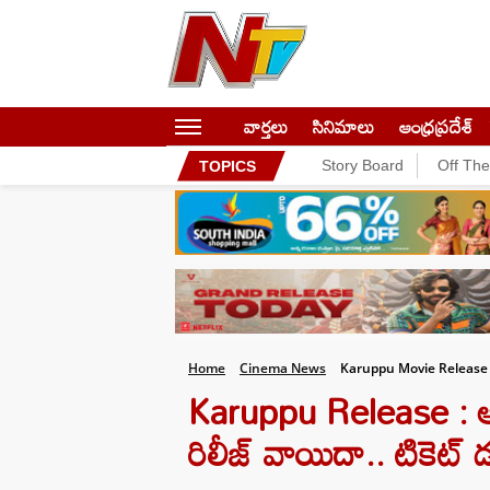
వార్తలు
సినిమాలు
ఆంధ్రప్రదేశ్
Story Board
Off Th
TOPICS
Home
Cinema News
Karuppu Movie Release 
Karuppu Release : ఆర్
రిలీజ్ వాయిదా.. టికెట్ 