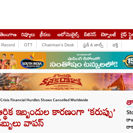
తెలంగాణ
రివ్యూలు
క్రీడలు
ఆటోమొబైల్స్
బిజినెస్‌
టెక్నాలజీ
లైఫ్ స్టై
e Record
OTT
Chairman's Desk
స్టడీ & జాబ్స్
భక్తి
త
Crisis Financial Hurdles Shows Cancelled Worldwide
థిక ఇబ్బందుల కారణంగా ‘కరుప్పు’
St
డబ్బులు వాపస్
రా
దాక