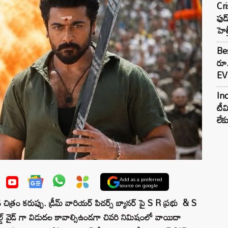
Cr
ఫుడ
హెల
Bes
రూ
EV 
Inc
టీమ
లే
Add as a preferred
source on google
న చిత్రం కరుప్పు. డ్రీమ్ వారియర్ పిచర్స్ బ్యానర్ పై S R ప్రభు & S
రల్డ్ వైడ్ గా విడుదల కావాల్సిఉండగా చివరి నిమిషంలో వాయిదా