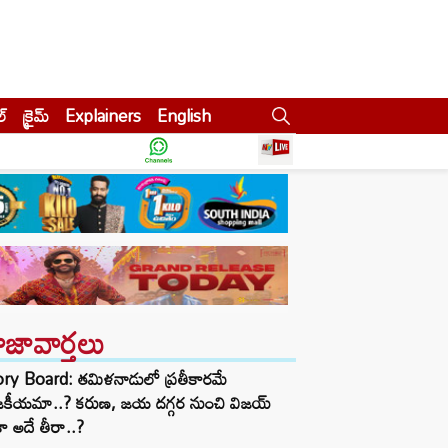
ల్
క్రైమ్
Explainers
English
ాజావార్తలు
ory Board: తమిళనాడులో ప్రతీకారమే
జకీయమా..? కరుణ, జయ దగ్గర నుంచి విజయ్
ా అదే తీరా..?