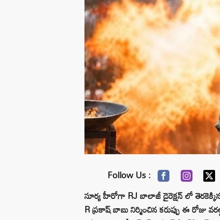
Follow Us :
సూర్య హీరోగా RJ బాలాజీ డైరెక్షన్ లో తెరకెక్కి
R ప్రకాష్ బాబు నిర్మించిన కరుప్పు ఈ రోజు వ