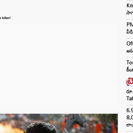
Kr
సాగ
 kilari
PM 
వీడ
Off
అసం
Tou
కీల
ట్
రూ.
Ta
6.
8,
లాం