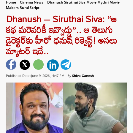
Home
Cinema News
Dhanush Siruthai Siva Movie Mythri Movie
Makers Rural Script
Dhanush – Siruthai Siva: “ఆ
కథ మరెవరికీ ఇవ్వొద్దు”.. ఆ తెలుగు
డైరెక్టర్‌కు హీరో ధనుష్ రిక్వెస్ట్! అసలు
మ్యాటర్ ఇదే..
Published Date :June 9, 2026 ,
4:47 PM
By
Shiva Ganesh