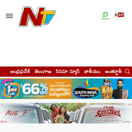
ఆంధ్రప్రదేశ్
తెలంగాణ
సినిమా న్యూస్
జాతీయం
అంతర్జాతీయం