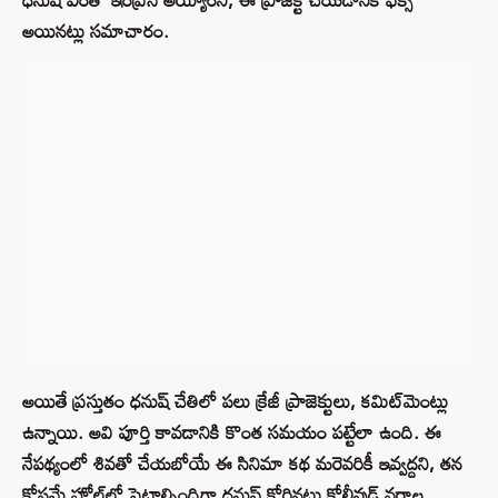
అయినట్లు సమాచారం.
అయితే ప్రస్తుతం ధనుష్ చేతిలో పలు క్రేజీ ప్రాజెక్టులు, కమిట్‌మెంట్లు
ఉన్నాయి. అవి పూర్తి కావడానికి కొంత సమయం పట్టేలా ఉంది. ఈ
నేపథ్యంలో శివతో చేయబోయే ఈ సినిమా కథ మరెవరికీ ఇవ్వద్దని, తన
కోసమే హోల్డ్‌లో పెట్టాల్సిందిగా ధనుష్ కోరినట్లు కోలీవుడ్ వర్గాల