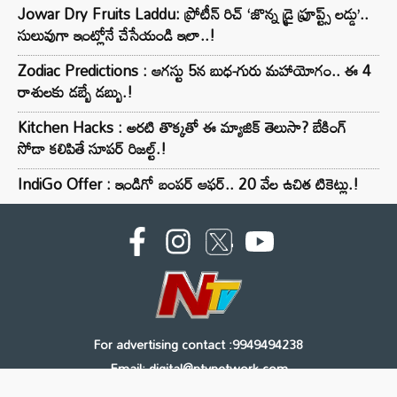
Jowar Dry Fruits Laddu: ప్రోటీన్ రిచ్ ‘జొన్న డ్రై ఫ్రూప్ట్స్ లడ్డు’..
సులువుగా ఇంట్లోనే చేసేయండి ఇలా..!
Zodiac Predictions : ఆగస్టు 5న బుధ-గురు మహాయోగం.. ఈ 4
రాశులకు డబ్బే డబ్బు.!
Kitchen Hacks : అరటి తొక్కతో ఈ మ్యాజిక్ తెలుసా? బేకింగ్
సోడా కలిపితే సూపర్ రిజల్ట్.!
IndiGo Offer : ఇండిగో బంపర్ ఆఫర్.. 20 వేల ఉచిత టికెట్లు.!
For advertising contact :9949494238
Email: digital@ntvnetwork.com
Copyright © 2000 - 2026 - NTV