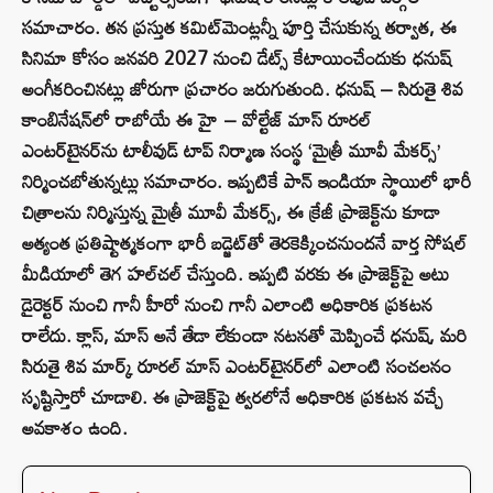
సమాచారం. తన ప్రస్తుత కమిట్‌మెంట్లన్నీ పూర్తి చేసుకున్న తర్వాత, ఈ
సినిమా కోసం జనవరి 2027 నుంచి డేట్స్ కేటాయించేందుకు ధనుష్
అంగీకరించినట్లు జోరుగా ప్రచారం జరుగుతుంది. ధనుష్ – సిరుతై శివ
కాంబినేషన్‌లో రాబోయే ఈ హై – వోల్టేజ్ మాస్ రూరల్
ఎంటర్‌టైనర్‌ను టాలీవుడ్ టాప్ నిర్మాణ సంస్థ ‘మైత్రీ మూవీ మేకర్స్’
నిర్మించబోతున్నట్లు సమాచారం. ఇప్పటికే పాన్ ఇండియా స్థాయిలో భారీ
చిత్రాలను నిర్మిస్తున్న మైత్రీ మూవీ మేకర్స్, ఈ క్రేజీ ప్రాజెక్ట్‌ను కూడా
అత్యంత ప్రతిష్టాత్మకంగా భారీ బడ్జెట్‌తో తెరకెక్కించనుందనే వార్త సోషల్
మీడియాలో తెగ హల్‌చల్ చేస్తుంది. ఇప్పటి వరకు ఈ ప్రాజెక్ట్‌పై అటు
డైరెక్టర్ నుంచి గానీ హీరో నుంచి గానీ ఎలాంటి అధికారిక ప్రకటన
రాలేదు. క్లాస్, మాస్ అనే తేడా లేకుండా నటనతో మెప్పించే ధనుష్, మరి
సిరుతై శివ మార్క్ రూరల్ మాస్ ఎంటర్‌టైనర్‌లో ఎలాంటి సంచలనం
సృష్టిస్తారో చూడాలి. ఈ ప్రాజెక్ట్‌పై త్వరలోనే అధికారిక ప్రకటన వచ్చే
అవకాశం ఉంది.