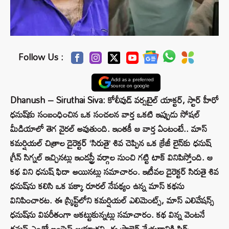
Follow Us :
Add as a preferred
source on google
Dhanush – Siruthai Siva: కోలీవుడ్ వర్సటైల్ యాక్టర్, స్టార్ హీరో
ధనుష్‌కు సంబంధించిన ఒక సంచలన వార్త ఒకటి ఇప్పుడు సోషల్
మీడియాలో తెగ వైరల్ అవుతుంది. ఇంతకీ ఆ వార్త ఏంటంటే.. మాస్
కమర్షియల్ చిత్రాల డైరెక్టర్ ‘సిరుతై’ శివ చెప్పిన ఒక క్రేజీ లైన్‌కు ధనుష్
గ్రీన్ సిగ్నల్ ఇచ్చినట్లు ఇండస్ట్రీ వర్గాల నుంచి గట్టి టాక్ వినిపిస్తోంది. ఆ
కథ విని ధనుష్ ఫిదా అయినట్లు సమాచారం. ఇటీవల డైరెక్టర్ సిరుతై శివ
ధనుష్‌ను కలిసి ఒక పక్కా రూరల్ నేపథ్యం ఉన్న మాస్ కథను
వినిపించారట. ఈ స్క్రిప్ట్‌లోని కమర్షియల్ ఎలిమెంట్స్, మాస్ ఎలివేషన్స్
ధనుష్‌ను విపరీతంగా ఆకట్టుకున్నట్లు సమాచారం. కథ విన్న వెంటనే
ధనుష్ ఎంతో ఇంప్రెస్ అయ్యారని, ఈ ప్రాజెక్ట్ చేయడానికి ఫిక్స్