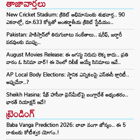
తాజావార్తలు
New Cricket Stadium: క్రికెట్ అభిమానులకు శుభవార్త.. 90
ఎకరాల్లో, రూ.633 కోట్లతో అంతర్జాతీయ క్రికెట్ స్టేడియం..
Pakistan: పాకిస్తాన్‌లో తిరుగుబాటు సంకేతాలు.. షరీఫ్, జర్దారీ
పదవులకు ముప్పు..
August Movies Release: ఈ ఆగస్టు నిరుడు లెక్క కాదు.. ప్రతి
వారం ఓ సినిమా వార్! ఈ నెలలో రిలీజ్ అయ్యే సినిమాలు ఇవే..
AP Local Body Elections: స్థానిక ఎన్నికలపై ఎస్ఈసీ క్లారిటీ..
అప్పుడేనా..?
Sheikh Hasina: షేక్ హసీనా ప్రెస్‌మీట్‌పై బంగ్లాదేశ్ అభ్యంతరం..
భారత్ రియాక్షన్ ఇదే!
ట్రెండింగ్‌
Baba Vanga Prediction 2026: బాబా వంగా జోస్యం.. ఈ 5
రాశులకు కోటీశ్వర యోగం.!