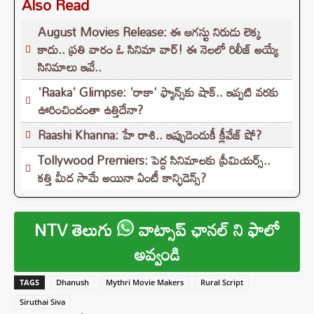
Also Read
August Movies Release: ఈ ఆగస్టు నిరుడు లెక్క
కాదు.. ప్రతి వారం ఓ సినిమా వార్! ఈ నెలలో రిలీజ్ అయ్యే
సినిమాలు ఇవే..
'Raaka' Glimpse: 'రాకా' ఫ్యాన్స్‌కు షాక్.. ఇప్పటి వరకు
ఊరించిందంతా ఉత్తిదేనా?
Raashi Khanna: హే రాశి.. ఇప్పుడెందుకీ క్లీవేజ్ షో?
Tollywood Premiers: పెద్ద సినిమాలకు ప్రీమియర్స్..
కత్తి మీద సామే అయినా ఏంటీ కాన్ఫిడెన్స్?
NTV తెలుగు
వాట్సాప్ ఛానల్ ని ఫాలో
అవ్వండి
TAGS
Dhanush
Mythri Movie Makers
Rural Script
Siruthai Siva