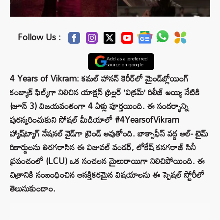
Follow Us :
Add as a preferred
source on google
4 Years of Vikram: కమల్ హాసన్ కెరీర్‌లో మైండ్‌బ్లోయింగ్
కంబ్యాక్ ఫిల్మ్‌గా నిలిచిన యాక్షన్ థ్రిల్లర్ ‘విక్రమ్’ రిలీజ్ అయ్యి నేటికి
(జూన్ 3) విజయవంతంగా 4 ఏళ్లు పూర్తయింది. ఈ సందర్భాన్ని
పురస్కరించుకుని సోషల్ మీడియాలో #4YearsofVikram
హ్యాష్‌ట్యాగ్ నేషనల్ వైడ్‌గా ట్రెండ్ అవుతోంది. బాక్సాఫీస్ వద్ద ఆల్- టైమ్
రికార్డులను తిరగరాసిన ఈ విజువల్ వండర్, లోకేష్ కనగరాజ్ సినీ
ప్రపంచంలో (LCU) ఒక సంచలన మైలురాయిగా నిలిచిపోయింది. ఈ
చిత్రానికి సంబంధించిన ఆసక్తికరమైన విషయాలను ఈ స్పెషల్ స్టోరీలో
తెలుసుకుందాం.