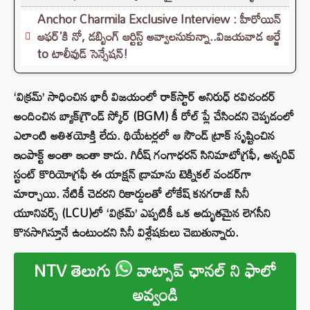
Anchor Charmila Exclusive Interview : హీరోయిన్
ఆఫర్'కి నో, డబ్బింగ్ ఆర్టిస్ట్ అవ్వాలనుకున్నా..విజయవాడ ఆర్జే
to టాలీవుడ్ సెన్సేషన్!
‘విక్రమ్’ సాధించిన భారీ విజయంలో రాక్‌స్టార్ అనిరుధ్ రవిచందర్
అందించిన బ్యాక్‌గ్రౌండ్ స్కోర్ (BGM) కీ రోల్ ప్లే చేసిందని చెప్పడంలో
ఎలాంటి అతిశయోక్తి లేదు. థియేటర్లలో ఆ సౌండ్ ట్రాక్ సృష్టించిన
ఇంపాక్ట్ అంతా ఇంతా కాదు. గిరీష్ గంగాధరన్ సినిమాటోగ్రఫీ, అన్బరివ్
స్టంట్ కొరియోగ్రఫీ ఈ యాక్షన్ డ్రామాను టెక్నికల్ వండర్‌గా
మార్చాయి. నేటికీ చెదరని రికార్డులతో లోకేష్ కనగరాజ్ సినీ
యూనివర్స్ (LCU)లో ‘విక్రమ్’ ఎప్పటికీ ఒక అద్భుతమైన లెగసీని
కొనసాగిస్తూనే ఉంటుందని సినీ విశ్లేషకులు చెబుతున్నారు.
NTV తెలుగు
వాట్సాప్ ఛానల్ ని ఫాలో
అవ్వండి