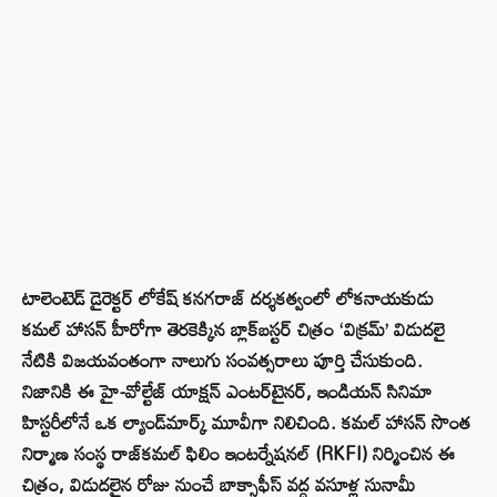
టాలెంటెడ్ డైరెక్టర్ లోకేష్ కనగరాజ్ దర్శకత్వంలో లోకనాయకుడు
కమల్ హాసన్ హీరోగా తెరకెక్కిన బ్లాక్‌బస్టర్ చిత్రం ‘విక్రమ్’ విడుదలై
నేటికి విజయవంతంగా నాలుగు సంవత్సరాలు పూర్తి చేసుకుంది.
నిజానికి ఈ హై-వోల్టేజ్ యాక్షన్ ఎంటర్‌టైనర్, ఇండియన్ సినిమా
హిస్టరీలోనే ఒక ల్యాండ్‌మార్క్ మూవీగా నిలిచింది. కమల్ హాసన్ సొంత
నిర్మాణ సంస్థ రాజ్‌కమల్ ఫిలిం ఇంటర్నేషనల్ (RKFI) నిర్మించిన ఈ
చిత్రం, విడుదలైన రోజు నుంచే బాక్సాఫీస్ వద్ద వసూళ్ల సునామీ