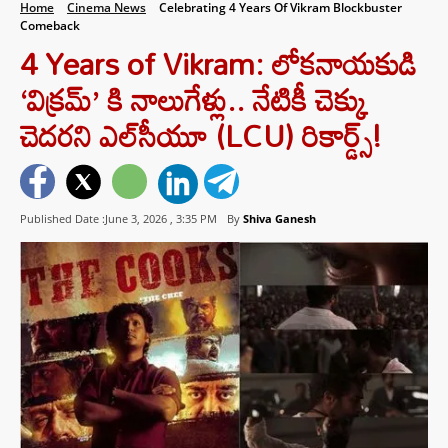
Home
Cinema News
Celebrating 4 Years Of Vikram Blockbuster
Comeback
4 Years of Vikram: లోకనాయకుడి
‘విక్రమ్’ కి నాలుగేళ్లు.. నేటికీ చెక్కు
చెదరని ఎల్‌సీయూ (LCU) రికార్డ్స్!
Published Date :June 3, 2026 ,
3:35 PM
By
Shiva Ganesh