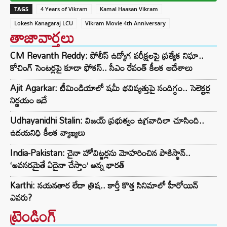
TAGS
4 Years of Vikram
Kamal Haasan Vikram
Lokesh Kanagaraj LCU
Vikram Movie 4th Anniversary
తాజావార్తలు
CM Revanth Reddy: పోలీస్ ఉద్యోగ పరీక్షలపై ప్రత్యేక నిఘా..
కోచింగ్ సెంటర్లపై కూడా ఫోకస్.. సీఎం రేవంత్ కీలక ఆదేశాలు
Ajit Agarkar: టీమిండియాలో షమీ భవిష్యత్తుపై సందిగ్ధం.. సెలెక్టర్ల
నిర్ణయం ఇదే
Udhayanidhi Stalin: విజయ్ ప్రభుత్వం ఉగ్రవాదిలా చూసింది..
ఉదయనిధి కీలక వ్యాఖ్యలు
India-Pakistan: చైనా హోవిట్జర్లను మోహరించిన పాకిస్థాన్..
‘అవసరమైతే ఏదైనా చేస్తాం’ అన్న భారత్
Karthi: నయనతార లేదా త్రిష.. కార్తీ కొత్త సినిమాలో హీరోయిన్
ఎవరు?
ట్రెండింగ్‌