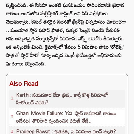
సృష్టించింది. ఈ సినిమా ఇంతటి ఘనవిజయం సాధించడానికి ప్రధాన
కారణం అందులోని మల్టీస్టారర్ కాస్టింగ్ అని సినీ విశ్లేషకులు
చెబుతున్నారు. కమల్ తనదైన నటనతో స్క్రీన్‌పై విశ్వరూపం చూపించగా
.. మలయాళ స్టార్ ఫహద్ ఫాజిల్, మక్కల్ సెల్వన్ విజయ్ సేతుపతి
తమ అద్భుతమైన పర్ఫార్మెన్స్‌తో సినిమాను నెక్స్ట్‌ లెవెల్‌కు తీసుకెళ్లారు.
ఇక అన్నింటికీ మించి, క్లైమాక్స్‌లో కేవలం 5 నిమిషాల పాటు ‘రోలెక్స్’
పాత్రలో స్టార్ హీరో సూర్య ఇచ్చిన ఎంట్రీ థియేటర్లలో అభిమానులకు
పూనకాలు తెప్పించింది.
Also Read
Karthi: నయనతార లేదా త్రిష.. కార్తీ కొత్త సినిమాలో
హీరోయిన్ ఎవరు?
Ghani Movie Failure: 'గని' ఫ్లాప్‌ కావడానికి కారణం
ఇదేనట! తొలిసారి స్పందించిన వరుణ్ తేజ్..
Pradeep Rawat : ఛత్రపతి, సై సినిమాల విలన్ మృతి?