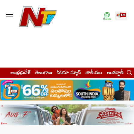
ఆంధ్రప్రదేశ్
తెలంగాణ
సినిమా న్యూస్
జాతీయం
అంతర్జాతీయం