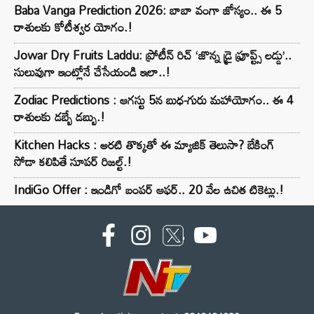
Baba Vanga Prediction 2026: బాబా వంగా జోస్యం.. ఈ 5
రాశులకు కోటీశ్వర యోగం.!
Jowar Dry Fruits Laddu: ప్రోటీన్ రిచ్ ‘జొన్న డ్రై ఫ్రూప్ట్స్ లడ్డు’..
సులువుగా ఇంట్లోనే చేసేయండి ఇలా..!
Zodiac Predictions : ఆగస్టు 5న బుధ-గురు మహాయోగం.. ఈ 4
రాశులకు డబ్బే డబ్బు.!
Kitchen Hacks : అరటి తొక్కతో ఈ మ్యాజిక్ తెలుసా? బేకింగ్
సోడా కలిపితే సూపర్ రిజల్ట్.!
IndiGo Offer : ఇండిగో బంపర్ ఆఫర్.. 20 వేల ఉచిత టికెట్లు.!